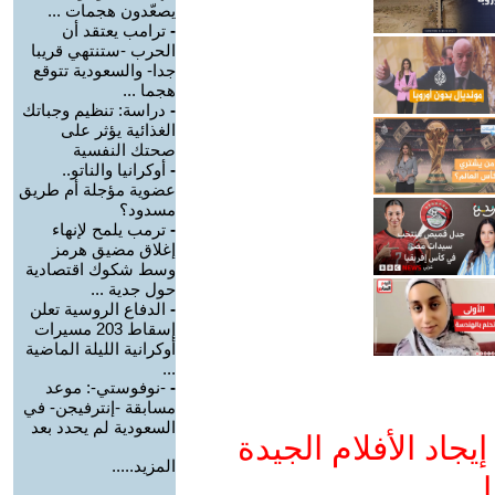
يصعّدون هجمات ...
-
ترامب يعتقد أن
الحرب -ستنتهي قريبا
جدا- والسعودية تتوقع
هجما ...
-
دراسة: تنظيم وجباتك
الغذائية يؤثر على
صحتك النفسية
-
أوكرانيا والناتو..
عضوية مؤجلة أم طريق
مسدود؟
-
ترمب يلمح لإنهاء
إغلاق مضيق هرمز
وسط شكوك اقتصادية
حول جدية ...
-
الدفاع الروسية تعلن
إسقاط 203 مسيرات
أوكرانية الليلة الماضية
...
-
-نوفوستي-: موعد
مسابقة -إنترفيجن- في
السعودية لم يحدد بعد
جاد الأفلام الجيدة
المزيد.....
ا