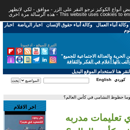
 أنواع الكوكيز نرجو النقر على الزر - موافق - لكي لاتظهر
This website uses cookies to ensure you ge
وكالة أنباء العمال
-
وكالة أنباء حقوق الإنسان
-
اخبار الرياضة
-
اخبار
لوم
التبرع للموقع - ادعمونا
حرية والعدالة الاجتماعية للجميع
"
تى نالها أعلام في الفكر والثقافة
قر هنا لاستخدام الموقع البديل
كوردي
English
 وما حظوظ النشامى في كأس العالم؟
اخر الافلام
 تعليمات مدربه