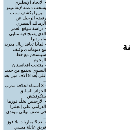
-
الاتحاد الإنجليزي
يسحب دعمه لإنفانتينو
-
بيزيرا يكشف سبب
رفضه الرحيل عن
الزمالك المصري
-
دراسة تتوقع العمر
الذي يصبح فيه مبابي
مليارديرا
-
لماذا تعاقد ريال مدريد
ة
مع ديوماندي وكيف
سينسجم مع خط
الهجوم ...
-
منتخب أفغانستان
النسوي يجتمع من جديد
على بُعد 8 آلاف ميل بعد
...
-
3 أسماء لخلافة مدرب
الجزائر السابق
بيتكوفيتش
-
الأرجنتين تخلّد فوزها
الدرامي على إنجلترا
في نصف نهائي موندي
...
-
بعد 6 مباريات بلا فوز..
فريق عائلة ميسي