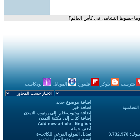
 وما حظوظ النشامى في كأس العالم؟
بنترست
بلوكر
فليبورد
الموبايل
بودكاست
اضافة موضوع جديد
التضامنية
اضافة خبر
إضافة يوتيوب-فلم إلى يوتيوب التمدن
إضافة كتاب إلى مكتبة التمدن
Add new article - English
أضف حملة
3,732,97
تعديل الموقع الفرعي للكاتب-ة
ابحث في موقع الحوار المتمدن