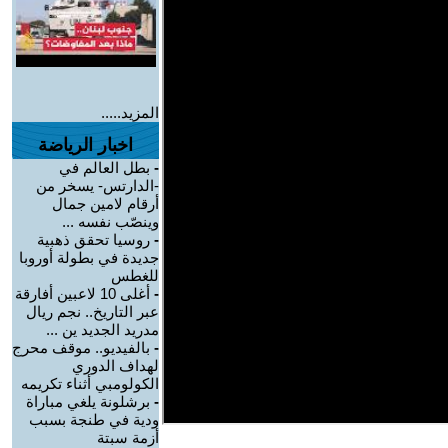
المزيد.....
اخبار الرياضة
-
بطل العالم في
-الدارتس- يسخر من
أرقام لامين جمال
وينصّب نفسه ...
-
روسيا تحقق ذهبية
جديدة في بطولة أوروبا
للغطس
-
أغلى 10 لاعبين أفارقة
عبر التاريخ.. نجم ريال
مدريد الجديد ين ...
-
بالفيديو.. موقف محرج
لهداف الدوري
الكولومبي أثناء تكريمه
-
برشلونة يلغي مباراة
ودية في طنجة بسبب
أزمة سبتة