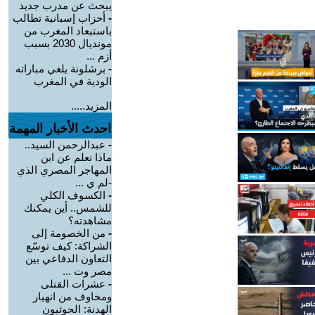
يبحث عن مدرب جديد
-
أحزاب إسبانية تطالب
باستبعاد المغرب من
مونديال 2030 بسبب
أزم ...
-
برشلونة يلغي مباراته
الودية في المغرب
المزيد.....
احدث الأخبار المهمة
-
عبدالرحمن السيد..
ماذا نعلم عن ابن
المهاجر المصري الذي
-لم ي ...
-
الكسوف الكلي
للشمس.. أين يمكنك
مشاهدته؟
-
من الخصومة إلى
الشراكة: كيف توسّع
التعاون الدفاعي بين
مصر وت ...
-
عشرات القتلى
ومخاوف من انهيار
الهدنة: الحوثيون