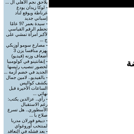
يلاحق نجم الأهلي ال ...
-
لوكا زيدان يودع
غرناطة ويوقع لناد
إسباني جديد
-
سيدة بعمر 97 عامًا
تحطم الرقم القياسي
لأكبر امرأة تمشي على
ج ...
-
مصارع سومو أوزبكي
يهزم منافسا يزن 3
أضعاف وزنه (فيديو)
ة
-
إنفانتينو في كولومبيا
لحضور تنصيب رئيسها
الجديد في خضم أزمة ...
-
بالفيديو.. لامين جمال
يكشف كواليس
الساعات الأخيرة قبل
نهائي ...
-
رأي.. عزالدين يكتب:
رغم الاستقبال
الأسطوري.. هل تسرع
صلاح با ...
-
دييغو فورلان مدربا
لمنتخب أوروغواي
-
بعد فشله في التعاقد