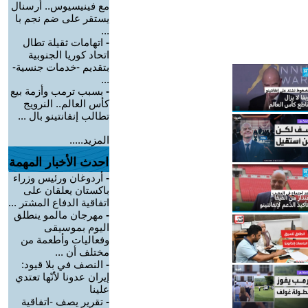
مع فينيسيوس.. أرسنال
يستقر على ضم نجم با
...
-
اتهامات ثقيلة تطال
اتحاد كوريا الجنوبية
بتقديم -خدمات جنسية-
...
-
بسبب ترمب وأزمة بيع
كأس العالم.. النرويج
تطالب إنفانتينو بال ...
المزيد.....
احدث الأخبار المهمة
-
أردوغان ورئيس وزراء
باكستان يعلقان على
اتفاقية الدفاع المشتر ...
-
مهرجان مالمو ينطلق
اليوم بموسيقى
وفعاليات وأطعمة من
مختلف أن ...
-
النصف في بلا قيود:
إيران عدونا لأنّها تعتدي
علينا
-
تقرير يصف -اتفاقية