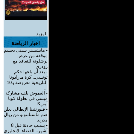
المزيد.....
اخبار الرياضة
-
مانشستر سيتي يحسم
موقفه من عرض
برشلونة للتعاقد مع
رودري
-
بعد أن باعها حكم
تونسي.. كرة مارادونا
التاريخية معروضة بـ10
...
-
الغموض يلف مشاركة
ميسي في بطولة كوبا
أمريكا
-
فيورنتينا الإيطالي يعلن
ضم ماستانتونو من ريال
مدريد
-
بسبب حادثة قبل 8
أشهر.. القضاء الإنجليزي