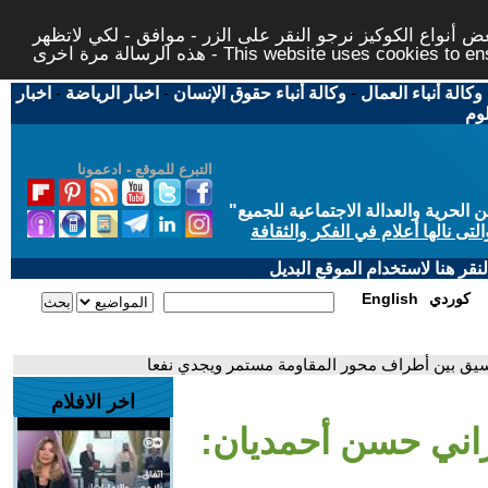
 أنواع الكوكيز نرجو النقر على الزر - موافق - لكي لاتظهر
This website uses cookies to ensure you ge
وكالة أنباء العمال
-
وكالة أنباء حقوق الإنسان
-
اخبار الرياضة
-
اخبار
لوم
التبرع للموقع - ادعمونا
حرية والعدالة الاجتماعية للجميع
"
تى نالها أعلام في الفكر والثقافة
قر هنا لاستخدام الموقع البديل
كوردي
English
نسيق بين أطراف محور المقاومة مستمر ويجدي نفعا
اخر الافلام
راني حسن أحمديان: