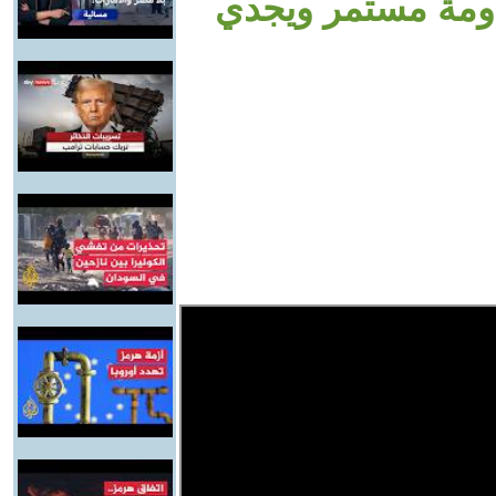
اومة مستمر ويجدي