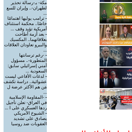
مكة- بـ-رسالة تحذير
لطهران-.. وإيران للسع
...
-
ترامب يوليها اهتمامًا
خاصًا.. محكمة استئناف
أمريكية تؤيد وقف ...
-
بعد أزمة أطاحت
بعلاقاتهما.. المكسيك
والبيرو تعاودان العلاقات
...
-
-رغم ترسانتها
المتطورة-.. مسؤول
أمني إسرائيلي سابق:
السعودية ...
-
لدغات الأفاعي ليست
عشوائية.. دراسة تكشف
مَن هم الأكثر عرضة ل
...
-
-المقاومة الإسلامية
في العراق- تعلن تأجيل
ردها العسكري على ا ...
-
الشيوخ الأمريكي
يصادق على تشديد
العقوبات ضد روسيا