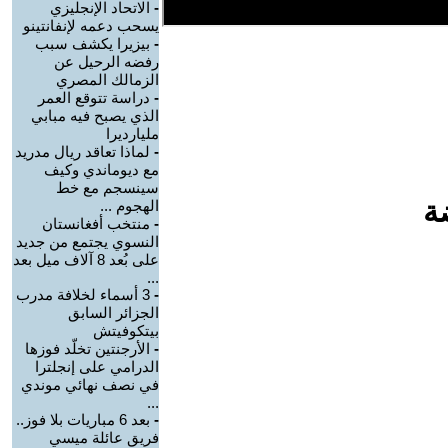
-
الاتحاد الإنجليزي
يسحب دعمه لإنفانتينو
-
بيزيرا يكشف سبب
رفضه الرحيل عن
الزمالك المصري
-
دراسة تتوقع العمر
الذي يصبح فيه مبابي
مليارديرا
-
لماذا تعاقد ريال مدريد
مع ديوماندي وكيف
سينسجم مع خط
ة
الهجوم ...
-
منتخب أفغانستان
النسوي يجتمع من جديد
على بُعد 8 آلاف ميل بعد
...
-
3 أسماء لخلافة مدرب
الجزائر السابق
بيتكوفيتش
-
الأرجنتين تخلّد فوزها
الدرامي على إنجلترا
في نصف نهائي موندي
...
-
بعد 6 مباريات بلا فوز..
فريق عائلة ميسي