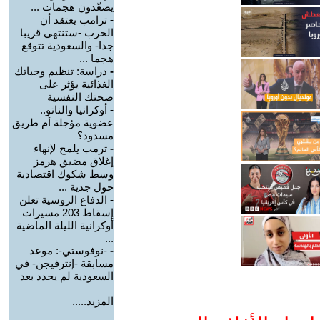
يصعّدون هجمات ...
-
ترامب يعتقد أن
الحرب -ستنتهي قريبا
جدا- والسعودية تتوقع
هجما ...
-
دراسة: تنظيم وجباتك
الغذائية يؤثر على
صحتك النفسية
-
أوكرانيا والناتو..
عضوية مؤجلة أم طريق
مسدود؟
-
ترمب يلمح لإنهاء
إغلاق مضيق هرمز
وسط شكوك اقتصادية
حول جدية ...
-
الدفاع الروسية تعلن
إسقاط 203 مسيرات
أوكرانية الليلة الماضية
...
-
-نوفوستي-: موعد
مسابقة -إنترفيجن- في
السعودية لم يحدد بعد
المزيد.....