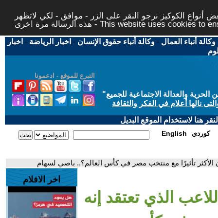
 أنواع الكوكيز نرجو النقر على الزر - موافق - لكي لاتظهر
This website uses cookies to ensure you ge
وكالة أنباء العمال
-
وكالة أنباء حقوق الإنسان
-
اخبار الرياضة
-
اخبار
لوم
التبرع للموقع - ادعمونا
حرية والعدالة الاجتماعية للجميع
"
تى نالها أعلام في الفكر والثقافة
قر هنا لاستخدام الموقع البديل
كوردي
English
ن الأكثر تأثيرًا مع منتخب مصر في كأس العالم؟.. باصي لسهام
اخر الافلام
للاعب الذي تعتقد إنه