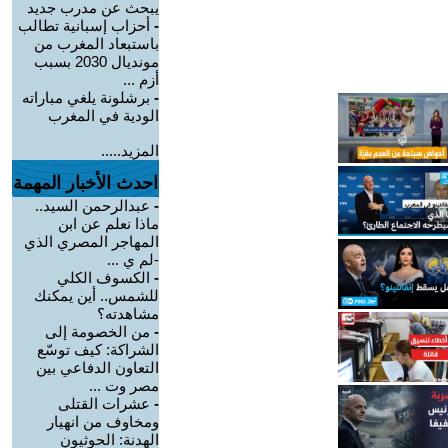
يبحث عن مدرب جديد
-
أحزاب إسبانية تطالب
باستبعاد المغرب من
مونديال 2030 بسبب
أزم ...
-
برشلونة يلغي مباراته
الودية في المغرب
المزيد.....
احدث الأخبار المهمة
-
عبدالرحمن السيد..
ماذا نعلم عن ابن
المهاجر المصري الذي
-لم ي ...
-
الكسوف الكلي
للشمس.. أين يمكنك
مشاهدته؟
-
من الخصومة إلى
الشراكة: كيف توسّع
التعاون الدفاعي بين
مصر وت ...
-
عشرات القتلى
ومخاوف من انهيار
الهدنة: الحوثيون