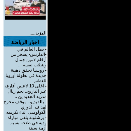
المزيد.....
اخبار الرياضة
-
بطل العالم في
-الدارتس- يسخر من
أرقام لامين جمال
وينصّب نفسه ...
-
روسيا تحقق ذهبية
جديدة في بطولة أوروبا
للغطس
-
أغلى 10 لاعبين أفارقة
عبر التاريخ.. نجم ريال
مدريد الجديد ين ...
-
بالفيديو.. موقف محرج
لهداف الدوري
الكولومبي أثناء تكريمه
-
برشلونة يلغي مباراة
ودية في طنجة بسبب
أزمة سبتة