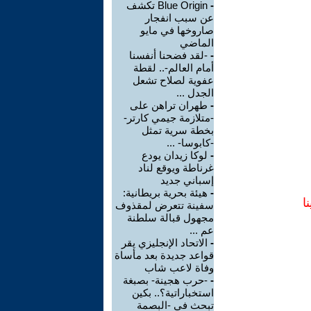
-
Blue Origin تكشف
عن سبب انفجار
صاروخها في مايو
الماضي
-
-لقد فضحنا أنفسنا
أمام العالم-.. لقطة
عفوية لصلاح تشعل
الجدل ...
-
طهران تراهن على
-متلازمة جيمي كارتر-
بخطة سرية تمثل
-كابوسا- ...
-
لوكا زيدان يودع
غرناطة ويوقع لناد
إسباني جديد
-
هيئة بحرية بريطانية:
ا
سفينة تتعرض لمقذوف
مجهول قبالة سلطنة
عم ...
-
الاتحاد الإنجليزي يقر
قواعد جديدة بعد مأساة
وفاة لاعب شاب
-
-حرب هجينة- بصبغة
استخباراتية؟.. بكين
تبحث في -البصمة