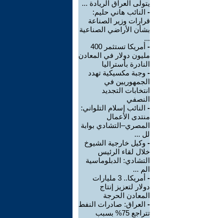
يتولى العراق الريادة ...
-
النائب هاني حليم:
قرارات وزير الصناعة
بشأن الأراضي الصناعية
...
-
أمريكا تستثمر 400
مليون دولار في المعادن
النادرة بأستراليا
-
وجبة مكسيكية تهدد
الجمهوريين في
انتخابات التجديد
النصفي
-
النائب إسلام التلواني:
منتدى الأعمال
المصري–التشادي بوابة
لل ...
-
وكيل خارجية الشيوخ
خلال لقاء الرئيس
التشادي: الدبلوماسية
الم ...
-
أمريكا.. 3 مليارات
دولار لتعزيز إنتاج
المعادن الحرجة
-
العراق: صادرات النفط
تتراجع 75% بسبب