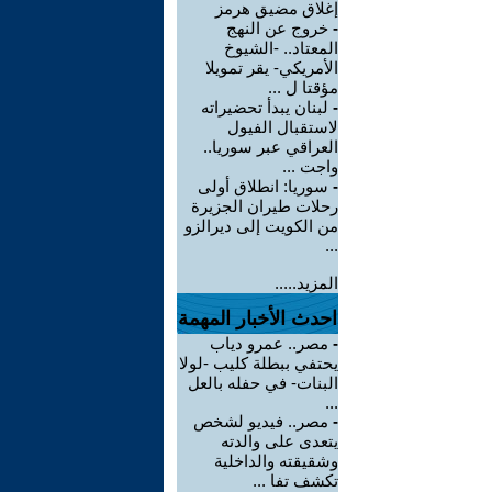
إغلاق مضيق هرمز
-
خروج عن النهج
المعتاد.. -الشيوخ
الأمريكي- يقر تمويلا
مؤقتا ل ...
-
لبنان يبدأ تحضيراته
لاستقبال الفيول
العراقي عبر سوريا..
واجت ...
-
سوريا: انطلاق أولى
رحلات طيران الجزيرة
من الكويت إلى ديرالزو
...
المزيد.....
احدث الأخبار المهمة
-
مصر.. عمرو دياب
يحتفي ببطلة كليب -لولا
البنات- في حفله بالعل
...
-
مصر.. فيديو لشخص
يتعدى على والدته
وشقيقته والداخلية
تكشف تفا ...