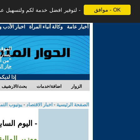
موافق - OK
لتوفير افضل خدمة لكم ولتسهيل عملي
أخبار عامة
-
وكالة أنباء المرأة
-
اخبار الأدب و
الموقع
يسارية
"من أج
حاز ال
إذا لديك
الزوار
اضافة/خدمات
بحث/الارشيف
الصفحة الرئيسية
-
اخبار الاقتصاد
-
يوتيوب الت
- اليوم السا
ووزير المال