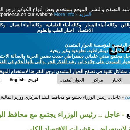
ة التصفح والنشر، الموقع يستخدم بعض أنواع الكوكيز نرجو النق
More info - المزيد
experience on our website
الفن
-
وكالة أنباء اليسار
-
وكالة أنباء العلمانية
-
وكالة أنباء العمال
-
وكا
الاقتصاد
-
اخبار الطب والعلوم
 الرئيسي لمؤسسة الحوار المتمدن
، علمانية، ديمقراطية، تطوعية وغير ربحية
ل مجتمع مدني علماني ديمقراطي حديث يضمن الحرية والعدالة الاجتم
حوار المتمدن على جائزة ابن رشد للفكر الحر والتى نالها أعلام في الفك
م مشاكل تقنية في تصفح الحوار المتمدن نرجو النقر هنا لاستخدام الموقع
كوردي
English
الاخبار
مراكز
الحوار المتمدن
مدن
- عاجل .. رئيس الوزراء يجتمع مع محافظ البنك المركزي ووزير المالي
بع
- عاجل .. رئيس الوزراء يجتمع مع محافظ ال
ية لاستعراض مؤشرات الاقتصاد الكلي