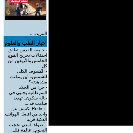
المزيد.....
اخبار الطب والعلوم
-
جامعة القدس تطلق
احتفالات تخريج الفوج
الخامس والأربعين من
كل ...
-
الكسوف الكلي
للشمس.. أين يمكنك
مشاهدته؟
-
جزء من الخلايا
السرطانية يختبئ في
حالة سكون.. تهديد
صامت قد ...
-
Redmi تكشف عن
واحد من أفضل الهواتف
الذكية قريبا
-
أضواء المدن تحجب
النجوم.. عالمة فلك