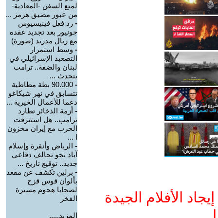
لمنع السفن -المعادية-
من عبور مضيق هرمز ...
-
رد فعل فينيسيوس
جونيور بعد تجديد عقده
مع ريال مدريد (صورة)
-
وسط استمرار
التصعيد الإسرائيلي في
لبنان والضفة.. ترامب
يتحدث ...
-
90.000 بطة مطاطية
تتسابق في نهر شيكاغو
دعما للأعمال الخيرية ...
-
أزمة الذخائر تطارد
ترامب.. هل استنزفت
الحرب مع إيران مخزون
ا ...
-
الرياض وأنقرة وإسلام
آباد نحو تحالف دفاعي
جديد.. توقيع تاريخ ...
-
برلين تكشف عن مقعد
بألوان قوس قزح
لضحايا هجوم مسيرة
جاد الأفلام الجيدة
الفخر
ا
المزيد.....