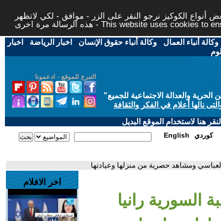
 أنواع الكوكيز نرجو النقر على الزر - موافق - لكي لاتظهر
This website uses cookies to ensure you ge
وكالة أنباء العمال
-
وكالة أنباء حقوق الإنسان
-
اخبار الرياضة
-
اخبار
لوم
التبرع للموقع - ادعمونا
حرية والعدالة الاجتماعية للجميع
"
تى نالها أعلام في الفكر والثقافة
قر هنا لاستخدام الموقع البديل
كوردي
English
 العباسي ومشاهد حصرية من منزلها وعيادتها
اخر الافلام
ة السورية رانيا