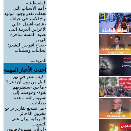
الفلسطينية
-
أهم الأسباب التي
تجعلك تقدر وجود مولود
برج الأسد في حياتك
-
قائمة أفضل أغاني
الأعراس العربية التي
تضيف لمسة ساحرة
إلى يو ...
-
بخاخ افوجين للشعر:
إيجابيات وسلبيات
المزيد.....
احدث الأخبار المهمة
-
كيف تقفز في نهر
النيل من دون أن تبتل؟
-
ما بين -سنضربهم
بقوة- و-توصلنا إلى
تسوية رائعة-.. هذه
خطابات ...
-
هل تشجع تقارير تراجع
مخزون الذخائر
الأمريكية إيران على
التصع ...
-
إيران.. مشروع قانون