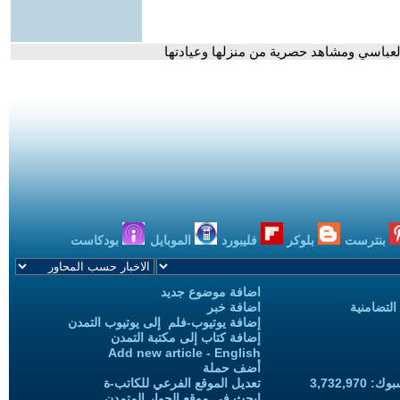
 العباسي ومشاهد حصرية من منزلها وعيادتها
بنترست
بلوكر
فليبورد
الموبايل
بودكاست
اضافة موضوع جديد
التضامنية
اضافة خبر
إضافة يوتيوب-فلم إلى يوتيوب التمدن
إضافة كتاب إلى مكتبة التمدن
Add new article - English
أضف حملة
3,732,97
تعديل الموقع الفرعي للكاتب-ة
ابحث في موقع الحوار المتمدن