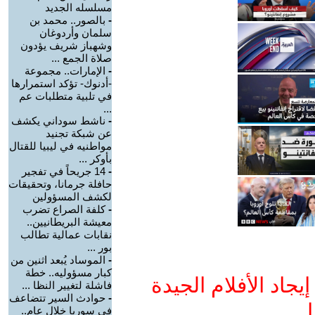
مسلسله الجديد
-
بالصور.. محمد بن
سلمان وأردوغان
وشهباز شريف يؤدون
صلاة الجمع ...
-
الإمارات.. مجموعة
-أدنوك- تؤكد استمرارها
في تلبية متطلبات عم
...
-
ناشط سوداني يكشف
عن شبكة تجنيد
مواطنيه في ليبيا للقتال
بأوكر ...
-
14 جريحاً في تفجير
حافلة جرمانا، وتحقيقات
لكشف المسؤولين
-
كلفة الصراع تضرب
معيشة البريطانيين..
نقابات عمالية تطالب
بور ...
-
الموساد يُبعد اثنين من
كبار مسؤوليه.. خطة
جاد الأفلام الجيدة
فاشلة لتغيير النظا ...
-
حوادث السير تتضاعف
ا
في سوريا خلال عام..