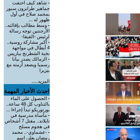
-
شاهد كيف احتفت
جماهير طرابزون سبور
بمحمد صلاح في أول
ظهور له ...
-
وسط مطالب بإقالته..
الأرجنتين توجه رسالة
لرئيس -الفيفا-
-
أكبر مشاركة روسية..
4 أبطال في مواجهة
نخبة الشطرنج بباريس
-
الزمالك يصدر بيانا
رسميا ويصعد أزمته مع
بيزيرا
المزيد.....
احدث الأخبار المهمة
-
الحصول على الماء
بالتناوب كل 48 ساعة..
بورتوريكو تبدأ إجراءا ...
-
مأساة مدرسية في
تايلاند.. مقتل 7 أشخاص
في هجوم مسلح
-
-عشماوي-.. محمد
رمضان يعلن اسم