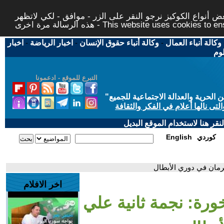
 أنواع الكوكيز نرجو النقر على الزر - موافق - لكي لاتظهر
This website uses cookies to ensure you ge
وكالة أنباء العمال
-
وكالة أنباء حقوق الإنسان
-
اخبار الرياضة
-
اخبار
لوم
التبرع للموقع - ادعمونا
حرية والعدالة الاجتماعية للجميع
"
تى نالها أعلام في الفكر والثقافة
قر هنا لاستخدام الموقع البديل
كوردي
English
رمان في دوري الأبطال
اخر الافلام
ورة: نجمة ثانية علي