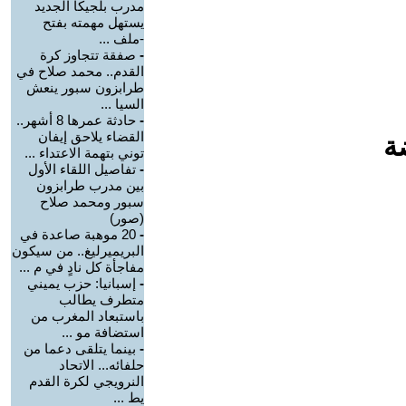
مدرب بلجيكا الجديد
يستهل مهمته بفتح
-ملف ...
-
صفقة تتجاوز كرة
القدم.. محمد صلاح في
طرابزون سبور ينعش
السيا ...
-
حادثة عمرها 8 أشهر..
القضاء يلاحق إيفان
ة
توني بتهمة الاعتداء ...
-
تفاصيل اللقاء الأول
بين مدرب طرابزون
سبور ومحمد صلاح
(صور)
-
20 موهبة صاعدة في
البريميرليغ.. من سيكون
مفاجأة كل نادٍ في م ...
-
إسبانيا: حزب يميني
متطرف يطالب
باستبعاد المغرب من
استضافة مو ...
-
بينما يتلقى دعما من
حلفائه... الاتحاد
النرويجي لكرة القدم
يط ...