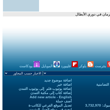
رمان في دوري الأبطال
بنترست
بلوكر
فليبورد
الموبايل
بودكاست
اضافة موضوع جديد
التضامنية
اضافة خبر
إضافة يوتيوب-فلم إلى يوتيوب التمدن
إضافة كتاب إلى مكتبة التمدن
Add new article - English
أضف حملة
3,732,97
تعديل الموقع الفرعي للكاتب-ة
ابحث في موقع الحوار المتمدن