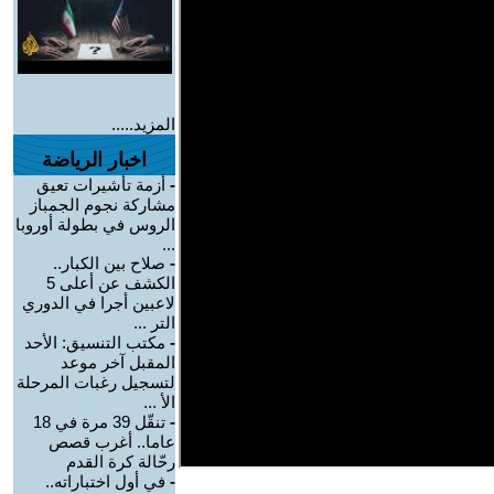
المزيد.....
اخبار الرياضة
-
أزمة تأشيرات تعيق
مشاركة نجوم الجمباز
الروس في بطولة أوروبا
...
-
صلاح بين الكبار..
الكشف عن أعلى 5
لاعبين أجرا في الدوري
التر ...
-
مكتب التنسيق: الأحد
المقبل آخر موعد
لتسجيل رغبات المرحلة
الأ ...
-
تنقّل 39 مرة في 18
عاما.. أغرب قصص
رحّالة كرة القدم
-
في أول اختباراته..