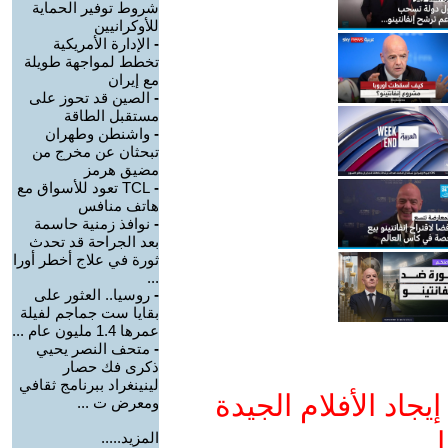
شروط توفير الحماية
للأوكرانيين
-
الإدارة الأمريكية
تخطط لمواجهة طويلة
مع إيران
-
الصين قد تحوز على
مستقبل الطاقة
-
واشنطن وطهران
تبحثان عن مخرج من
مضيق هرمز
-
TCL تعود للأسواق مع
هاتف منافس
-
نوافذ زمنية حاسمة
بعد الجراحة قد تحدث
ثورة في علاج أخطر أورا
...
-
روسيا.. العثور على
بقايا ست جماجم لفيلة
عمرها 1.4 مليون عام ...
-
متحف النصر يحيي
ذكرى فك حصار
لينينغراد ببرنامج ثقافي
جاد الأفلام الجيدة
ومعرض ت ...
ا
المزيد.....