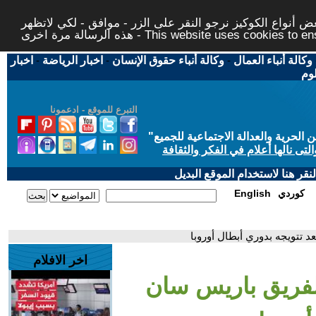
 أنواع الكوكيز نرجو النقر على الزر - موافق - لكي لاتظهر
This website uses cookies to ensure you ge
وكالة أنباء العمال
-
وكالة أنباء حقوق الإنسان
-
اخبار الرياضة
-
اخبار
لوم
التبرع للموقع - ادعمونا
حرية والعدالة الاجتماعية للجميع
"
تى نالها أعلام في الفكر والثقافة
قر هنا لاستخدام الموقع البديل
كوردي
English
 تتويجه بدوري أبطال أوروبا
اخر الافلام
 لفريق باريس سان