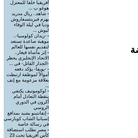
أفريقيا خلفا للمعتزل
هوغو ب ...
-
شاهد.. ريال مدريد
يهزم فيرينتسفاروش
وديا في ليلة الوفاء
لبوش ...
-
-زيدان كولومبيا-..
موهبة صاعدة تستعد
لتقديم نفسها للعالم
ة
-
إثر مأساة فيغار..
الاتحاد الإنجليزي يحظر
-الجدار القاتل- في ...
-
-يويفا- يؤكد دفعه
أموالاً لموظفة ارتبطت
بعلاقة مزعومة مع إنف
...
-
لوكوموتيف يكتفي
بنقطة التعادل أمام
أكرون في الدوري
الروسي
-
إنفانتينو يشيد بمدافع
إسبانيا الشاب كوبارسي
في رسالة خاصة
-
مصر تطلب استضافة
كأس أفريقيا تحت 23