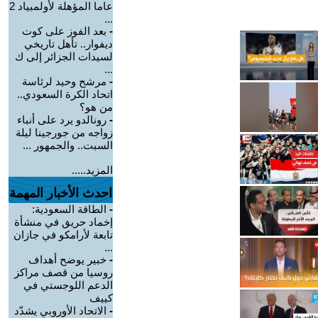
عاما المؤهلة لأولمبياد 2
...
-
بعد الفوز على كوت
ديفوار.. تأهل تاريخي
لسيدات الجزائر إلى ك
...
-
مرشح وحيد لرئاسة
اتحاد الكرة السعودي..
من هو؟
-
رونالدو يرد على أنباء
زواجه من جورجينا ليلة
السبت.. والجمهور ...
المزيد.....
احدث الأخبار المهمة
-
الطاقة السعودية:
إخماد حريق في منشأة
تابعة لأرامكو في جازان
...
-
خبير يوضح أهداف
روسيا من قصف مراكز
الدعم اللوجستي في
كييف
-
الاتحاد الأوروبي يشدّد