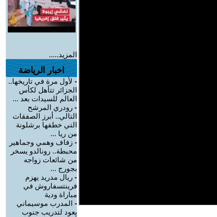
المزيد.....
اخبار الرياضة
-
لأول مرة في تاريخها..
الجزائر تتأهل لكأس
العالم للسيدات بعد ...
-
رودري المرشح
التالي.. أبرز الصفقات
التي خطفها برشلونة
من ريا ...
-
زفاف وهمي وجماهير
محبطة.. رونالدو يسخر
من شائعات زواجه
بجورج ...
-
ريال مدريد يهزم
فرينتسفاروش في
مباراة ودية
-
المدرب موسيماني
يعود لتدريب جنوب