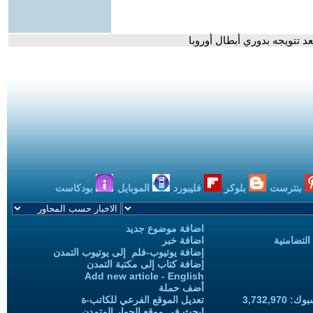
 تتويجه بدوري أبطال أوروبا
بنترست
بلوكر
فليبورد
الموبايل
بودكاست
اضافة موضوع جديد
التضامنية
اضافة خبر
إضافة يوتيوب-فلم إلى يوتيوب التمدن
إضافة كتاب إلى مكتبة التمدن
Add new article - English
أضف حملة
3,732,97
تعديل الموقع الفرعي للكاتب-ة
ابحث في موقع الحوار المتمدن