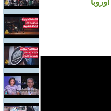
وروبا