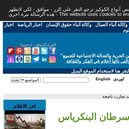
 أنواع الكوكيز نرجو النقر على الزر - موافق - لكي لاتظهر
This website uses cookies to ensure you ge
وكالة أنباء العمال
-
وكالة أنباء حقوق الإنسان
-
اخبار الرياضة
-
اخبار
لوم
التبرع للموقع - ادعمونا
حرية والعدالة الاجتماعية للجميع
"
تى نالها أعلام في الفكر والثقافة
قر هنا لاستخدام الموقع البديل
كوردي
English
د تجارب ناجحة
اخر الافلام
 سرطان البنكرياس