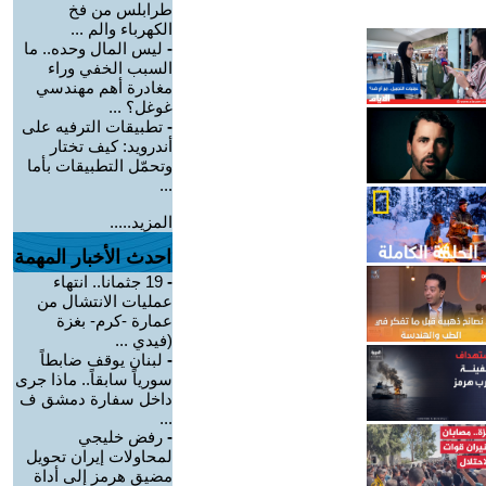
طرابلس من فخ
الكهرباء والم ...
-
ليس المال وحده.. ما
السبب الخفي وراء
مغادرة أهم مهندسي
غوغل؟ ...
-
تطبيقات الترفيه على
أندرويد: كيف تختار
وتحمّل التطبيقات بأما
...
المزيد.....
احدث الأخبار المهمة
-
19 جثمانا.. انتهاء
عمليات الانتشال من
عمارة -كرم- بغزة
(فيدي ...
-
لبنان يوقف ضابطاً
سورياً سابقاً.. ماذا جرى
داخل سفارة دمشق ف
...
-
رفض خليجي
لمحاولات إيران تحويل
مضيق هرمز إلى أداة