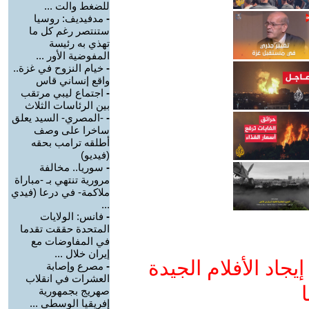
للضغط والت ...
-
مدفيديف: روسيا
ستنتصر رغم كل ما
تهذي به رئيسة
المفوضية الأور ...
-
خيام النزوح في غزة..
واقع إنساني قاس
-
اجتماع ليبي مرتقب
بين الرئاسات الثلاث
-
-المصري- السيد يعلق
ساخرا على وصف
أطلقه ترامب بحقه
(فيديو)
-
سوريا.. مخالفة
مرورية تنتهي بـ -مباراة
ملاكمة- في درعا (فيدي
...
-
فانس: الولايات
المتحدة حققت تقدما
في المفاوضات مع
إيران خلال ...
جاد الأفلام الجيدة
-
مصرع وإصابة
العشرات في انقلاب
ا
صهريج بجمهورية
إفريقيا الوسطى ...