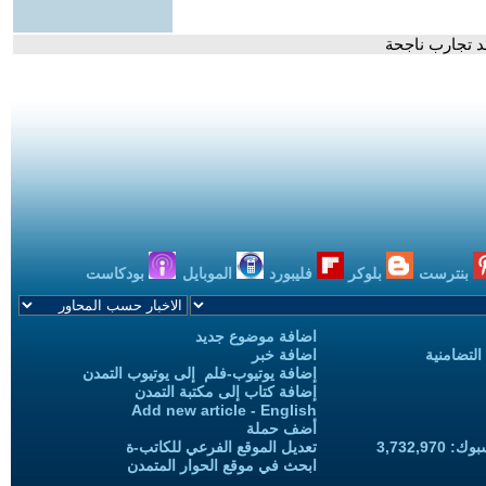
د تجارب ناجحة
بنترست
بلوكر
فليبورد
الموبايل
بودكاست
اضافة موضوع جديد
التضامنية
اضافة خبر
إضافة يوتيوب-فلم إلى يوتيوب التمدن
إضافة كتاب إلى مكتبة التمدن
Add new article - English
أضف حملة
3,732,97
تعديل الموقع الفرعي للكاتب-ة
ابحث في موقع الحوار المتمدن