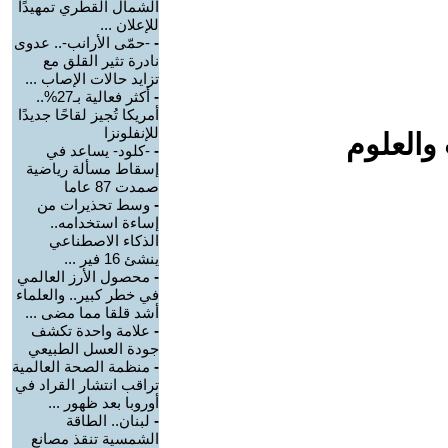
الشمال القطري تمهيدًا
للإعلان ...
-
-حمّى الأرانب-.. عدوى
نادرة تثير القلق مع
تزايد حالات الإصاب ...
-
أكثر فعالية بـ27%..
أمريكا تُجيز لقاحًا جديدًا
للإنفلونزا
والعلوم
-
-كلود- يساعد في
إسقاط مسألة رياضية
صمدت 87 عاما
-
وسط تحذيرات من
إساءة استخدامه..
الذكاء الاصطناعي
ينشئ 16 فير ...
-
محصول الأرز العالمي
في خطر كبير.. والعلماء
أشد قلقا مما مضى ...
-
علامة واحدة تكشف
جودة العسل الطبيعي
-
منظمة الصحة العالمية
تراقب انتشار القراد في
أوروبا بعد ظهور ...
-
لبنان.. الطاقة
الشمسية تنقذ مصانع