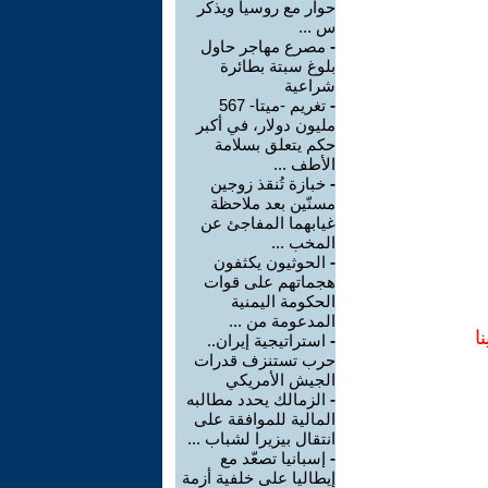
حوار مع روسيا ويذكر
س ...
-
مصرع مهاجر حاول
بلوغ سبتة بطائرة
شراعية
-
تغريم -ميتا- 567
مليون دولار، في أكبر
حكم يتعلق بسلامة
الأطف ...
-
خبازة تُنقذ زوجين
مسنّين بعد ملاحظة
غيابهما المفاجئ عن
المخب ...
-
الحوثيون يكثفون
هجماتهم على قوات
الحكومة اليمنية
المدعومة من ...
ا
-
استراتيجية إيران..
حرب تستنزف قدرات
الجيش الأمريكي
-
الزمالك يحدد مطالبه
المالية للموافقة على
انتقال بيزيرا لشباب ...
-
إسبانيا تصعّد مع
إيطاليا على خلفية أزمة