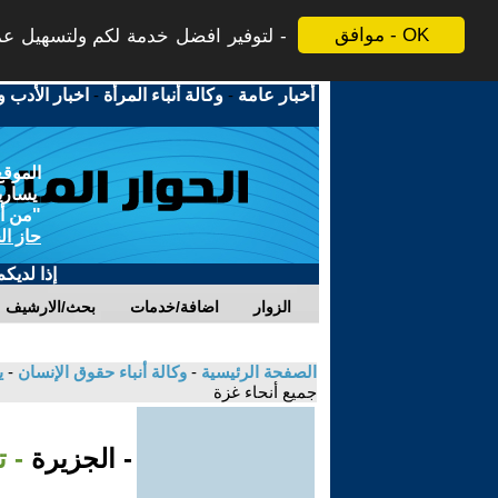
موافق - OK
لتوفير افضل خدمة لكم ولتسهيل عملي
أخبار عامة
-
وكالة أنباء المرأة
-
اخبار الأدب و
الموقع
يسارية
"من أج
حاز ال
إذا لديك
الزوار
اضافة/خدمات
بحث/الارشيف
الصفحة الرئيسية
-
وكالة أنباء حقوق الإنسان
-
ي
جميع أنحاء غزة
- الجزيرة
- 