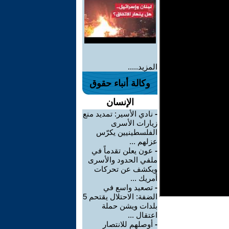
المزيد.....
وكالة أنباء حقوق
الإنسان
-
نادي الأسير: تمديد منع
زيارات الأسرى
الفلسطينيين يكرّس
عزلهم ...
-
عون يعلن تقدماً في
ملفي الحدود والأسرى
ويكشف عن تحركات
أمريك ...
-
تصعيد واسع في
الضفة: الاحتلال يقتحم 5
بلدات ويشن حملة
اعتقال ...
-
أوصلهم للانتصار