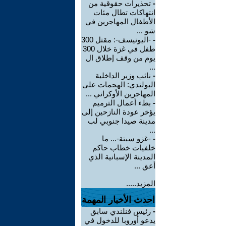
-
تحذيرات حقوقية من
انتهاكات تطال مئات
الأطفال المهاجرين في
شو ...
-
-اليونيسف-: مقتل 300
طفل في غزة خلال 300
يوم من وقف إطلاق ال
...
-
نائب وزير الداخلية
البولندي: الهجمات على
المهاجرين الأوكراني ...
-
بطء أعمال الترميم
يؤخر عودة النازحين إلى
مدينة صيدا جنوبي لب
...
-
-غزو سبتة-... ما
خلفيات خطاب حاكم
المدينة الإسبانية الذي
أعق ...
المزيد.....
احدث الأخبار المهمة
-
رئيس فنلندي سابق
يدعو أوروبا للدخول في