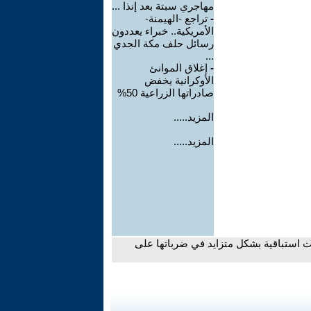
مهاجري سبتة بعد إنذا ...
-
تراجع -الهيمنة-
الأمريكية.. خبراء يعددون
رسائل حلف مكة الجدي
...
-
إغلاق الموانئ
الأوكرانية يخفض
صادراتها الزراعية 50%
المزيد.....
المزيد.....
 استباقية بشكل متزايد في ضرباتها على