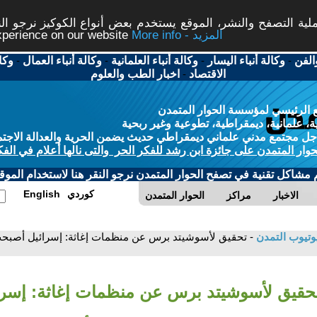
ة التصفح والنشر، الموقع يستخدم بعض أنواع الكوكيز نرجو النق
More info - المزيد
experience on our website
الفن
-
وكالة أنباء اليسار
-
وكالة أنباء العلمانية
-
وكالة أنباء العمال
-
وكا
الاقتصاد
-
اخبار الطب والعلوم
 الرئيسي لمؤسسة الحوار المتمدن
، علمانية، ديمقراطية، تطوعية وغير ربحية
ل مجتمع مدني علماني ديمقراطي حديث يضمن الحرية والعدالة الاجتم
حوار المتمدن على جائزة ابن رشد للفكر الحر والتى نالها أعلام في الفك
م مشاكل تقنية في تصفح الحوار المتمدن نرجو النقر هنا لاستخدام الموقع
كوردي
English
الاخبار
مراكز
الحوار المتمدن
وتيوب التمدن
- تحقيق لأسوشيتد برس عن منظمات إغاثة: إسرائيل أصبحت
تحقيق لأسوشيتد برس عن منظمات إغاثة: إسر