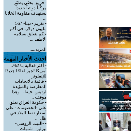
-
فريق بحثي يطوّر
مركّباً دوائياً جديداً
يستهدف مقاومة الخلايا
...
-
تغريم -ميتا- 567
مليون دولار، في أكبر
حكم يتعلق بسلامة
الأطف ...
المزيد.....
احدث الأخبار المهمة
-
أكثر فعالية بـ27%..
أمريكا تُجيز لقاحًا جديدًا
للإنفلونزا
-
قائمة بالاتحادات
المعارضة والمؤيدة
لرئيس -فيفا-.. وهذا
موقف ...
-
حكومة العراق تعلق
على -الخصومات- على
أسعار نفط البلاد في
ظل ...
-
-البيت الروسي-
ببرلين- شبهات