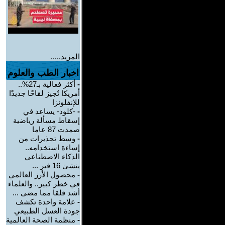
المزيد.....
اخبار الطب والعلوم
-
أكثر فعالية بـ27%..
أمريكا تُجيز لقاحًا جديدًا
للإنفلونزا
-
-كلود- يساعد في
إسقاط مسألة رياضية
صمدت 87 عاما
-
وسط تحذيرات من
إساءة استخدامه..
الذكاء الاصطناعي
ينشئ 16 فير ...
-
محصول الأرز العالمي
في خطر كبير.. والعلماء
أشد قلقا مما مضى ...
-
علامة واحدة تكشف
جودة العسل الطبيعي
-
منظمة الصحة العالمية