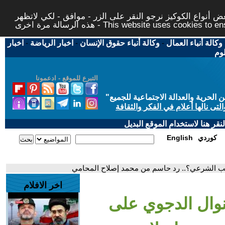
 أنواع الكوكيز نرجو النقر على الزر - موافق - لكي لاتظهر
This website uses cookies to ensure you ge
وكالة أنباء العمال
-
وكالة أنباء حقوق الإنسان
-
اخبار الرياضة
-
اخبار
لوم
التبرع للموقع - ادعمونا
حرية والعدالة الاجتماعية للجميع
"
تى نالها أعلام في الفكر والثقافة
قر هنا لاستخدام الموقع البديل
كوردي
English
ب الشرعي؟.. رد حاسم من محمد إصلاح المحامي
اخر الافلام
وال الدجوي على