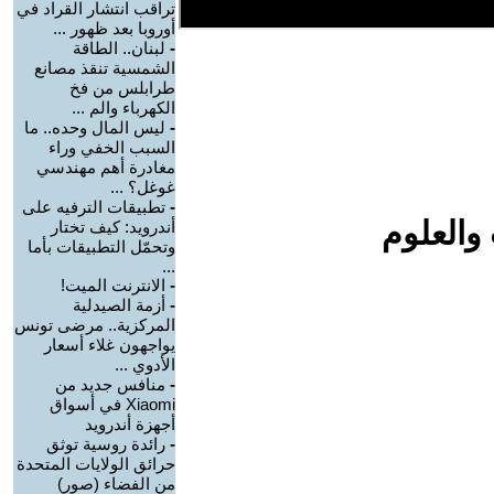
تراقب انتشار القراد في
أوروبا بعد ظهور ...
-
لبنان.. الطاقة
الشمسية تنقذ مصانع
طرابلس من فخ
الكهرباء والم ...
-
ليس المال وحده.. ما
السبب الخفي وراء
مغادرة أهم مهندسي
غوغل؟ ...
-
تطبيقات الترفيه على
والعلوم
أندرويد: كيف تختار
وتحمّل التطبيقات بأما
...
-
الانترنت الميت!
-
أزمة الصيدلية
المركزية.. مرضى تونس
يواجهون غلاء أسعار
الأدوي ...
-
منافس جديد من
Xiaomi في أسواق
أجهزة أندرويد
-
رائدة روسية توثق
حرائق الولايات المتحدة
من الفضاء (صور)