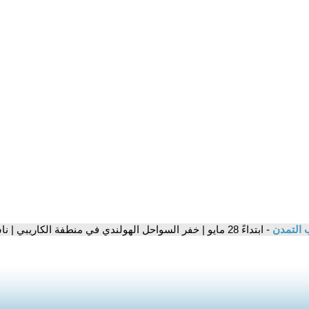
 التمدن
- ابتداءً 28 مايو | خفر السواحل الهولندي في منطفة الكاريبي | ناشونال جيوغرافيك أبوظبي