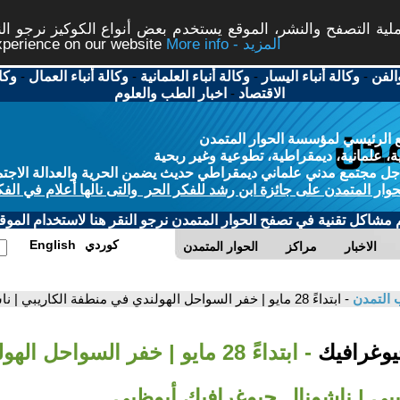
ة التصفح والنشر، الموقع يستخدم بعض أنواع الكوكيز نرجو النق
More info - المزيد
experience on our website
الفن
-
وكالة أنباء اليسار
-
وكالة أنباء العلمانية
-
وكالة أنباء العمال
-
وكا
الاقتصاد
-
اخبار الطب والعلوم
 الرئيسي لمؤسسة الحوار المتمدن
، علمانية، ديمقراطية، تطوعية وغير ربحية
ل مجتمع مدني علماني ديمقراطي حديث يضمن الحرية والعدالة الاجتم
حوار المتمدن على جائزة ابن رشد للفكر الحر والتى نالها أعلام في الفك
م مشاكل تقنية في تصفح الحوار المتمدن نرجو النقر هنا لاستخدام الموقع
كوردي
English
الاخبار
مراكز
الحوار المتمدن
 التمدن
- ابتداءً 28 مايو | خفر السواحل الهولندي في منطفة الكاريبي | ناشونال جيوغرافيك أبوظبي
جيوغرافيك
- ابتداءً 28 مايو | خفر السواحل ا
بي | ناشونال جيوغرافيك أبوظبي