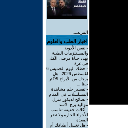
المزيد.....
اخبار الطب والعلوم
-
نقص الأدوية
والمستلزمات الطبية
يهدد حياة مرضى الكلى
في غزة
-
حظك اليوم الخميس 6
اغسطس 2026.. هل
برجك من الأبراج الأكثر
حظ ...
-
تفسير حلم مشاهدة
المسلسلات في المنام
-
نصائح لديكور منزل
مواليد برج الأسد‎
-
أكلات خفيفة تناسب
الأجواء الحارة ولا تضر
المعدة
-
هل تغسل أطباقك أم