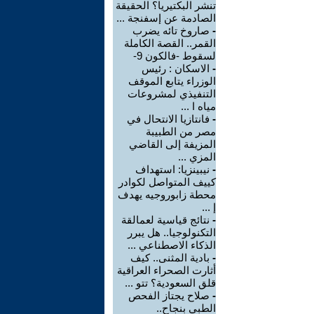
تنشر البكتيريا؟ الحقيقة
الصادمة عن إسفنجة ...
-
صاروخ تائه يضرب
القمر.. القصة الكاملة
لسقوط -فالكون 9-
-
الاسكان : رئيس
الوزراء يتابع الموقف
التنفيذي لمشروعات
مياه ا ...
-
فانتازيا الانتحال في
مصر من الطبيبة
المزيفة إلى القاضي
المزي ...
-
نيبينزيا: استهداف
كييف المتواصل لكوادر
محطة زابوروجيه يهدف
إ ...
-
نتائج قياسية لعمالقة
التكنولوجيا.. هل يبرر
الذكاء الاصطناعي ...
-
بادية المثنى.. كيف
أثارت الصحراء العراقية
قلق السعودية؟ تتو ...
-
صلاح يجتاز الفحص
الطبي بنجاح..