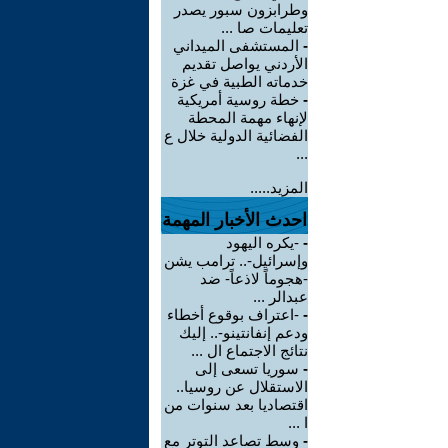
وطرابزون سبور يصدر
تعليمات صا ...
-
المستشفى الميداني
الأردني يواصل تقديم
خدماته الطبية في غزة
-
خطة روسية أمريكية
لإنهاء مهمة المحطة
الفضائية الدولية خلال ع
...
المزيد.....
احدث الأخبار المهمة
-
-يكره اليهود
وإسرائيل-.. ترامب يشن
-هجوماً لاذعاً- ضد
عبدالر ...
-
-اعتراف بوقوع أخطاء
ودعم إنفانتينو-.. إليك
نتائج الاجتماع ال ...
-
سوريا تسعى إلى
الاستقلال عن روسيا..
اقتصاديا بعد سنوات من
ا ...
-
وسط تصاعد التوتر مع