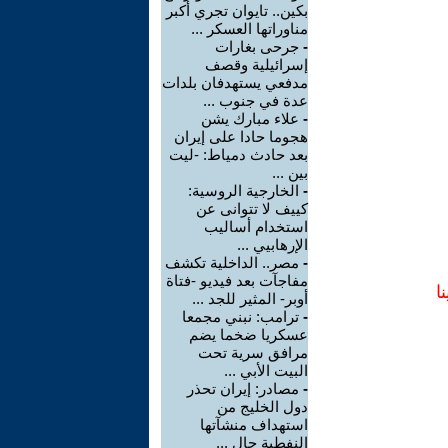
بكين.. تايوان تجري أكبر
مناوراتها العسكر ...
-
جرحى بغارات
إسرائيلية وقصف
مدفعي يستهدفان بلدات
عدة في جنوب ...
-
علاء مبارك يشن
هجوما حادا على إيران
بعد حادث دمياط: -ليت
بين ...
-
الخارجية الروسية:
كييف لا تتوانى عن
استخدام أساليب
الإرهابيي ...
-
مصر.. الداخلية تكشف
مفاجآت بعد فيديو -فتاة
ا
أوبر- المثير للجد ...
-
ترامب: نبني مجمعا
عسكريا ضخما يضم
مرافق سرية تحت
البيت الأبي ...
-
مصادر: إيران تحذر
دول الخليج من
استهداف منشآتها
النفطية حال ...