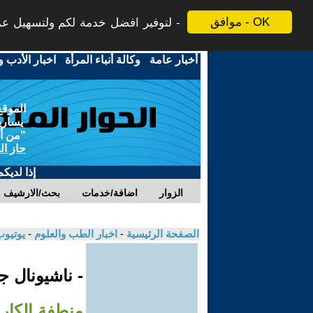
موافق - OK
لتوفير افضل خدمة لكم ولتسهيل عملي
أخبار عامة
-
وكالة أنباء المرأة
-
اخبار الأدب و
الموقع
يسارية
"من أج
حاز ال
إذا لديك
الزوار
اضافة/خدمات
بحث/الارشيف
الصفحة الرئيسية
-
اخبار الطب والعلوم
-
يوتيوب
- ناشيونال 
منطفة الكاري