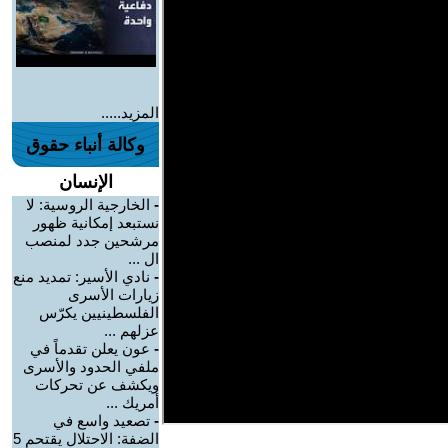
المزيد.....
وكالة أنباء حقوق
الإنسان
-
الخارجية الروسية: لا
نستبعد إمكانية ظهور
مرشحين جدد لمنصب
ال ...
-
نادي الأسير: تمديد منع
زيارات الأسرى
الفلسطينيين يكرّس
عزلهم ...
-
عون يعلن تقدماً في
ملفي الحدود والأسرى
ويكشف عن تحركات
أمريك ...
-
تصعيد واسع في
الضفة: الاحتلال يقتحم 5