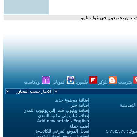
بيون يجتمعون في غوانتانامو
بنترست
بلوكر
فليبورد
الموبايل
بودكاست
اضافة موضوع جديد
التضامنية
اضافة خبر
إضافة يوتيوب-فلم إلى يوتيوب التمدن
إضافة كتاب إلى مكتبة التمدن
Add new article - English
أضف حملة
3,732,97
تعديل الموقع الفرعي للكاتب-ة
ابحث في موقع الحوار المتمدن