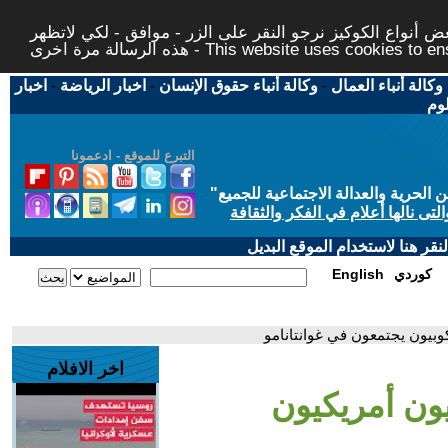
 أنواع الكوكيز نرجو النقر على الزر - موافق - لكي لاتظهر
This website uses cookies to ensure you ge
وكالة أنباء العمال
-
وكالة أنباء حقوق الإنسان
-
اخبار الرياضة
-
اخبار
لوم
التبرع للموقع - ادعمونا
حرية والعدالة الاجتماعية للجميع
"
تى نالها أعلام في الفكر والثقافة
قر هنا لاستخدام الموقع البديل
كوردي
English
بيون يجتمعون في غوانتانامو
اخر الافلام
ن أمريكيون