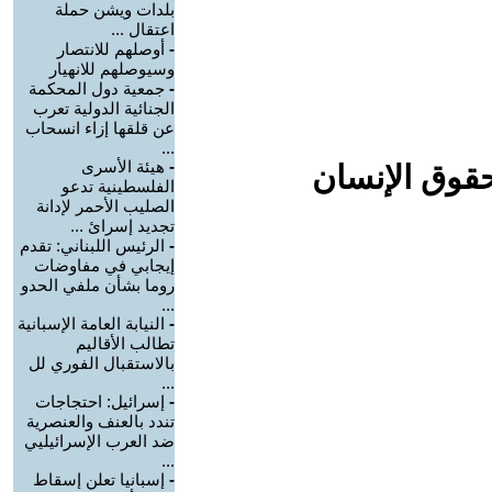
بلدات ويشن حملة
اعتقال ...
-
أوصلهم للانتصار
وسيوصلهم للانهيار
-
جمعية دول المحكمة
الجنائية الدولية تعرب
عن قلقها إزاء انسحاب
...
-
هيئة الأسرى
حقوق الإنسان
الفلسطينية تدعو
الصليب الأحمر لإدانة
تجديد إسرائ ...
-
الرئيس اللبناني: تقدم
إيجابي في مفاوضات
روما بشأن ملفي الحدو
...
-
النيابة العامة الإسبانية
تطالب الأقاليم
بالاستقبال الفوري لل
...
-
إسرائيل: احتجاجات
تندد بالعنف والعنصرية
ضد العرب الإسرائيليي
...
-
إسبانيا تعلن إسقاط