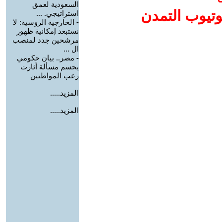
السعودية لعمق
وتيوب التمدن
استراتيجي. ...
-
الخارجية الروسية: لا
نستبعد إمكانية ظهور
مرشحين جدد لمنصب
ال ...
-
مصر.. بيان حكومي
يحسم مسألة أثارت
رعب المواطنين
المزيد.....
المزيد.....