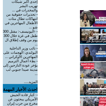
إحدى أكبر شبكات
تهريب البشر
والمخدرات في ...
-
تحذيرات حقوقية من
انتهاكات تطال مئات
الأطفال المهاجرين في
شو ...
-
-اليونيسف-: مقتل 300
طفل في غزة خلال 300
يوم من وقف إطلاق ال
...
-
نائب وزير الداخلية
البولندي: الهجمات على
المهاجرين الأوكراني ...
-
بطء أعمال الترميم
يؤخر عودة النازحين إلى
مدينة صيدا جنوبي لب
...
المزيد.....
احدث الأخبار المهمة
-
-كبار قادة الجيش
الأمريكي يبحثون عن
مخرج من حرب إيران