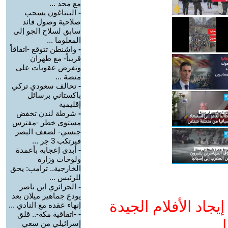
مع محد ...
-
البنتاغون يسحب
صلاحية وصول قائد
سابق لسلاح الجو إلى
المعلوما ...
-
واشنطن تتوقع -اتفاقاً
قريباً- مع طهران
وتفرض عقوبات على
منصة ...
-
تحالف سعودي تركي
باكستاني برسائل
إقليمية
-
شرطة لندن تخفض
مستوى خطر -مفترس
جنسي- لضعف البصر
فيرتكب 3 جر ...
-
أبدى إعجابه بأعمدة
ولوحات وزارة
الخارجية.. ترامب: يحق
للرئيس ...
-
الجزائري ابن ناصر
يودع جماهير ميلان بعد
جاد الأفلام الجيدة
إنهاء عقده مع النادي ...
-
-اتفاقية مكة-.. قلق
ا
إسرائيلي من سعي