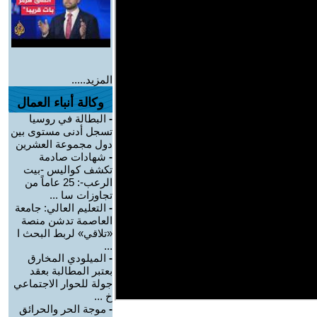
المزيد.....
وكالة أنباء العمال
-
البطالة في روسيا
تسجل أدنى مستوى بين
دول مجموعة العشرين
-
شهادات صادمة
تكشف كواليس -بيت
الرعب-: 25 عاماً من
تجاوزات سا ...
-
التعليم العالي: جامعة
العاصمة تدشن منصة
«تلاقي» لربط البحث ا
...
-
الميلودي المخارق
بعتبر المطالبة بعقد
جولة للحوار الاجتماعي
خ ...
-
موجة الحر والحرائق