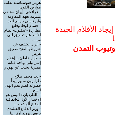
هرمز جيوسياسية تقلب
موازين القوى
-
عراقجي: إيران ستبقى
ملتزمة بعهد المقاومة
ولن تنسى جرائم العد ...
-
حسام لوقا: وقائع
جاد الأفلام الجيدة
مطاردة -عنكبوت- نظام
الأسد عبر تحقيق لبي
ا
بي ...
-
إيران تكشف عن
وتيوب التمدن
شروطها لفتح مضيق
هرمز
-
-خيار خاطئ-.. إعلام
إسرائيلي يهاجم فنانة
مصرية تخلت عن يهودي
...
-
بعد محمد صلاح..
طرابزون سبور يبدأ
خطواته لضم نجم الهلال
السع ...
-
-الغارديان-: اليمن هو
الاختبار الأول لـ-اتفاقية
الدفاع المشت ...
-
وزير الدفاع الفنلندي
يرفض تزويد أوكرانيا