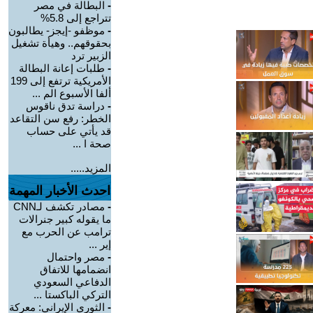
-
البطالة في مصر
تتراجع إلى 5.8%
-
موظفو -إيجز- يطالبون
بحقوقهم.. وهيأة تشغيل
الزبير ترد
-
طلبات إعانة البطالة
الأمريكية ترتفع إلى 199
ألفا الأسبوع الم ...
-
دراسة تدق ناقوس
الخطر: رفع سن التقاعد
قد يأتي على حساب
صحة ا ...
المزيد.....
احدث الأخبار المهمة
-
مصادر تكشف لـCNN
ما يقوله كبير جنرالات
ترامب عن الحرب مع
إير ...
-
مصر واحتمال
انضمامها للاتفاق
الدفاعي السعودي
التركي الباكستا ...
-
الثوري الإيراني: معركة