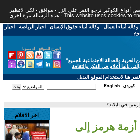
 أنواع الكوكيز نرجو النقر على الزر - موافق - لكي لاتظهر
This website uses cookies to ensure you ge
وكالة أنباء العمال
-
وكالة أنباء حقوق الإنسان
-
اخبار الرياضة
-
اخبار
لوم
التبرع للموقع - ادعمونا
حرية والعدالة الاجتماعية للجميع
"
تى نالها أعلام في الفكر والثقافة
قر هنا لاستخدام الموقع البديل
كوردي
English
رعين في تايلاند؟
اخر الافلام
أزمة هرمز إلى