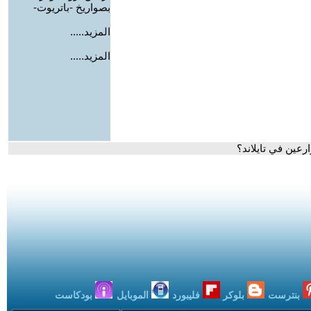
بصواريخ -باتريوت-
المزيد.....
المزيد.....
رعين في تايلاند؟
بنترست
بلوكر
فليبورد
الموبايل
بودكاست