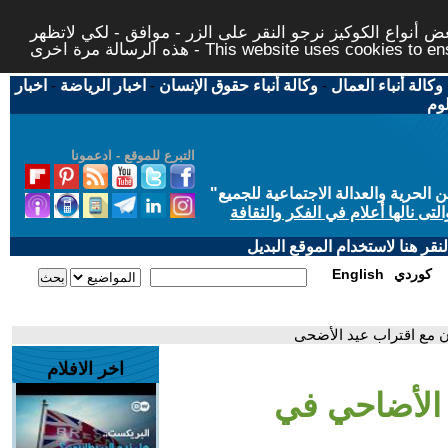
 أنواع الكوكيز نرجو النقر على الزر - موافق - لكي لاتظهر
This website uses cookies to ensure you ge
وكالة أنباء العمال
-
وكالة أنباء حقوق الإنسان
-
اخبار الرياضة
-
اخبار
لوم
التبرع للموقع - ادعمونا
حرية والعدالة الاجتماعية للجميع
"
تى نالها أعلام في الفكر والثقافة
قر هنا لاستخدام الموقع البديل
كوردي
English
ن مع اقتراب عيد الأضحى
اخر الافلام
 الأضاحي في