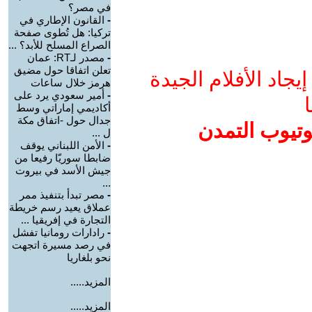
في مصر؟
-
القانون الإطاري في
تركيا: هل تُطوى صفحة
الصراع المسلح للأبد؟ ...
-
مصدر لـRT: عمان
تعلن اتفاقا حول مضيق
جاد الأفلام الجيدة
هرمز خلال ساعات
-
أمير سعودي يرد على
ا
أكاديمي إماراتي وسط
جدال حول -اتفاق مكة
وتيوب التمدن
ل ...
-
الأمن اللبناني يوقف
ضابطا سوريّا رفيعا من
جيش الأسد في بيروت
...
-
مصر تبدأ بتنفيذ ممر
عملاق يعيد رسم خريطة
التجارة في إفريقيا ...
-
رادارات رومانيا تفشل
في رصد مسيرة اتجهت
نحو بلغاريا
المزيد.....
المزيد.....