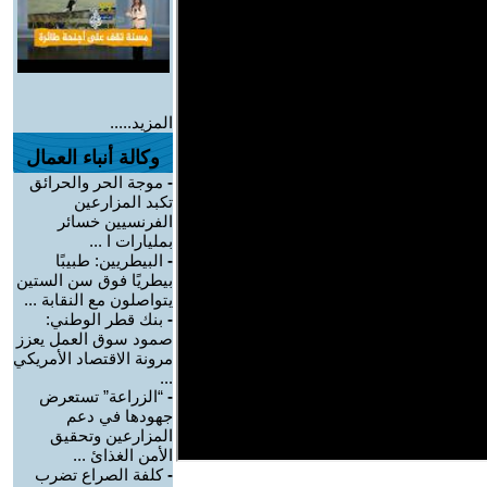
المزيد.....
وكالة أنباء العمال
-
موجة الحر والحرائق
تكبد المزارعين
الفرنسيين خسائر
بمليارات ا ...
-
البيطريين: طبيبًا
بيطريًا فوق سن الستين
يتواصلون مع النقابة ...
-
بنك قطر الوطني:
صمود سوق العمل يعزز
مرونة الاقتصاد الأمريكي
...
-
“الزراعة” تستعرض
جهودها في دعم
المزارعين وتحقيق
الأمن الغذائ ...
-
كلفة الصراع تضرب