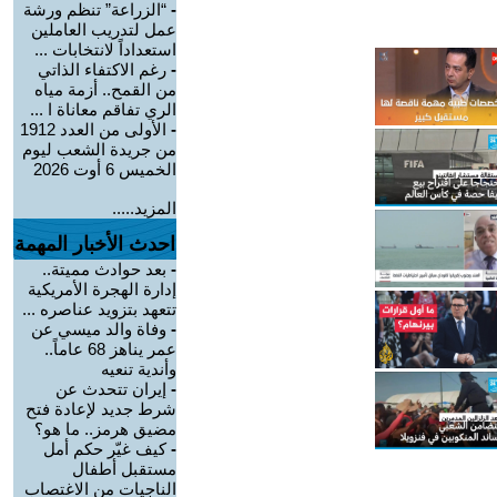
-
“الزراعة” تنظم ورشة
عمل لتدريب العاملين
استعداداً لانتخابات ...
-
رغم الاكتفاء الذاتي
من القمح.. أزمة مياه
الري تفاقم معاناة ا ...
-
الأولى من العدد 1912
من جريدة الشعب ليوم
الخميس 6 أوت 2026
المزيد.....
احدث الأخبار المهمة
-
بعد حوادث مميتة..
إدارة الهجرة الأمريكية
تتعهد بتزويد عناصره ...
-
وفاة والد ميسي عن
عمر يناهز 68 عاماً..
وأندية تنعيه
-
إيران تتحدث عن
شرط جديد لإعادة فتح
مضيق هرمز.. ما هو؟
-
كيف غيّر حكم أمل
مستقبل أطفال
الناجيات من الاغتصاب