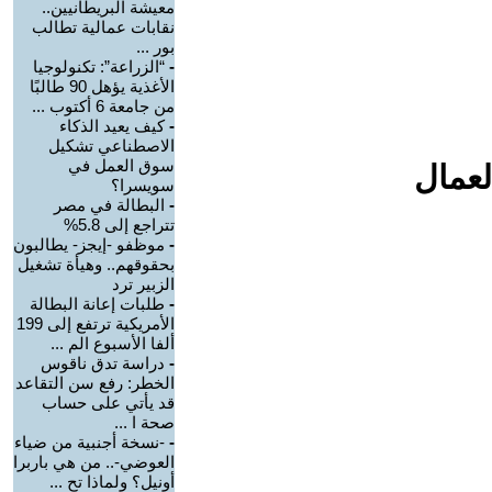
معيشة البريطانيين..
نقابات عمالية تطالب
بور ...
-
“الزراعة”: تكنولوجيا
الأغذية يؤهل 90 طالبًا
من جامعة 6 أكتوب ...
-
كيف يعيد الذكاء
الاصطناعي تشكيل
سوق العمل في
لعمال
سويسرا؟
-
البطالة في مصر
تتراجع إلى 5.8%
-
موظفو -إيجز- يطالبون
بحقوقهم.. وهيأة تشغيل
الزبير ترد
-
طلبات إعانة البطالة
الأمريكية ترتفع إلى 199
ألفا الأسبوع الم ...
-
دراسة تدق ناقوس
الخطر: رفع سن التقاعد
قد يأتي على حساب
صحة ا ...
-
-نسخة أجنبية من ضياء
العوضي-.. من هي باربرا
أونيل؟ ولماذا تح ...