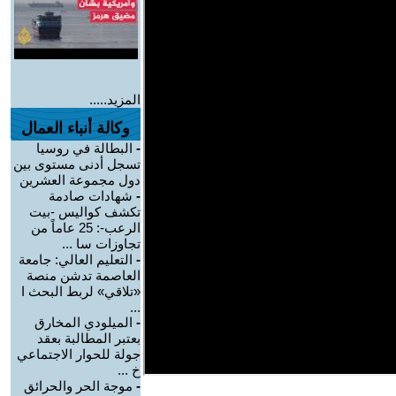
المزيد.....
وكالة أنباء العمال
-
البطالة في روسيا
تسجل أدنى مستوى بين
دول مجموعة العشرين
-
شهادات صادمة
تكشف كواليس -بيت
الرعب-: 25 عاماً من
تجاوزات سا ...
-
التعليم العالي: جامعة
العاصمة تدشن منصة
«تلاقي» لربط البحث ا
...
-
الميلودي المخارق
بعتبر المطالبة بعقد
جولة للحوار الاجتماعي
خ ...
-
موجة الحر والحرائق