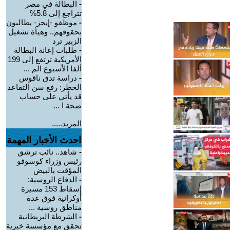
-
البطالة في مصر
تتراجع إلى 5.8%
-
موظفو -إيجز- يطالبون
بحقوقهم.. وهيأة تشغيل
الزبير ترد
-
طلبات إعانة البطالة
الأمريكية ترتفع إلى 199
ألفا الأسبوع الم ...
-
دراسة تدق ناقوس
الخطر: رفع سن التقاعد
قد يأتي على حساب
صحة ا ...
المزيد.....
احدث الأخبار المهمة
-
شاهد.. نائب ترشق
رئيس وزراء كوسوفو
المؤقت بالبيض
-
الدفاع الروسية:
إسقاط 153 مسيرة
أوكرانية فوق عدة
مناطق روسية ...
-
الشرطة البريطانية
تحقق مع مؤسسة خيرية