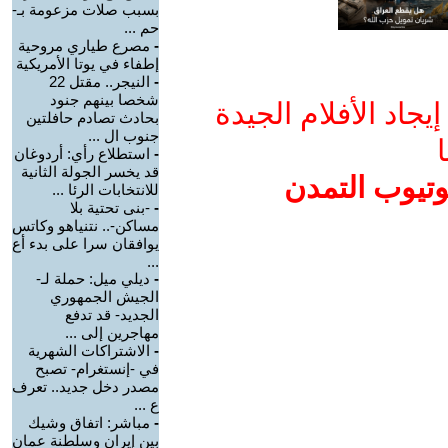
بسبب صلات مزعومة بـ-
حم ...
-
مصرع طياري مروحية
إطفاء في يوتا الأمريكية
-
النيجر.. مقتل 22
شخصا بينهم جنود
جاد الأفلام الجيدة
بحادث تصادم حافلتين
جنوب ال ...
ا
-
استطلاع رأي: أردوغان
قد يخسر الجولة الثانية
وتيوب التمدن
للانتخابات الرئا ...
-
-بنى تحتية بلا
مساكن-.. نتنياهو وكاتس
يوافقان سرا على بدء أع
...
-
ديلي ميل: حملة لـ-
الجيش الجمهوري
الجديد- قد تدفع
مهاجرين إلى ...
-
الاشتراكات الشهرية
في -إنستغرام- تصبح
مصدر دخل جديد.. تعرف
ع ...
-
مباشر: اتفاق وشيك
بين إيران وسلطنة عمان