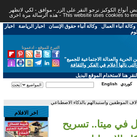
 أنواع الكوكيز نرجو النقر على الزر - موافق - لكي لاتظهر
This website uses cookies to ensure you ge
وكالة أنباء العمال
-
وكالة أنباء حقوق الإنسان
-
اخبار الرياضة
-
اخبار
لوم
التبرع للموقع - ادعمونا
حرية والعدالة الاجتماعية للجميع
"
تى نالها أعلام في الفكر والثقافة
قر هنا لاستخدام الموقع البديل
كوردي
English
ح آلاف الموظفين واستبدالهم بالذكاء الاصطناعي
اخر الافلام
ال في ميتا.. تسريح