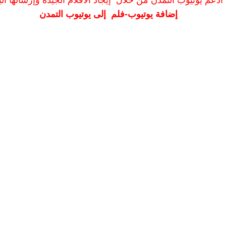
ادعم يوتيوب التمدن من خلال إيجاد الأفلام الجيدة وإرسالها الين
إضافة يوتيوب-فلم إلى يوتيوب التمدن