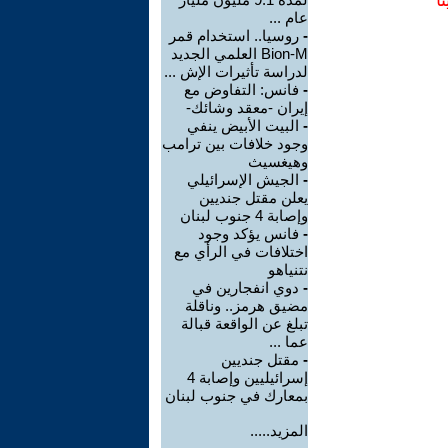
ا
عام ...
-
روسيا.. استخدام قمر
Bion-M العلمي الجديد
لدراسة تأثيرات الإش ...
-
فانس: التفاوض مع
إيران -معقد وشائك-
-
البيت الأبيض ينفي
وجود خلافات بين ترامب
وهيغسيث
-
الجيش الإسرائيلي
يعلن مقتل جنديين
وإصابة 4 جنوب لبنان
-
فانس يؤكد وجود
اختلافات في الرأي مع
نتنياهو
-
دوي انفجارين في
مضيق هرمز.. وناقلة
تبلغ عن الواقعة قبالة
عما ...
-
مقتل جنديين
إسرائيليين وإصابة 4
بمعارك في جنوب لبنان
المزيد.....