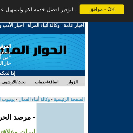
موافق - OK
لتوفير افضل خدمة لكم ولتسهيل عملي
أخبار عامة
-
وكالة أنباء المرأة
-
اخبار الأدب و
الموقع
يسارية
"من أج
حاز ال
إذا لديك
الزوار
اضافة/خدمات
بحث/الارشيف
الصفحة الرئيسية
-
وكالة أنباء العمال
-
يوتيوب 
- مرصد الحرك
إيران وعلاق