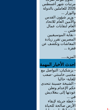
مرتبات شهر أغسطس
2026 للعاملين بالدولة
والوزار ...
-
وزير شؤون القدس
والأمين العام للاتحاد
العام لنقابات عمال
فلس ...
-
نقابة الموسيقيين
المصريين تقرر زيادة
المعاشات وتكشف عن
قفزة ...
المزيد.....
احدث الأخبار المهمة
-
بزشكيان: التواصل مع
مجتبى خامنئي -صعب
للغاية- حاليا
-
الشيخة حسينة تتحدى
حكم الإعدام وتعلن
عودتها إلى بنغلاديش
في ...
-
خطة جريئة لإبقاء
الأرض صالحة للحياة
لمدة 9.1 مليون مليار