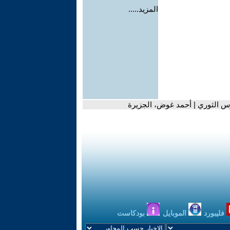
المزيد.....
حرس الثوري | أحمد غوض، الجزيرة
فليبورد
الموبايل
بودكاست