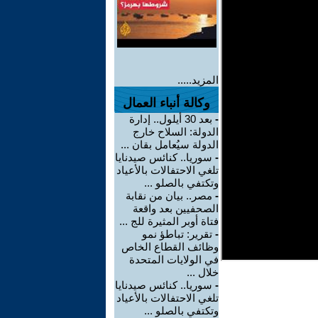
المزيد.....
وكالة أنباء العمال
-
بعد 30 أيلول.. إدارة
الدولة: السلاح خارج
الدولة سيُعامل بقان ...
-
سوريا.. كنائس صيدنايا
تلغي الاحتفالات بالأعياد
وتكتفي بالصلو ...
-
مصر.. بيان من نقابة
الصحفيين بعد واقعة
فتاة أوبر المثيرة للج ...
-
تقرير: تباطؤ نمو
وظائف القطاع الخاص
في الولايات المتحدة
خلال ...
-
سوريا.. كنائس صيدنايا
تلغي الاحتفالات بالأعياد
وتكتفي بالصلو ...