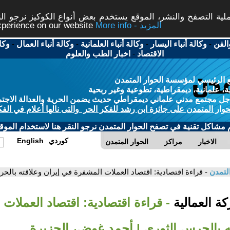
ة التصفح والنشر، الموقع يستخدم بعض أنواع الكوكيز نرجو النق
More info - المزيد
experience on our website
الفن
-
وكالة أنباء اليسار
-
وكالة أنباء العلمانية
-
وكالة أنباء العمال
-
وكا
الاقتصاد
-
اخبار الطب والعلوم
 الرئيسي لمؤسسة الحوار المتمدن
، علمانية، ديمقراطية، تطوعية وغير ربحية
ل مجتمع مدني علماني ديمقراطي حديث يضمن الحرية والعدالة الاجتم
حوار المتمدن على جائزة ابن رشد للفكر الحر والتى نالها أعلام في الفك
م مشاكل تقنية في تصفح الحوار المتمدن نرجو النقر هنا لاستخدام الموقع
كوردي
English
الاخبار
مراكز
الحوار المتمدن
التمدن
- قراءة اقتصادية: اقتصاد العملات المشفرة في إيران وعلاقته بال
ة العمالية
- قراءة اقتصادية: اقتصاد العملات
ته بالحرس الثوري | أحمد غوض، الجزيرة