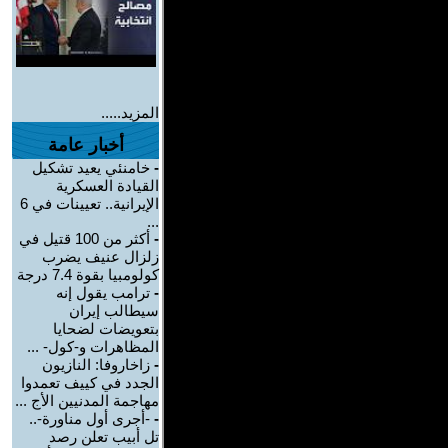
المزيد.....
أخبار عامة
-
خامنئي يعيد تشكيل
القيادة العسكرية
الإيرانية.. تعيينات في 6
...
-
أكثر من 100 قتيل في
زلزال عنيف يضرب
كولومبيا بقوة 7.4 درجة
-
ترامب يقول إنه
سيطالب إيران
بتعويضات لضحايا
المظاهرات و-كول- ...
-
زاخاروفا: النازيون
الجدد في كييف تعمدوا
مهاجمة المدنيين الأج ...
-
-أجرى أول مناورة-..
تل أبيب تعلن رصد