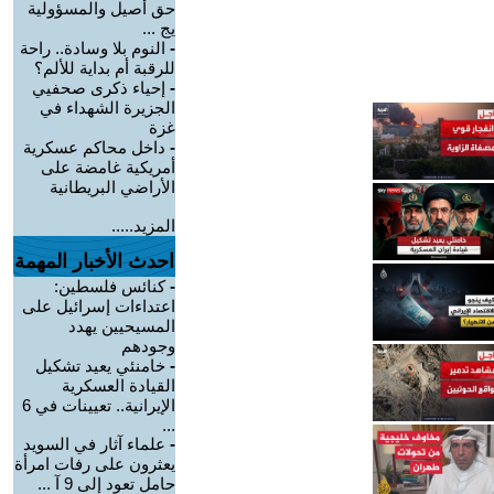
حق أصيل والمسؤولية
يج ...
-
النوم بلا وسادة.. راحة
للرقبة أم بداية للألم؟
-
إحياء ذكرى صحفيي
الجزيرة الشهداء في
غزة
-
داخل محاكم عسكرية
أمريكية غامضة على
الأراضي البريطانية
المزيد.....
احدث الأخبار المهمة
-
كنائس فلسطين:
اعتداءات إسرائيل على
المسيحيين يهدد
وجودهم
-
خامنئي يعيد تشكيل
القيادة العسكرية
الإيرانية.. تعيينات في 6
...
-
علماء آثار في السويد
يعثرون على رفات امرأة
حامل تعود إلى 9 آ ...