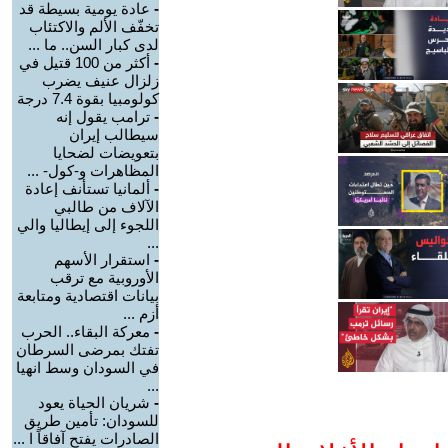
-
عادة يومية بسيطة قد
تخفّف الألم والاكتئاب
لدى كبار السن.. ما ...
-
أكثر من 100 قتيل في
زلزال عنيف يضرب
كولومبيا بقوة 7.4 درجة
-
ترامب يقول إنه
سيطالب إيران
بتعويضات لضحايا
المظاهرات و-كول- ...
-
ألمانيا تستأنف إعادة
الآلاف من طالبي
اللجوء إلى إيطاليا والي
...
-
استقرار الأسهم
الأوروبية مع ترقب
بيانات اقتصادية ومتابعة
أزم ...
-
معركة البقاء.. الحرب
تفتك بمرضى السرطان
في السودان وسط انهيا
...
-
شريان الحياة يعود
للسودان: تأمين طريق
الصادرات يفتح آفاقاً ا ...