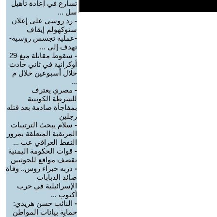
تسارع في إعادة تأهيل
سل ...
-
رد روسي على إعلان
ستوكهولم إيقاف
-عملية تجسس روسية-
تهدف إلى ...
-
سقوط مقاتلة ميغ-29
أوكرانية في ثاني حادث
خلال أسبوعين خلال م
...
-
مصري يعترف
للشرطة الكويتية
بمفاجأة صادمة بعد قتله
رجلين
-
سلام يبحث الترتيبات
المرتقبة المتعلقة بمرور
النفط العراقي عب ...
-
قوات الحكومة اليمنية
تقصف مواقع للحوثيين
-
دربه خبراء روس.. وفاة
صائد الدبابات
الإسرائيلية في حرب
أكتوب ...
-
النائب حسن هريدي:
حماية بيانات المواطن