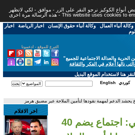
 أنواع الكوكيز نرجو النقر على الزر - موافق - لكي لاتظهر
This website uses cookies to ensure you ge
وكالة أنباء العمال
-
وكالة أنباء حقوق الإنسان
-
اخبار الرياضة
-
اخبار
لوم
التبرع للموقع - ادعمونا
حرية والعدالة الاجتماعية للجميع
"
تى نالها أعلام في الفكر والثقافة
قر هنا لاستخدام الموقع البديل
كوردي
English
اخر الافلام
- وزير الدفاع البريطاني: اجتماع يضم 40