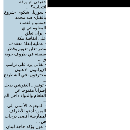
حقيقي أم ورقة
انتخابية؟ ...
-
سوريا.. شكوى -شروع
بالقتل- ضد محمد
حمشو والقضاء
المعلوماتي ي ...
-
إيران تعلق
على اتفاقية مكة
-
عملية إنقاذ معقدة..
مصر تعلن تعويم وقطر
سفينة في ظروف جوية
ق ...
-
بقائي يرد على ترامب:
الإيرانيون -لاعبون
محترفون- في الشطرنج
...
-
تونس.. الغنوشي يدخل
إضرابا مفتوحا عن
الطعام والدواء داخل الم
...
-
‏المبعوث الأممي إلى
اليمن: أدعو الأطراف
لممارسة أقصى درجات
ض ...
-
عون يؤكد حاجة لبنان