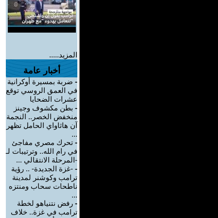
المزيد.....
أخبار عامة
-
ضربة بمسيرة أوكرانية
في العمق الروسي توقع
عشرات الضحايا
-
بطن مكشوف وجينز
منخفض الخصر.. النجمة
آن هاثاواي الحامل تظهر
...
-
تحرك مصري مفاجئ
في رام الله.. وترتيبات لـ
-المرحلة الانتقالي ...
-
-غزة الجديدة- .. رؤية
ترامب وكوشنر لمدينة
ناطحات سحاب ومنتزه
...
-
رفض نتنياهو لخطة
ترامب في غزة.. خلاف