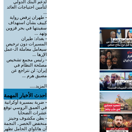
لدعم البنك الدولي
لتأمين احتياجات العائد
...
-
طهران ترفض رواية
كييف بشأن استهداف
سفينتها في بحر قزوين
وتهد ...
-
بغداد: طيران
المسيرات دون ترخيص
سيعامل معاملة الـ-عمل
الإرها ...
-
رئيس مجمع تشخيص
مصلحة النظام في
إيران: لن نتراجع عن
مضيق هرم ...
المزيد.....
احدث الأخبار المهمة
-
ضربة بمسيرة أوكرانية
في العمق الروسي توقع
عشرات الضحايا
-
بطن مكشوف وجينز
منخفض الخصر.. النجمة
آن هاثاواي الحامل تظهر