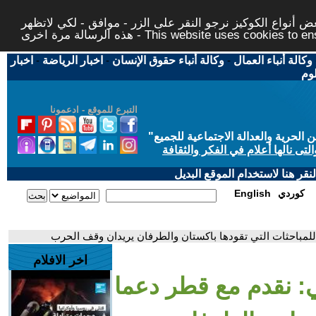
 أنواع الكوكيز نرجو النقر على الزر - موافق - لكي لاتظهر
This website uses cookies to ensure you ge
وكالة أنباء العمال
-
وكالة أنباء حقوق الإنسان
-
اخبار الرياضة
-
اخبار
لوم
التبرع للموقع - ادعمونا
حرية والعدالة الاجتماعية للجميع
"
تى نالها أعلام في الفكر والثقافة
قر هنا لاستخدام الموقع البديل
كوردي
English
 للمباحثات التي تقودها باكستان والطرفان يريدان وقف الحرب
اخر الافلام
ي: نقدم مع قطر دعما