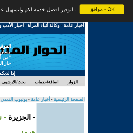
موافق - OK
لتوفير افضل خدمة لكم ولتسهيل عملي
أخبار عامة
-
وكالة أنباء المرأة
-
اخبار الأدب و
الموقع
يسارية
"من أج
حاز ال
إذا لديك
الزوار
اضافة/خدمات
بحث/الارشيف
الصفحة الرئيسية
-
أخبار عامة
-
يوتيوب التمدن
- الجزيرة
- 
هرمز