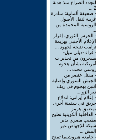
لتجدد الصراع منذ هدنة
2 ...
-
صحيفة ألمانية: مبادرة
غربية لنقل الأصول
الروسية المجمدة من -
...
-
الحرس الثوري: إقرار
الإعلام الأجنبي بهزيمة
ترامب نتيجة لجهود ...
-
قراء -ديلي ميل-
يسخرون من تحذيرات
أمريكية بشأن هجوم
روسي محت ...
-
مقتل عنصر من
الجيش السوري وإصابة
اثنين بهجوم في ريف
دير الزو ...
-
إعلام إيراني: اندلاع
حريق في سفينة أخرى
بمضيق هرمز
-
الداخلية الكويتية تطيح
بطبيب مصري يدير
شبكة للإجهاض غير
المش ...
-
جامعة هيروشيما تمنح