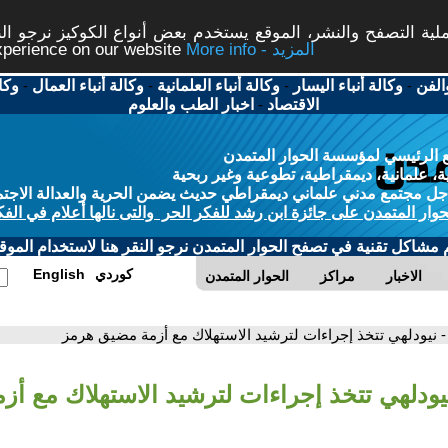
ة التصفح والنشر، الموقع يستخدم بعض أنواع الكوكيز نرجو النق
More info - المزيد
experience on our website
الفن
-
وكالة أنباء اليسار
-
وكالة أنباء العلمانية
-
وكالة أنباء العمال
-
وكا
الاقتصاد
-
اخبار الطب والعلوم
 الرئيسي لمؤسسة الحوار المتمدن
، علمانية، ديمقراطية، تطوعية وغير ربحية
ل مجتمع مدني علماني ديمقراطي حديث يضمن الحرية والعدالة الاجتم
حوار المتمدن على جائزة ابن رشد للفكر الحر والتى نالها أعلام في الفك
م مشاكل تقنية في تصفح الحوار المتمدن نرجو النقر هنا لاستخدام الموقع
كوردي
English
الاخبار
مراكز
الحوار المتمدن
- نيودلهي تتخذ إجراءات لترشيد الاستهلاك مع أزمة مضيق هرمز
نيودلهي تتخذ إجراءات لترشيد الاستهلاك مع أ