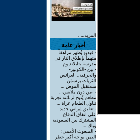
المزيد.....
أخبار عامة
-
فيديو يُظهر مراهقاً
متهماً بإطلاق النار في
مدرسة بتايلاند وم ...
-
بين -الكوتور-
والحرفية.. العرائس
الثريات يرسمْن
مستقبل الموض ...
-
-من دون ملابس-..
مطعم يُتيح لزبائنه تجربة
تناول الطعام عراة ...
-
تعليق إيراني جديد
على اتفاق الدفاع
المشترك بين السعودية
وباك ...
-
المبعوث الأممي:
اليمن يواجه أكبر خطر