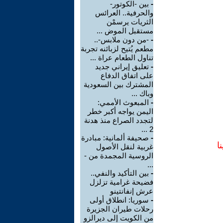
-
بين -الكوتور-
والحرفية.. العرائس
الثريات يرسمْن
مستقبل الموض ...
-
-من دون ملابس-..
مطعم يُتيح لزبائنه تجربة
تناول الطعام عراة ...
-
تعليق إيراني جديد
على اتفاق الدفاع
المشترك بين السعودية
وباك ...
-
المبعوث الأممي:
اليمن يواجه أكبر خطر
لتجدد الصراع منذ هدنة
2 ...
-
صحيفة ألمانية: مبادرة
ا
غربية لنقل الأصول
الروسية المجمدة من -
...
-
بين التأكيد والنفي..
فضيحة غرامية تزلزل
عرش إنفانتينو
-
سوريا: انطلاق أولى
رحلات طيران الجزيرة
من الكويت إلى ديرالزو