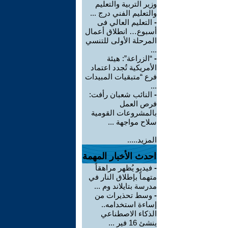
وزير التربية والتعليم
والتعليم الفني درج ...
-
التعليم العالي فى
أسبوع… انطلاق أعمال
المرحلة الأولى للتنسي
...
-
“الزراعة”: هيئة
الأمريكية تُجدد اعتماد
فرع “متبقيات المبيدات
...
-
النائب شعبان رأفت:
فرص العمل
بالمشروعات القومية
سلاح مواجهة ...
المزيد.....
احدث الأخبار المهمة
-
فيديو يُظهر مراهقاً
متهماً بإطلاق النار في
مدرسة بتايلاند وم ...
-
وسط تحذيرات من
إساءة استخدامه..
الذكاء الاصطناعي
ينشئ 16 فير ...