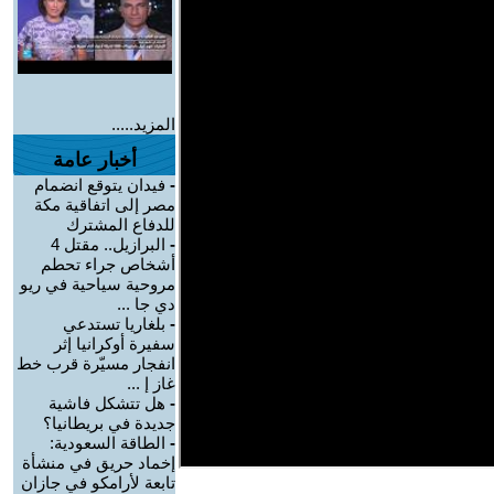
المزيد.....
أخبار عامة
-
فيدان يتوقع انضمام
مصر إلى اتفاقية مكة
للدفاع المشترك
-
البرازيل.. مقتل 4
أشخاص جراء تحطم
مروحية سياحية في ريو
دي جا ...
-
بلغاريا تستدعي
سفيرة أوكرانيا إثر
انفجار مسيّرة قرب خط
غاز إ ...
-
هل تتشكل فاشية
جديدة في بريطانيا؟
-
الطاقة السعودية:
إخماد حريق في منشأة
تابعة لأرامكو في جازان