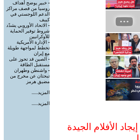
-
خبير يوضح أهداف
روسيا من قصف مراكز
الدعم اللوجستي في
كييف
-
الاتحاد الأوروبي يشدّد
شروط توفير الحماية
للأوكرانيين
-
الإدارة الأمريكية
تخطط لمواجهة طويلة
مع إيران
-
الصين قد تحوز على
مستقبل الطاقة
-
واشنطن وطهران
تبحثان عن مخرج من
مضيق هرمز
المزيد.....
المزيد.....
جاد الأفلام الجيدة
ا