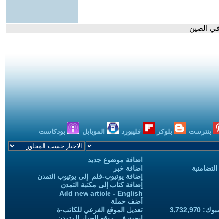
 في الصين
بنترست
بلوكر
فليبورد
الموبايل
بودكاست
اضافة موضوع جديد
التضامنية
اضافة خبر
إضافة يوتيوب-فلم إلى يوتيوب التمدن
إضافة كتاب إلى مكتبة التمدن
Add new article - English
أضف حملة
3,732,97
تعديل الموقع الفرعي للكاتب-ة
ابحث في موقع الحوار المتمدن