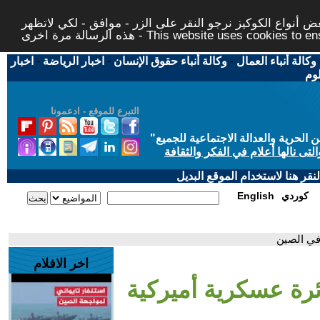
 أنواع الكوكيز نرجو النقر على الزر - موافق - لكي لاتظهر
This website uses cookies to ensure you ge
وكالة أنباء العمال
-
وكالة أنباء حقوق الإنسان
-
اخبار الرياضة
-
اخبار
لوم
التبرع للموقع - ادعمونا
حرية والعدالة الاجتماعية للجميع
"
تى نالها أعلام في الفكر والثقافة
قر هنا لاستخدام الموقع البديل
كوردي
English
 في الصين
اخر الافلام
ئرة عسكرية أميركية