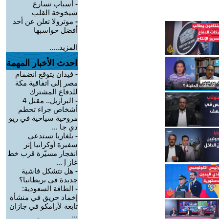
-
أسباب تسارع
شيخوخة القلب
-
موترولا تعلن عن أحد
أفضل حواسبها
المزيد.....
احدث الأخبار المهمة
-
فيدان يتوقع انضمام
مصر إلى اتفاقية مكة
للدفاع المشترك
-
البرازيل.. مقتل 4
أشخاص جراء تحطم
مروحية سياحية في ريو
دي جا ...
-
بلغاريا تستدعي
سفيرة أوكرانيا إثر
انفجار مسيّرة قرب خط
غاز إ ...
-
هل تتشكل فاشية
جديدة في بريطانيا؟
-
الطاقة السعودية:
إخماد حريق في منشأة
تابعة لأرامكو في جازان
...