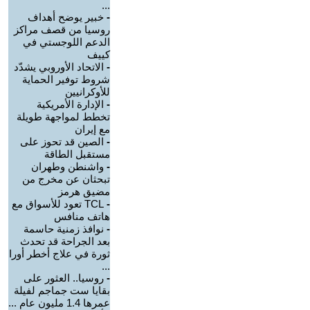
...
-
خبير يوضح أهداف
روسيا من قصف مراكز
الدعم اللوجستي في
كييف
-
الاتحاد الأوروبي يشدّد
شروط توفير الحماية
للأوكرانيين
-
الإدارة الأمريكية
تخطط لمواجهة طويلة
مع إيران
-
الصين قد تحوز على
مستقبل الطاقة
-
واشنطن وطهران
تبحثان عن مخرج من
مضيق هرمز
-
TCL تعود للأسواق مع
هاتف منافس
-
نوافذ زمنية حاسمة
بعد الجراحة قد تحدث
ثورة في علاج أخطر أورا
...
-
روسيا.. العثور على
بقايا ست جماجم لفيلة
عمرها 1.4 مليون عام ...