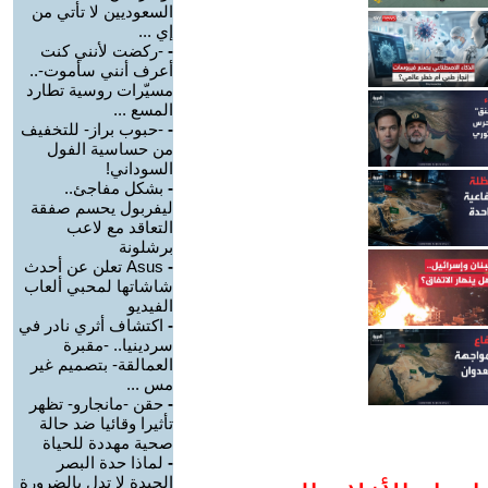
السعوديين لا تأتي من
إي ...
-
-ركضت لأنني كنت
أعرف أنني سأموت-..
مسيّرات روسية تطارد
المسع ...
-
-حبوب براز- للتخفيف
من حساسية الفول
السوداني!
-
بشكل مفاجئ..
ليفربول يحسم صفقة
التعاقد مع لاعب
برشلونة
-
Asus تعلن عن أحدث
شاشاتها لمحبي ألعاب
الفيديو
-
اكتشاف أثري نادر في
سردينيا.. -مقبرة
العمالقة- بتصميم غير
مس ...
-
حقن -مانجارو- تظهر
تأثيرا وقائيا ضد حالة
صحية مهددة للحياة
-
لماذا حدة البصر
الجيدة لا تدل بالضرورة