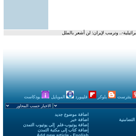
ئيلية-.. وترمب لإيران: لن أشعر بالملل
بنترست
بلوكر
فليبورد
الموبايل
بودكاست
اضافة موضوع جديد
التضامنية
اضافة خبر
إضافة يوتيوب-فلم إلى يوتيوب التمدن
إضافة كتاب إلى مكتبة التمدن
Add new article - English