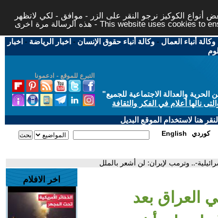
 أنواع الكوكيز نرجو النقر على الزر - موافق - لكي لاتظهر
This website uses cookies to ensure you ge
وكالة أنباء العمال
-
وكالة أنباء حقوق الإنسان
-
اخبار الرياضة
-
اخبار
لوم
التبرع للموقع - ادعمونا
حرية والعدالة الاجتماعية للجميع
"
تى نالها أعلام في الفكر والثقافة
قر هنا لاستخدام الموقع البديل
كوردي
English
ئيلية-.. وترمب لإيران: لن أشعر بالملل
اخر الافلام
 العراق بعد