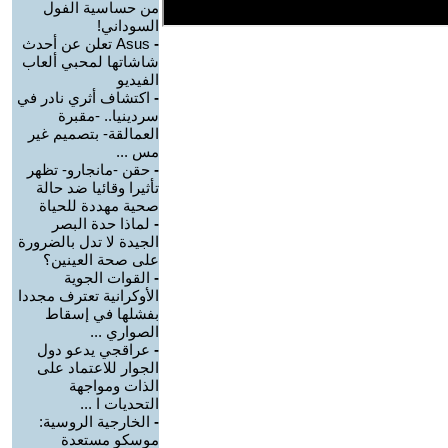
من حساسية الفول
السوداني!
-
Asus تعلن عن أحدث
شاشاتها لمحبي ألعاب
الفيديو
-
اكتشاف أثري نادر في
سردينيا.. -مقبرة
العمالقة- بتصميم غير
مس ...
-
حقن -مانجارو- تظهر
تأثيرا وقائيا ضد حالة
صحية مهددة للحياة
-
لماذا حدة البصر
الجيدة لا تدل بالضرورة
على صحة العينين؟
-
القوات الجوية
الأوكرانية تعترف مجددا
بفشلها في إسقاط
الصواري ...
-
عراقجي يدعو دول
الجوار للاعتماد على
الذات ومواجهة
التحديات ا ...
-
الخارجية الروسية:
موسكو مستعدة