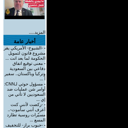
المزيد.....
أخبار عامة
-
-الشيوخ- الأمريكي يقر
مشروع قانون لتمويل
الحكومة لما بعد انت ...
-
معنى توقيع اتفاق
دفاعي بين السعودية
وتركيا وباكستان.. سفير
أ ...
-
مسؤول حوثي لـCNN:
أوامر شن عمليات ضد
السعوديين لا تأتي من
إي ...
-
-ركضت لأنني كنت
أعرف أنني سأموت-..
مسيّرات روسية تطارد
المسع ...
-
-حبوب براز- للتخفيف