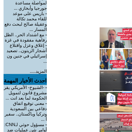
لمواصلة مساعدة
جورجيا وأبخازي ...
-
باريس على موعد
للقاء محمد تكالة
وعقيلة صالح لبحث دفع
المسار ...
-
مع اشتداد الحر.. الظل
رفاهية مفقودة في غزة
-
إغلاق وعزل واقتلاع
أشجار الزيتون.. تصعيد
إسرائيلي في جنين ون
...
المزيد.....
احدث الأخبار المهمة
-
-الشيوخ- الأمريكي يقر
مشروع قانون لتمويل
الحكومة لما بعد انت ...
-
معنى توقيع اتفاق
دفاعي بين السعودية
وتركيا وباكستان.. سفير
أ ...
-
مسؤول حوثي لـCNN:
أوامر شن عمليات ضد