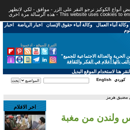
 أنواع الكوكيز نرجو النقر على الزر - موافق - لكي لاتظهر
This website uses cookies to ensure you ge
وكالة أنباء العمال
-
وكالة أنباء حقوق الإنسان
-
اخبار الرياضة
-
اخبار
لوم
التبرع للموقع - ادعمونا
حرية والعدالة الاجتماعية للجميع
"
تى نالها أعلام في الفكر والثقافة
قر هنا لاستخدام الموقع البديل
كوردي
English
ن مضيق هرمز
اخر الافلام
س ولندن من مغبة