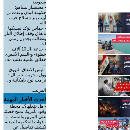
سعودية
-
مستشار نتنياهو:
حكومة لبنان وعدت تل
أبيب بنزع سلاح حزب
الله ...
-
حماس تؤكد تمسكها
باتفاق وقف إطلاق النار
وتطالب بجدول زمني
لت ...
-
خدعة -الـ 10 آلاف
خطوة- و-السم الأبيض-..
حقائق علمية تقلب مف
...
-
ليس الاتفاق النووي..-
وول ستريت جورنال-:
ترامب لوح بإمكانية و ...
المزيد.....
احدث الأخبار المهمة
-
هل تفعلها؟.. محطة
وقود بأمريكا تمنح خصمًا
على البنزين والمنت ...
-
قوات الحكومة اليمنية
تكشف تفاصيل عن