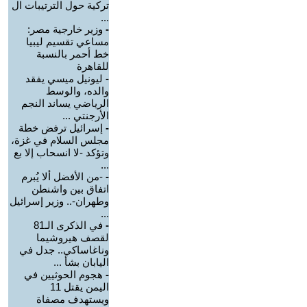
تركية حول الترتيبات ال
...
-
وزير خارجية مصر:
مساعي تقسيم ليبيا
خط أحمر بالنسبة
للقاهرة
-
ليونيل ميسي يفقد
والده، والوسط
الرياضي يساند النجم
الأرجنتي ...
-
إسرائيل ترفض خطة
مجلس السلام في غزة،
وتؤكد -لا انسحاب إلا بع
...
-
-من الأفضل ألا يُبرم
اتفاق بين واشنطن
وطهران-.. وزير إسرائيل
...
-
في الذكرى الـ81
لقصف هيروشيما
وناغاساكي.. جدل في
اليابان بشأ ...
-
هجوم الحوثيين في
اليمن يقتل 11
ويستهدف مصفاة