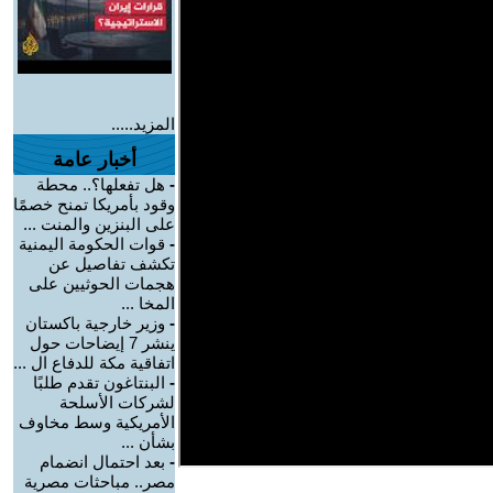
المزيد.....
أخبار عامة
-
هل تفعلها؟.. محطة
وقود بأمريكا تمنح خصمًا
على البنزين والمنت ...
-
قوات الحكومة اليمنية
تكشف تفاصيل عن
هجمات الحوثيين على
المخا ...
-
وزير خارجية باكستان
ينشر 7 إيضاحات حول
اتفاقية مكة للدفاع ال ...
-
البنتاغون تقدم طلبًا
لشركات الأسلحة
الأمريكية وسط مخاوف
بشأن ...
-
بعد احتمال انضمام
مصر.. مباحثات مصرية