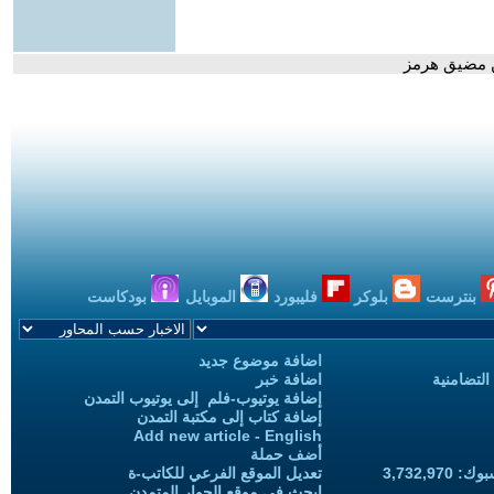
ن مضيق هرمز
بنترست
بلوكر
فليبورد
الموبايل
بودكاست
اضافة موضوع جديد
التضامنية
اضافة خبر
إضافة يوتيوب-فلم إلى يوتيوب التمدن
إضافة كتاب إلى مكتبة التمدن
Add new article - English
أضف حملة
3,732,97
تعديل الموقع الفرعي للكاتب-ة
ابحث في موقع الحوار المتمدن