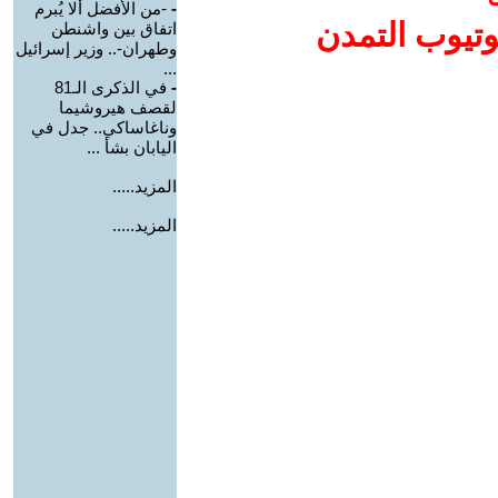
-
-من الأفضل ألا يُبرم
وتيوب التمدن
اتفاق بين واشنطن
وطهران-.. وزير إسرائيل
...
-
في الذكرى الـ81
لقصف هيروشيما
وناغاساكي.. جدل في
اليابان بشأ ...
المزيد.....
المزيد.....