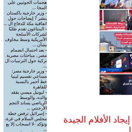
هجمات الحوثيين على
المخا ...
-
وزير خارجية باكستان
ينشر 7 إيضاحات حول
اتفاقية مكة للدفاع ال ...
-
البنتاغون تقدم طلبًا
لشركات الأسلحة
الأمريكية وسط مخاوف
بشأن ...
-
بعد احتمال انضمام
مصر.. مباحثات مصرية
تركية حول الترتيبات ال
...
-
وزير خارجية مصر:
مساعي تقسيم ليبيا
خط أحمر بالنسبة
للقاهرة
-
ليونيل ميسي يفقد
والده، والوسط
الرياضي يساند النجم
الأرجنتي ...
-
إسرائيل ترفض خطة
جاد الأفلام الجيدة
مجلس السلام في غزة،
وتؤكد -لا انسحاب إلا بع
ا
...