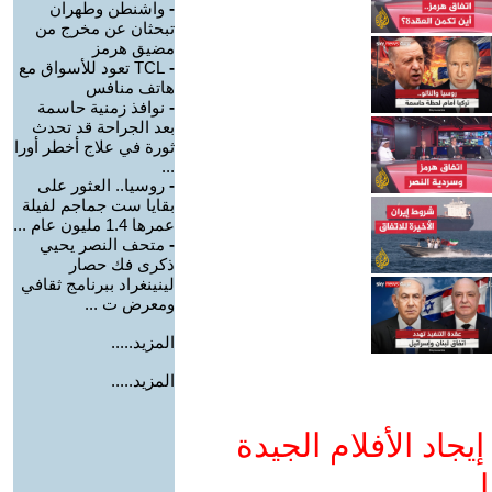
-
واشنطن وطهران
تبحثان عن مخرج من
مضيق هرمز
-
TCL تعود للأسواق مع
هاتف منافس
-
نوافذ زمنية حاسمة
بعد الجراحة قد تحدث
ثورة في علاج أخطر أورا
...
-
روسيا.. العثور على
بقايا ست جماجم لفيلة
عمرها 1.4 مليون عام ...
-
متحف النصر يحيي
ذكرى فك حصار
لينينغراد ببرنامج ثقافي
ومعرض ت ...
المزيد.....
المزيد.....
جاد الأفلام الجيدة
ا