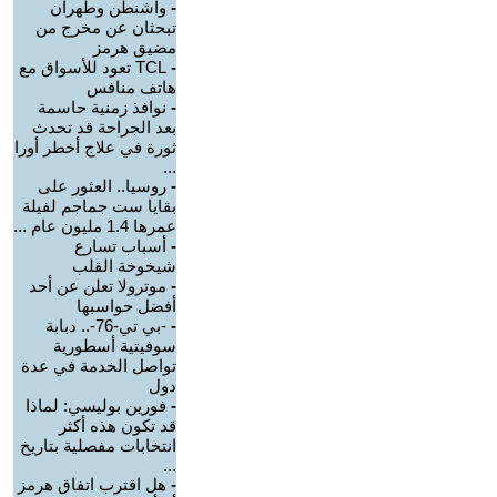
-
واشنطن وطهران
تبحثان عن مخرج من
مضيق هرمز
-
TCL تعود للأسواق مع
هاتف منافس
-
نوافذ زمنية حاسمة
بعد الجراحة قد تحدث
ثورة في علاج أخطر أورا
...
-
روسيا.. العثور على
بقايا ست جماجم لفيلة
عمرها 1.4 مليون عام ...
-
أسباب تسارع
شيخوخة القلب
-
موترولا تعلن عن أحد
أفضل حواسبها
-
-بي تي-76-.. دبابة
سوفيتية أسطورية
تواصل الخدمة في عدة
دول
-
فورين بوليسي: لماذا
قد تكون هذه أكثر
انتخابات مفصلية بتاريخ
...
-
هل اقترب اتفاق هرمز