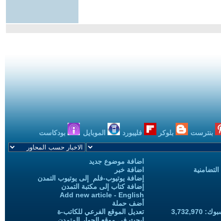
بنترست
بلوكر
فليبورد
الموبايل
بودكاست
اضافة موضوع جديد
التضامنية
اضافة خبر
إضافة يوتيوب-فلم إلى يوتيوب التمدن
إضافة كتاب إلى مكتبة التمدن
Add new article - English
أضف حملة
3,732,97
تعديل الموقع الفرعي للكاتب-ة
ابحث في موقع الحوار المتمدن