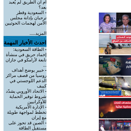
أم أن الطريق لم يُعبد
بعد؟
-
السعودية وقطر
ترحبان بإدانة مجلس
الأمن لهجمات الحوثيين
المزيد.....
احدث الأخبار المهمة
-
الطاقة السعودية:
إخماد حريق في منشأة
تابعة لأرامكو في جازان
...
-
خبير يوضح أهداف
روسيا من قصف مراكز
الدعم اللوجستي في
كييف
-
الاتحاد الأوروبي يشدّد
شروط توفير الحماية
للأوكرانيين
-
الإدارة الأمريكية
تخطط لمواجهة طويلة
مع إيران
-
الصين قد تحوز على
مستقبل الطاقة