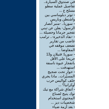
في صندوق السيارة..
تفاصيل عملية سطو
مسلح ع ...
-
توتر دبلوماسي بين
واشنطن وباريس
-
سوريا.. -منبر أنصار
الرسول- يعلن عن تبني
تفجير جرمانا وحصيلة ...
-
-نفاد الذخيرة-.. ترامب
غاضب من تقارير
تضعف موقفه في
المفاوضا ...
-
سوريا: قتيلان و13
جريحا على الأقل
بانفجار عبوة ناسفة
استهدفت ...
-
حوار تحت ضجيج
المسيّرات.. ماذا يجري
خلف كواليس حرب
أوكرانيا؟ ...
-
اتفاق شراكة مع تيك
توك يتيح لصناع
المحتوى استخدام
شخصيات ديز ...
-
بعد أزمة ضياء