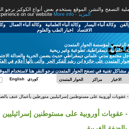
ة التصفح والنشر، الموقع يستخدم بعض أنواع الكوكيز نرجو النق
More info - المزيد
experience on our website
الفن
-
وكالة أنباء اليسار
-
وكالة أنباء العلمانية
-
وكالة أنباء العمال
-
وكا
الاقتصاد
-
اخبار الطب والعلوم
 الرئيسي لمؤسسة الحوار المتمدن
، علمانية، ديمقراطية، تطوعية وغير ربحية
ل مجتمع مدني علماني ديمقراطي حديث يضمن الحرية والعدالة الاجتم
حوار المتمدن على جائزة ابن رشد للفكر الحر والتى نالها أعلام في الفك
م مشاكل تقنية في تصفح الحوار المتمدن نرجو النقر هنا لاستخدام الموقع
كوردي
English
الاخبار
مراكز
الحوار المتمدن
- عقوبات أوروبية على مستوطنين إسرائيليين متورطين بأعمال عنف بالضفة
- عقوبات أوروبية على مستوطنين إسرائيليين 
الضفة الغربية