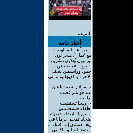
المزيد.....
أخبار عامة
-
بعيداً عن المفاوضات
مع عُمان.. مشرعون
إيرانيون يُعِدّون مشرو ...
-
بيروت تتحدث عن
جمود وواشنطن تصف
الأجواء بـ-الإيجابية-.. إلى
...
-
إسرائيل تصعد بلبنان..
نتنياهو يثير غضب
ترامب
-
روسيا تستضيف
أطفالا فلسطينيين
-
سوريا.. ارتفاع حصيلة
ضحايا تفجير جرمانا في
ريف دمشق إلى قتيل ...
-
وضعوا سائق تاكسي