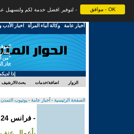
موافق - OK
لتوفير افضل خدمة لكم ولتسهيل عملي
أخبار عامة
-
وكالة أنباء المرأة
-
اخبار الأدب و
الموقع
يسارية
"من أج
حاز ال
إذا لديك
الزوار
اضافة/خدمات
بحث/الارشيف
الصفحة الرئيسية
-
أخبار عامة
-
يوتيوب التمدن
- فرانس 24
بأعمال عنف ب