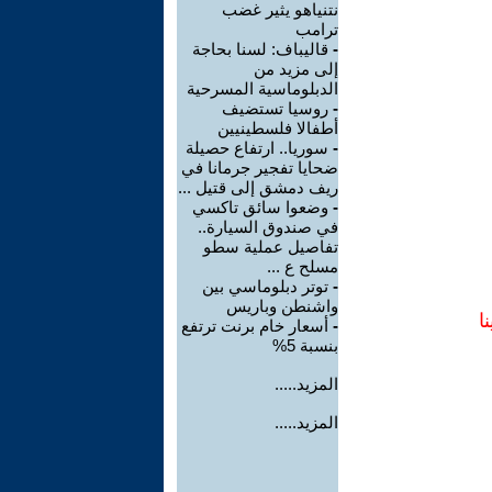
نتنياهو يثير غضب
ترامب
-
قاليباف: لسنا بحاجة
إلى مزيد من
الدبلوماسية المسرحية
-
روسيا تستضيف
أطفالا فلسطينيين
-
سوريا.. ارتفاع حصيلة
ضحايا تفجير جرمانا في
ريف دمشق إلى قتيل ...
-
وضعوا سائق تاكسي
في صندوق السيارة..
تفاصيل عملية سطو
مسلح ع ...
-
توتر دبلوماسي بين
واشنطن وباريس
ا
-
أسعار خام برنت ترتفع
بنسبة 5%
المزيد.....
المزيد.....