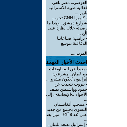
العوضي.. مصر تلغي
فعالية طبية للأسترالية
باربر ...
-
كاميرا CNN تجوب
شوارع دمشق.. وهذا ما
رصدته خلال نظرة على
الح ...
-
ترامب: صناعاتنا
الدفاعية تتوسع
المزيد.....
احدث الأخبار المهمة
-
بعيداً عن المفاوضات
مع عُمان.. مشرعون
إيرانيون يُعِدّون مشرو ...
-
بيروت تتحدث عن
جمود وواشنطن تصف
الأجواء بـ-الإيجابية-.. إلى
...
-
منتخب أفغانستان
النسوي يجتمع من جديد
على بُعد 8 آلاف ميل بعد
...
-
إسرائيل تصعد بلبنان..