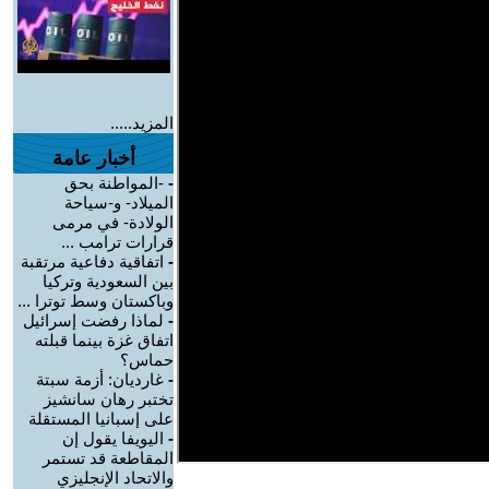
المزيد.....
أخبار عامة
-
-المواطنة بحق
الميلاد- و-سياحة
الولادة- في مرمى
قرارات ترامب ...
-
اتفاقية دفاعية مرتقبة
بين السعودية وتركيا
وباكستان وسط توترا ...
-
لماذا رفضت إسرائيل
اتفاق غزة بينما قبلته
حماس؟
-
غارديان: أزمة سبتة
تختبر رهان سانشيز
على إسبانيا المستقلة
-
اليويفا يقول إن
المقاطعة قد تستمر
والاتحاد الإنجليزي