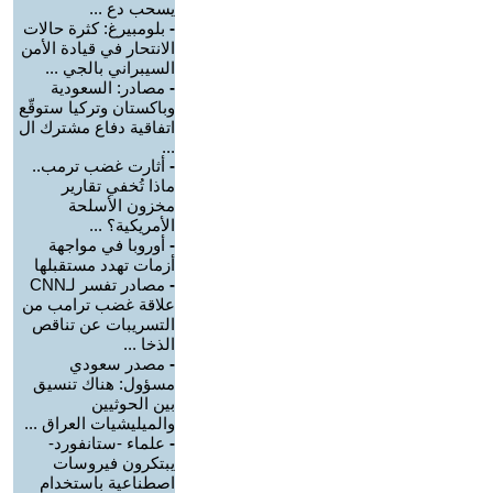
يسحب دع ...
-
بلومبيرغ: كثرة حالات
الانتحار في قيادة الأمن
السيبراني بالجي ...
-
مصادر: السعودية
وباكستان وتركيا ستوقّع
اتفاقية دفاع مشترك ال
...
-
أثارت غضب ترمب..
ماذا تُخفي تقارير
مخزون الأسلحة
الأمريكية؟ ...
-
أوروبا في مواجهة
أزمات تهدد مستقبلها
-
مصادر تفسر لـCNN
علاقة غضب ترامب من
التسريبات عن تناقص
الذخا ...
-
مصدر سعودي
مسؤول: هناك تنسيق
بين الحوثيين
والميليشيات العراق ...
-
علماء -ستانفورد-
يبتكرون فيروسات
اصطناعية باستخدام