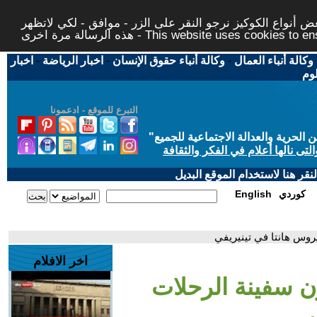
 أنواع الكوكيز نرجو النقر على الزر - موافق - لكي لاتظهر
This website uses cookies to ensure you ge
وكالة أنباء العمال
-
وكالة أنباء حقوق الإنسان
-
اخبار الرياضة
-
اخبار
لوم
التبرع للموقع - ادعمونا
حرية والعدالة الاجتماعية للجميع
"
تى نالها أعلام في الفكر والثقافة
قر هنا لاستخدام الموقع البديل
كوردي
English
روس هانتا في تينيريفي
اخر الافلام
ون سفينة الرحلات