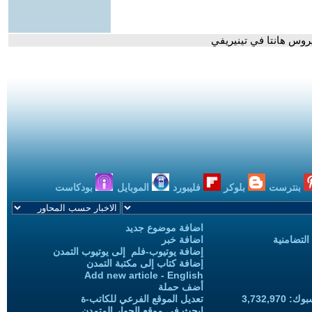
روس هانتا في تينيريفي
بنترست
بلوكر
فليبورد
الموبايل
بودكاست
اضافة موضوع جديد
التضامنية
اضافة خبر
إضافة يوتيوب-فلم إلى يوتيوب التمدن
إضافة كتاب إلى مكتبة التمدن
Add new article - English
أضف حملة
3,732,97
تعديل الموقع الفرعي للكاتب-ة
ابحث في موقع الحوار المتمدن