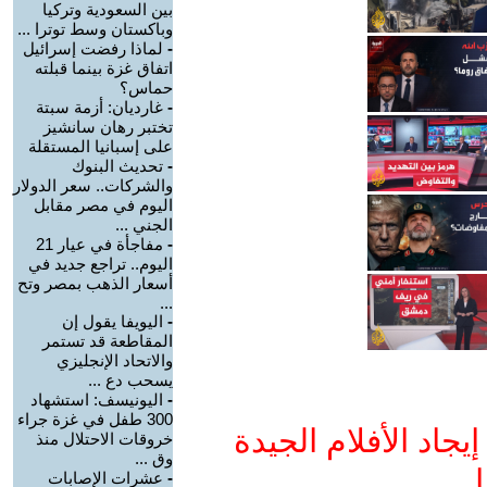
بين السعودية وتركيا
وباكستان وسط توترا ...
-
لماذا رفضت إسرائيل
اتفاق غزة بينما قبلته
حماس؟
-
غارديان: أزمة سبتة
تختبر رهان سانشيز
على إسبانيا المستقلة
-
تحديث البنوك
والشركات.. سعر الدولار
اليوم في مصر مقابل
الجني ...
-
مفاجأة في عيار 21
اليوم.. تراجع جديد في
أسعار الذهب بمصر وتح
...
-
اليويفا يقول إن
المقاطعة قد تستمر
والاتحاد الإنجليزي
يسحب دع ...
-
اليونيسف: استشهاد
300 طفل في غزة جراء
جاد الأفلام الجيدة
خروقات الاحتلال منذ
وق ...
ا
-
عشرات الإصابات