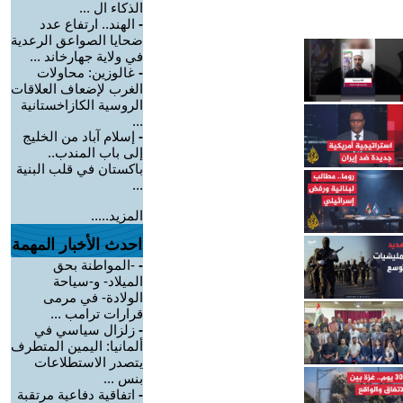
الذكاء ال ...
-
الهند.. ارتفاع عدد
ضحايا الصواعق الرعدية
في ولاية جهارخاند ...
-
غالوزين: محاولات
الغرب لإضعاف العلاقات
الروسية الكازاخستانية
...
-
إسلام آباد من الخليج
إلى باب المندب..
باكستان في قلب البنية
...
المزيد.....
احدث الأخبار المهمة
-
-المواطنة بحق
الميلاد- و-سياحة
الولادة- في مرمى
قرارات ترامب ...
-
زلزال سياسي في
ألمانيا: اليمين المتطرف
يتصدر الاستطلاعات
بنس ...
-
اتفاقية دفاعية مرتقبة