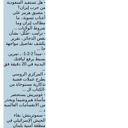
-
هل تستفيد السعودية
من حرب إيران؟
-
مضيق هرمز على
أعتاب تسوية.. ما
مطالب إيران وما
شروط الولايات ...
-
ترامب -ضُلّل- بشأن
نقص الذخائر.. تقرير
يكشف تفاصيل مواجهة
حا ...
-
-مبدأ 2-2-1- ـ تمرين
بسيط يرفع لياقتك
البدنية في 20 دقيقة فق
...
-
المركزي الروسي
يطرح عملات فضية
تذكارية مستوحاة من
-الكتاب ال ...
-
غوتيريش يستحضر
مأساة هيروشيما ويحذر
من الانقسامات العالمية
د ...
-
سموتريتش: بقاء
الجيش الإسرائيلي في
منطقة أمنية بلبنان