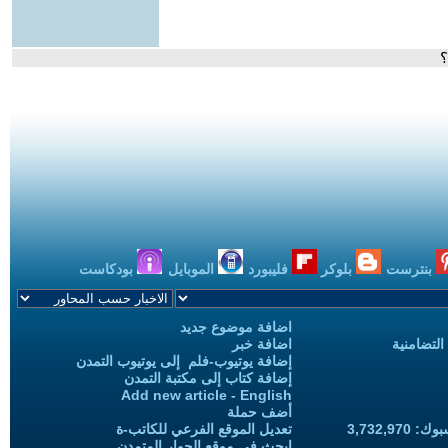
؟
بنترست
بلوكر
فليبورد
الموبايل
بودكاست
اضافة موضوع جديد
التضامنية
اضافة خبر
إضافة يوتيوب-فلم إلى يوتيوب التمدن
إضافة كتاب إلى مكتبة التمدن
Add new article - English
أضف حملة
3,732,97
تعديل الموقع الفرعي للكاتب-ة
ابحث في موقع الحوار المتمدن