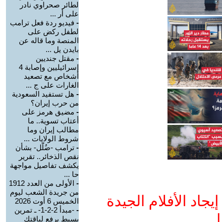
لطائر صحراوي نادر
على أر ...
-
فيديو ردة فعل ترامب
لطفل ركض على
المنصة وما قاله عن
بايدن يل ...
-
مقتل جنديين
إسرائيليين وإصابة 4
أشخاص مع تصعيد
الغارات على ج ...
-
هل تستفيد السعودية
من حرب إيران؟
-
مضيق هرمز على
أعتاب تسوية.. ما
مطالب إيران وما
شروط الولايات ...
-
ترامب -ضُلّل- بشأن
نقص الذخائر.. تقرير
يكشف تفاصيل مواجهة
حا ...
-
الأولى من العدد 1912
من جريدة الشعب ليوم
جاد الأفلام الجيدة
الخميس 6 أوت 2026
-
-مبدأ 2-2-1- ـ تمرين
ا
بسيط يرفع لياقتك