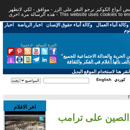
 أنواع الكوكيز نرجو النقر على الزر - موافق - لكي لاتظهر
This website uses cookies to ensure you ge
وكالة أنباء العمال
-
وكالة أنباء حقوق الإنسان
-
اخبار الرياضة
-
اخبار
لوم
التبرع للموقع - ادعمونا
حرية والعدالة الاجتماعية للجميع
"
تى نالها أعلام في الفكر والثقافة
قر هنا لاستخدام الموقع البديل
كوردي
English
؟
اخر الافلام
الصين على ترامب