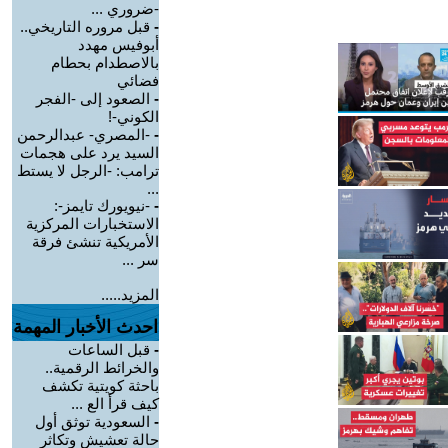
-ضروري ...
-
قبل مروره التاريخي..
أبوفيس مهدد
بالاصطدام بحطام
فضائي
-
الصعود إلى -الفجر
الكوني-!
-
-المصري- عبدالرحمن
السيد يرد على هجمات
ترامب: -الرجل لا يستط
...
-
-نيويورك تايمز-:
الاستخبارات المركزية
الأمريكية تنشئ فرقة
سر ...
المزيد.....
احدث الأخبار المهمة
-
قبل الساعات
والخرائط الرقمية..
باحثة كويتية تكشف
كيف قرأ الع ...
-
السعودية توثق أول
حالة تعشيش وتكاثر