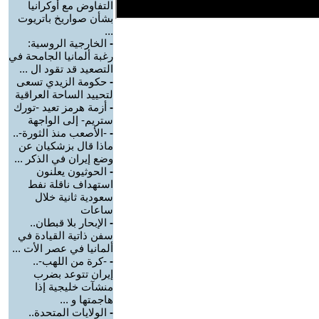
التفاوض مع أوكرانيا
بشأن صواريخ باتريوت
...
-
الخارجية الروسية:
رغبة ألمانيا الجامحة في
التصعيد قد تقود ال ...
-
حكومة الزيدي تسعى
لتحييد الساحة العراقية
-
أزمة هرمز تعيد -تورك
ستريم- إلى الواجهة
-
-الأصعب منذ الثورة-..
ماذا قال بزشكيان عن
وضع إيران في الذكر ...
-
الحوثيون يعلنون
استهداف ناقلة نفط
سعودية ثانية خلال
ساعات
-
الإبحار بلا قبطان..
سفن ذاتية القيادة في
ألمانيا في عصر الأت ...
-
-كرة من اللهب-..
إيران تتوعد بضرب
منشآت خليجية إذا
هاجمتها و ...
-
الولايات المتحدة..