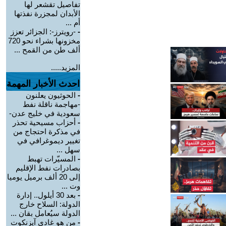
تفاصيل تقشعر لها
الأبدان لمجزرة نفذتها
أم ...
-
-رويترز-: الجزائر تعزز
مخزونها بشراء نحو 720
ألف طن من القمح ...
المزيد.....
احدث الأخبار المهمة
-
الحوثيون يعلنون
-مهاجمة ناقلة نفط
سعودية في خليج عدن-
-
أحزاب مسيحية تحذر
في مذكرة احتجاج من
تغيير ديموغرافي في
سهل ...
-
المسيّرات تهبط
بصادرات نفط الإقليم
إلى 20 ألف برميل يوميا
وت ...
-
بعد 30 أيلول.. إدارة
الدولة: السلاح خارج
الدولة سيُعامل بقان ...
-
من هو غادي آيزنكوت