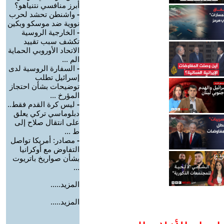
أبرز منافسي نتنياهو؟
-
واشنطن تحشد لحرب
نووية ضد موسكو وبكين
-
الخارجية الروسية
تكشف سبب تقييد
الاتحاد الأوروبي الحماية
الم ...
-
السفارة الروسية لدى
إسرائيل تطلب
توضيحات بشأن احتجاز
المؤرخ ...
-
ليس كرة القدم فقط..
دبلوماسي تركي يعلق
على انتقال صلاح إلى
ط ...
-
مصادر: أمريكا تواصل
التفاوض مع أوكرانيا
بشأن صواريخ باتريوت
...
المزيد.....
المزيد.....