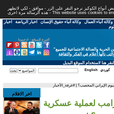
 أنواع الكوكيز نرجو النقر على الزر - موافق - لكي لاتظهر
This website uses cookies to ensure you ge
وكالة أنباء العمال
-
وكالة أنباء حقوق الإنسان
-
اخبار الرياضة
-
اخبار
لوم
التبرع للموقع - ادعمونا
حرية والعدالة الاجتماعية للجميع
"
تى نالها أعلام في الفكر والثقافة
قر هنا لاستخدام الموقع البديل
كوردي
English
يوم الإيراني المخصب؟ | #غرفة_الأخبار
اخر الافلام
رامب لعملية عسكرية