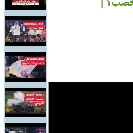
مخصب؟ |