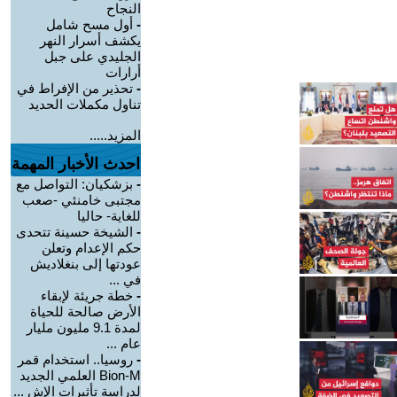
النجاح
-
أول مسح شامل
يكشف أسرار النهر
الجليدي على جبل
أرارات
-
تحذير من الإفراط في
تناول مكملات الحديد
المزيد.....
احدث الأخبار المهمة
-
بزشكيان: التواصل مع
مجتبى خامنئي -صعب
للغاية- حاليا
-
الشيخة حسينة تتحدى
حكم الإعدام وتعلن
عودتها إلى بنغلاديش
في ...
-
خطة جريئة لإبقاء
الأرض صالحة للحياة
لمدة 9.1 مليون مليار
عام ...
-
روسيا.. استخدام قمر
Bion-M العلمي الجديد
لدراسة تأثيرات الإش ...