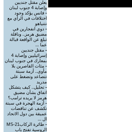
يعلن مقتل جنديين
وإصابة 4 جنوب لبنان
-
فانس يؤكد وجود
اختلافات في الرأي مع
نتنياهو
-
دوي انفجارين في
مضيق هرمز.. وناقلة
تبلغ عن الواقعة قبالة
عما ...
-
مقتل جنديين
إسرائيليين وإصابة 4
بمعارك في جنوب لبنان
-
مئات القاصرين بلا
مأوى.. أزمة سبتة
تتصاعد وتضغط على
مدريد
-
تحليل.. كيف يتشكل
اتفاق بشأن مضيق
هرمز لا يريده ترامب؟
-
أزمة الهجرة في سبتة
تكشف عن تناقضات
عميقة بين دول الاتحاد
ال ...
-
طائرة الركابMS-21
الروسية تفتح باب