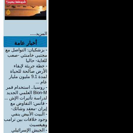
المزيد.....
أخبار عامة
-
بزشكيان: التواصل مع
مجتبى خامنئي -صعب
للغاية- حاليا
-
خطة جريئة لإبقاء
الأرض صالحة للحياة
لمدة 9.1 مليون مليار
عام ...
-
روسيا.. استخدام قمر
Bion-M العلمي الجديد
لدراسة تأثيرات الإش ...
-
فانس: التفاوض مع
إيران -معقد وشائك-
-
البيت الأبيض ينفي
وجود خلافات بين ترامب
وهيغسيث
-
الجيش الإسرائيلي