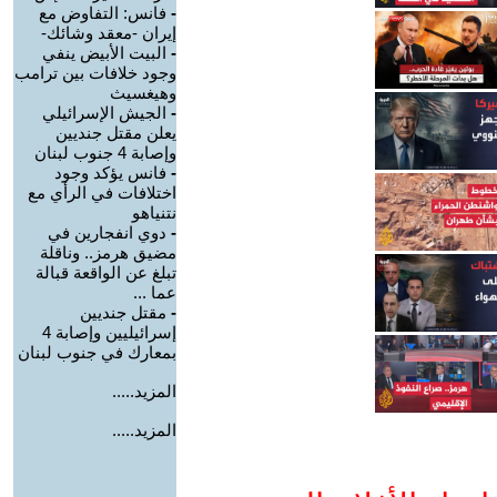
-
فانس: التفاوض مع
إيران -معقد وشائك-
-
البيت الأبيض ينفي
وجود خلافات بين ترامب
وهيغسيث
-
الجيش الإسرائيلي
يعلن مقتل جنديين
وإصابة 4 جنوب لبنان
-
فانس يؤكد وجود
اختلافات في الرأي مع
نتنياهو
-
دوي انفجارين في
مضيق هرمز.. وناقلة
تبلغ عن الواقعة قبالة
عما ...
-
مقتل جنديين
إسرائيليين وإصابة 4
بمعارك في جنوب لبنان
المزيد.....
المزيد.....