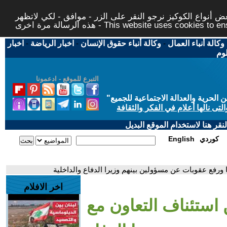
 أنواع الكوكيز نرجو النقر على الزر - موافق - لكي لاتظهر
This website uses cookies to ensure you ge
وكالة أنباء العمال
-
وكالة أنباء حقوق الإنسان
-
اخبار الرياضة
-
اخبار
لوم
التبرع للموقع - ادعمونا
حرية والعدالة الاجتماعية للجميع
"
تى نالها أعلام في الفكر والثقافة
قر هنا لاستخدام الموقع البديل
كوردي
English
ا ورفع عقوبات عن مسؤولين بينهم وزيرا الدفاع والداخلية
اخر الافلام
ن استئناف التعاون مع