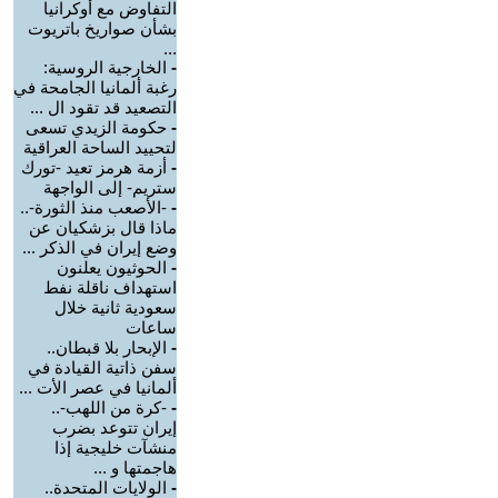
التفاوض مع أوكرانيا
بشأن صواريخ باتريوت
...
-
الخارجية الروسية:
رغبة ألمانيا الجامحة في
التصعيد قد تقود ال ...
-
حكومة الزيدي تسعى
لتحييد الساحة العراقية
-
أزمة هرمز تعيد -تورك
ستريم- إلى الواجهة
-
-الأصعب منذ الثورة-..
ماذا قال بزشكيان عن
وضع إيران في الذكر ...
-
الحوثيون يعلنون
استهداف ناقلة نفط
سعودية ثانية خلال
ساعات
-
الإبحار بلا قبطان..
سفن ذاتية القيادة في
ألمانيا في عصر الأت ...
-
-كرة من اللهب-..
إيران تتوعد بضرب
منشآت خليجية إذا
هاجمتها و ...
-
الولايات المتحدة..