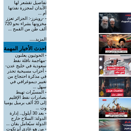
تفاصيل تقشعر لها
الأبدان لمجزرة نفذتها
أم ...
-
-رويترز-: الجزائر تعزز
مخزونها بشراء نحو 720
ألف طن من القمح ...
المزيد.....
احدث الأخبار المهمة
-
الحوثيون يعلنون
-مهاجمة ناقلة نفط
سعودية في خليج عدن-
-
أحزاب مسيحية تحذر
في مذكرة احتجاج من
تغيير ديموغرافي في
سهل ...
-
المسيّرات تهبط
بصادرات نفط الإقليم
إلى 20 ألف برميل يوميا
وت ...
-
بعد 30 أيلول.. إدارة
الدولة: السلاح خارج
الدولة سيُعامل بقان ...
-
من هو غادي آيزنكوت