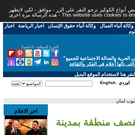
 أنواع الكوكيز نرجو النقر على الزر - موافق - لكي لاتظهر
This website uses cookies to ensure you ge
وكالة أنباء العمال
-
وكالة أنباء حقوق الإنسان
-
اخبار الرياضة
-
اخبار
لوم
التبرع للموقع - ادعمونا
حرية والعدالة الاجتماعية للجميع
"
تى نالها أعلام في الفكر والثقافة
قر هنا لاستخدام الموقع البديل
كوردي
English
وب لبنان
اخر الافلام
يقصف منطقة بمدينة