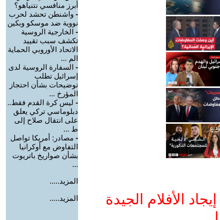
أبرز منافسي نتنياهو؟
-
واشنطن تحشد لحرب
نووية ضد موسكو وبكين
-
الخارجية الروسية
تكشف سبب تقييد
الاتحاد الأوروبي الحماية
الم ...
-
السفارة الروسية لدى
إسرائيل تطلب
توضيحات بشأن احتجاز
المؤرخ ...
-
ليس كرة القدم فقط..
دبلوماسي تركي يعلق
على انتقال صلاح إلى
ط ...
-
مصادر: أمريكا تواصل
التفاوض مع أوكرانيا
بشأن صواريخ باتريوت
...
المزيد.....
جاد الأفلام الجيدة
المزيد.....
ا