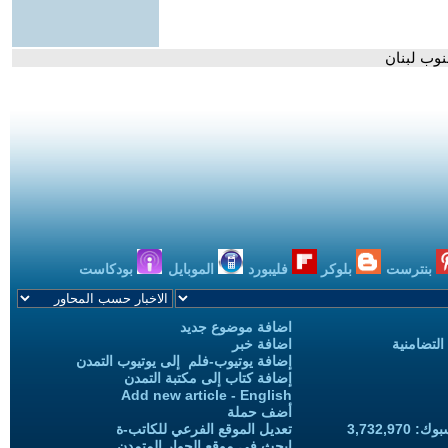
وب لبنان
بنترست
بلوكر
فليبورد
الموبايل
بودكاست
اضافة موضوع جديد
التضامنية
اضافة خبر
إضافة يوتيوب-فلم إلى يوتيوب التمدن
إضافة كتاب إلى مكتبة التمدن
Add new article - English
أضف حملة
3,732,97
تعديل الموقع الفرعي للكاتب-ة
ابحث في موقع الحوار المتمدن