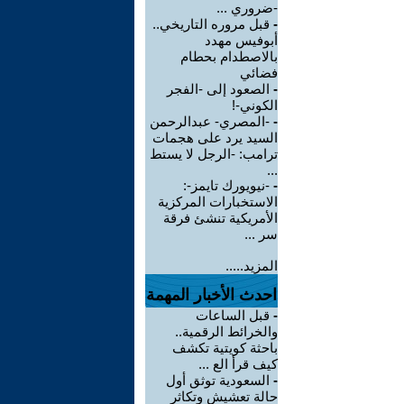
-ضروري ...
-
قبل مروره التاريخي..
أبوفيس مهدد
بالاصطدام بحطام
فضائي
-
الصعود إلى -الفجر
الكوني-!
-
-المصري- عبدالرحمن
السيد يرد على هجمات
ترامب: -الرجل لا يستط
...
-
-نيويورك تايمز-:
الاستخبارات المركزية
الأمريكية تنشئ فرقة
سر ...
المزيد.....
احدث الأخبار المهمة
-
قبل الساعات
والخرائط الرقمية..
باحثة كويتية تكشف
كيف قرأ الع ...
-
السعودية توثق أول
حالة تعشيش وتكاثر