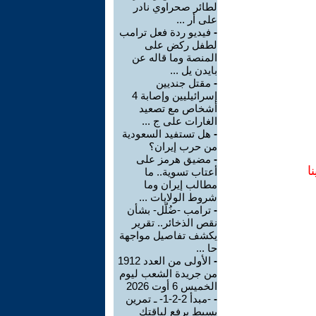
لطائر صحراوي نادر
على أر ...
-
فيديو ردة فعل ترامب
لطفل ركض على
المنصة وما قاله عن
بايدن يل ...
-
مقتل جنديين
إسرائيليين وإصابة 4
أشخاص مع تصعيد
الغارات على ج ...
-
هل تستفيد السعودية
من حرب إيران؟
-
مضيق هرمز على
ا
أعتاب تسوية.. ما
مطالب إيران وما
شروط الولايات ...
-
ترامب -ضُلّل- بشأن
نقص الذخائر.. تقرير
يكشف تفاصيل مواجهة
حا ...
-
الأولى من العدد 1912
من جريدة الشعب ليوم
الخميس 6 أوت 2026
-
-مبدأ 2-2-1- ـ تمرين
بسيط يرفع لياقتك