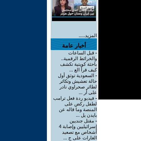
المزيد.....
أخبار عامة
-
قبل الساعات
والخرائط الرقمية..
باحثة كويتية تكشف
كيف قرأ الع ...
-
السعودية توثق أول
حالة تعشيش وتكاثر
لطائر صحراوي نادر
على أر ...
-
فيديو ردة فعل ترامب
لطفل ركض على
المنصة وما قاله عن
بايدن يل ...
-
مقتل جنديين
إسرائيليين وإصابة 4
أشخاص مع تصعيد
الغارات على ج ...