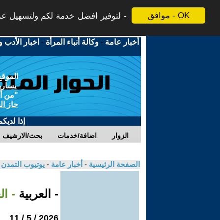
موافق - OK
لتوفير افضل خدمة لكم ولتسهيل عملي
أخبار عامة
-
وكالة أنباء المرأة
-
اخبار الأدب و
الموقع
يسارية
"من أج
حاز ال
إذا لديك
الزوار
اضافة/خدمات
بحث/الارشيف
الصفحة الرئيسية
-
أخبار عامة
-
يوتيوب التمدن
- العربية
- ال
2026 / 5 / 11