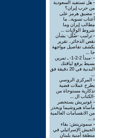
-
هل تستفيد السعودية
من حرب إيران؟
-
مضيق هرمز على
أعتاب تسوية.. ما
مطالب إيران وما
شروط الولايات ...
-
ترامب -ضُلّل- بشأن
نقص الذخائر.. تقرير
يكشف تفاصيل مواجهة
حا ...
-
-مبدأ 2-2-1- ـ تمرين
بسيط يرفع لياقتك
البدنية في 20 دقيقة فق
...
-
المركزي الروسي
يطرح عملات فضية
تذكارية مستوحاة من
-الكتاب ال ...
-
غوتيريش يستحضر
مأساة هيروشيما ويحذر
من الانقسامات العالمية
د ...
-
سموتريتش: بقاء
الجيش الإسرائيلي في
منطقة أمنية بلبنان