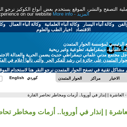
ة التصفح والنشر، الموقع يستخدم بعض أنواع الكوكيز نرجو النق
More info - المزيد
experience on our website
الفن
-
وكالة أنباء اليسار
-
وكالة أنباء العلمانية
-
وكالة أنباء العمال
-
وكا
الاقتصاد
-
اخبار الطب والعلوم
 الرئيسي لمؤسسة الحوار المتمدن
، علمانية، ديمقراطية، تطوعية وغير ربحية
ل مجتمع مدني علماني ديمقراطي حديث يضمن الحرية والعدالة الاجتم
حوار المتمدن على جائزة ابن رشد للفكر الحر والتى نالها أعلام في الفك
م مشاكل تقنية في تصفح الحوار المتمدن نرجو النقر هنا لاستخدام الموقع
كوردي
English
الاخبار
مراكز
الحوار المتمدن
- العاشرة | إنذار في أوروبا.. أزمات ومخاطر تحاصر القارة
عاشرة | إنذار في أوروبا.. أزمات ومخاطر تحاص