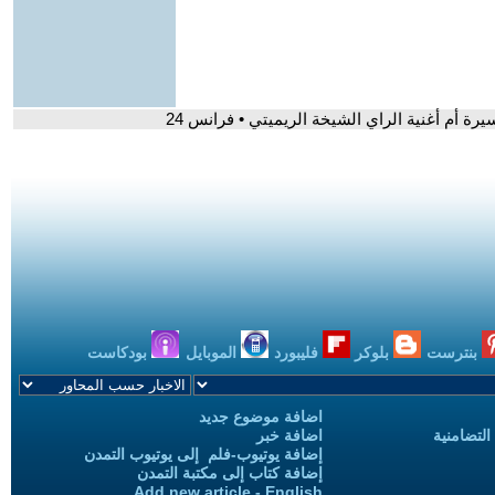
يرة أم أغنية الراي الشيخة الريميتي • فرانس 24
بنترست
بلوكر
فليبورد
الموبايل
بودكاست
اضافة موضوع جديد
التضامنية
اضافة خبر
إضافة يوتيوب-فلم إلى يوتيوب التمدن
إضافة كتاب إلى مكتبة التمدن
Add new article - English