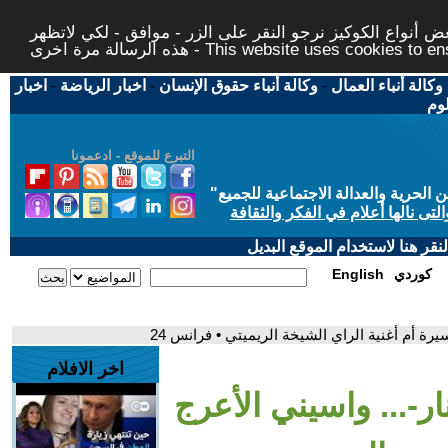
 أنواع الكوكيز نرجو النقر على الزر - موافق - لكي لاتظهر
This website uses cookies to ensure you ge
وكالة أنباء العمال
-
وكالة أنباء حقوق الإنسان
-
اخبار الرياضة
-
اخبار
لوم
التبرع للموقع - ادعمونا
حرية والعدالة الاجتماعية للجميع
"
تى نالها أعلام في الفكر والثقافة
قر هنا لاستخدام الموقع البديل
كوردي
English
يرة أم أغنية الراي الشيخة الريميتي • فرانس 24
اخر الافلام
ار-... واسيني الأعرج