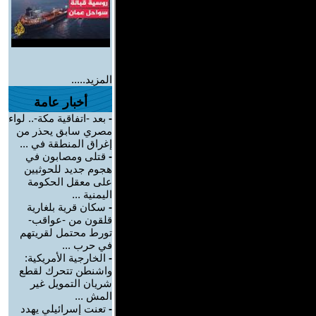
المزيد.....
أخبار عامة
-
بعد -اتفاقية مكة-.. لواء
مصري سابق يحذر من
إغراق المنطقة في ...
-
قتلى ومصابون في
هجوم جديد للحوثيين
على معقل الحكومة
اليمنية ...
-
سكان قرية بلغارية
قلقون من -عواقب-
تورط محتمل لقريتهم
في حرب ...
-
الخارجية الأمريكية:
واشنطن تتحرك لقطع
شريان التمويل غير
المش ...
-
تعنت إسرائيلي يهدد