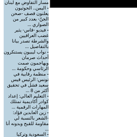
مسار التفاوض مع لبنان
-
اليمن.. الحوثيون
يعلنون قصف -صحن
الجنّ- بعدد كبير من
الصواري ...
-
فيديو -قاس- يثير
غضب العراقيين
والشرطة تصدر بيانا
بالتفاصيل ...
-
نواب ليبيون يستنكرون
أحداث صرمان
ويهاجمون صمت
الرئاسي وحكومة ...
-
منظمة رقابية في
تونس: الرئيس قيس
سعيد فشل في تحقيق
أكثر من 8 ...
-
التعليم العالي: إعداد
كوادر أكاديمية تمتلك
المهارات الرقمية ...
-
زين العابدين فؤاد:
-الشعر بالنسبة لي
مقاومة للقبح وبدونه أنا
...
-
السعودية وتركيا