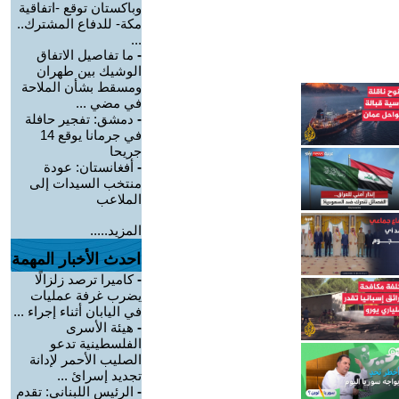
وباكستان توقع -اتفاقية
مكة- للدفاع المشترك..
...
-
ما تفاصيل الاتفاق
الوشيك بين طهران
ومسقط بشأن الملاحة
في مضي ...
-
دمشق: تفجير حافلة
في جرمانا يوقع 14
جريحا
-
أفغانستان: عودة
منتخب السيدات إلى
الملاعب
المزيد.....
احدث الأخبار المهمة
-
كاميرا ترصد زلزالًا
يضرب غرفة عمليات
في اليابان أثناء إجراء ...
-
هيئة الأسرى
الفلسطينية تدعو
الصليب الأحمر لإدانة
تجديد إسرائ ...
-
الرئيس اللبناني: تقدم