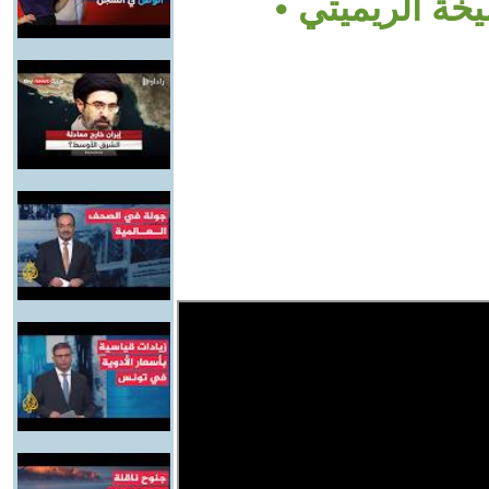
يخة الريميتي •