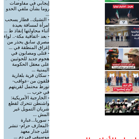
إيجابي في مفاوضات
روما بشأن ملفي الحدو
...
-
التشيك.. قطار يسحب
امرأة لمسافة بعيدة
أثناء محاولتها إنقاذ ط ...
-
بعد -اتفاقية مكة-.. لواء
مصري سابق يحذر من
إغراق المنطقة في ...
-
قتلى ومصابون في
هجوم جديد للحوثيين
على معقل الحكومة
اليمنية ...
-
سكان قرية بلغارية
قلقون من -عواقب-
تورط محتمل لقريتهم
في حرب ...
-
الخارجية الأمريكية:
واشنطن تتحرك لقطع
شريان التمويل غير
المش ...
-
سوريا...عبارة
-المعازف حرام- تنشر
على جدار معهد
موسيقي في دم ...