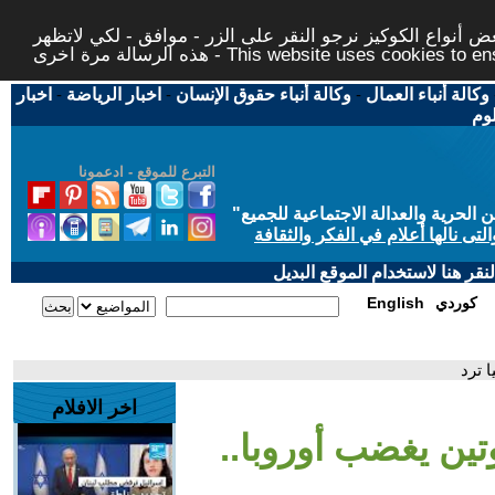
 أنواع الكوكيز نرجو النقر على الزر - موافق - لكي لاتظهر
This website uses cookies to ensure you ge
وكالة أنباء العمال
-
وكالة أنباء حقوق الإنسان
-
اخبار الرياضة
-
اخبار
لوم
التبرع للموقع - ادعمونا
حرية والعدالة الاجتماعية للجميع
"
تى نالها أعلام في الفكر والثقافة
قر هنا لاستخدام الموقع البديل
كوردي
English
ا ترد
اخر الافلام
وتين يغضب أوروبا..