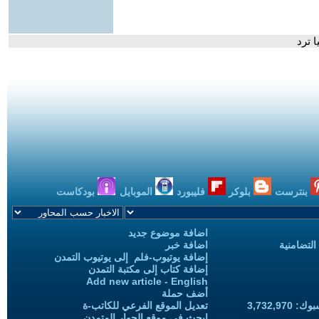
ا ترد
بنترست
بلوكر
فليبورد
الموبايل
بودكاست
اضافة موضوع جديد
التضامنية
اضافة خبر
إضافة يوتيوب-فلم إلى يوتيوب التمدن
إضافة كتاب إلى مكتبة التمدن
Add new article - English
أضف حملة
3,732,97
تعديل الموقع الفرعي للكاتب-ة
ابحث في موقع الحوار المتمدن