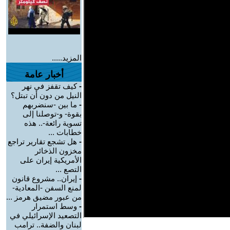
المزيد.....
أخبار عامة
-
كيف تقفز في نهر
النيل من دون أن تبتل؟
-
ما بين -سنضربهم
بقوة- و-توصلنا إلى
تسوية رائعة-.. هذه
خطابات ...
-
هل تشجع تقارير تراجع
مخزون الذخائر
الأمريكية إيران على
التصع ...
-
إيران.. مشروع قانون
لمنع السفن -المعادية-
من عبور مضيق هرمز ...
-
وسط استمرار
التصعيد الإسرائيلي في
لبنان والضفة.. ترامب