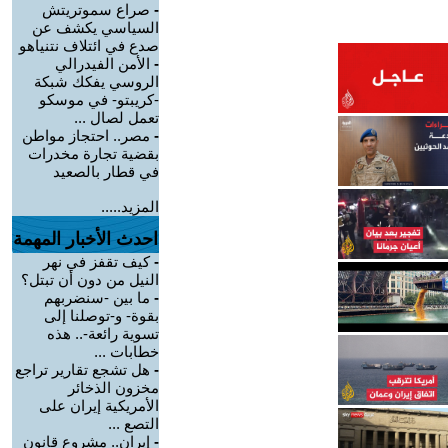
-
صراع سموتريتش
السياسي يكشف عن
صدع في ائتلاف نتنياهو
-
الأمن الفيدرالي
الروسي يفكك شبكة
-كريبتو- في موسكو
تعمل لصال ...
-
مصر.. احتجاز مواطن
بقضية تجارة مخدرات
في قطار بالصعيد
المزيد.....
احدث الأخبار المهمة
-
كيف تقفز في نهر
النيل من دون أن تبتل؟
-
ما بين -سنضربهم
بقوة- و-توصلنا إلى
تسوية رائعة-.. هذه
خطابات ...
-
هل تشجع تقارير تراجع
مخزون الذخائر
الأمريكية إيران على
التصع ...
-
إيران.. مشروع قانون