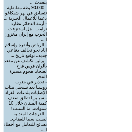
يتحدث ...
-
90.000 بطة مطاطية
تتسابق في نهر شيكاغو
دعما للأعمال الخيرية ...
-
أزمة الذخائر تطارد
ترامب.. هل استنزفت
الحرب مع إيران مخزون
ا ...
-
الرياض وأنقرة وإسلام
آباد نحو تحالف دفاعي
جديد.. توقيع تاريخ ...
-
برلين تكشف عن مقعد
بألوان قوس قزح
لضحايا هجوم مسيرة
الفخر
-
تحذير في جنوب
روسيا بعد تسجيل مئات
الإصابات بلدغات القراد
-
سيبيريا تطلق ضعف
كمية الميثان خلال 10
سنوات.. ما السبب؟
-
الدرجات المتدنية
ليست سببا للعقاب..
نصائح للتعامل مع أخطاء
ا ...