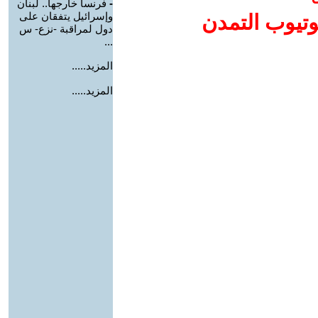
-
فرنسا خارجها.. لبنان
وإسرائيل يتفقان على
وتيوب التمدن
دول لمراقبة -نزع- س
...
المزيد.....
المزيد.....