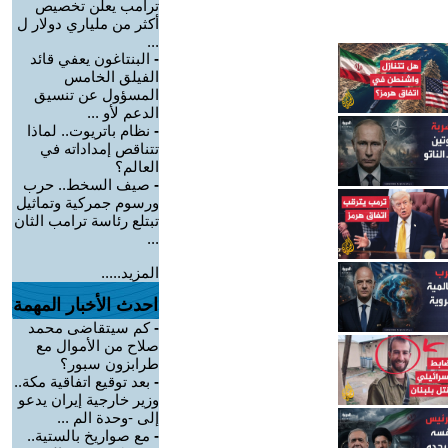
ترامب يعلن تخصيص
أكثر من ملياري دولار ل
...
-
البنتاغون يعفي قائد
الفيلق الخامس
المسؤول عن تنسيق
الدعم لأو ...
-
نظام باتريوت.. لماذا
تتناقص إمداداته في
العالم؟
-
صيف السخط.. حرب
ورسوم جمركية وتماثيل
تبتلع رئاسة ترامب الثان
...
المزيد.....
احدث الأخبار المهمة
-
كم سيتقاضى محمد
صلاح من الأموال مع
طرابزون سبور؟
-
بعد توقيع اتفاقية مكة..
وزير خارجية إيران يدعو
إلى -وحدة الم ...
-
مع صواريخ بالستية..