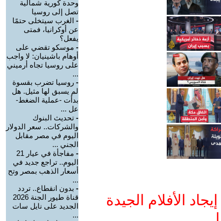
وحدة كورية شمالية
تصل إلى روسيا
-
الغرب سيتخلى حتمًا
عن أوكرانيا، فمتى
يفعل؟
-
موسكو تقضي على
أوهام باشينيان: لا واجب
على روسيا تجاه أرميني
...
-
روسيا تضرب بقسوة
لم يسبق لها مثيل. هل
بدأت -عملية الضغط-
عل ...
-
تحديث البنوك
والشركات.. سعر الدولار
اليوم في مصر مقابل
الجني ...
-
مفاجأة في عيار 21
اليوم.. تراجع جديد في
أسعار الذهب بمصر وتح
...
-
بدون انقطاع.. تردد
جاد الأفلام الجيدة
قناة طيور الجنة 2026
الجديد على نايل سات
ا
...