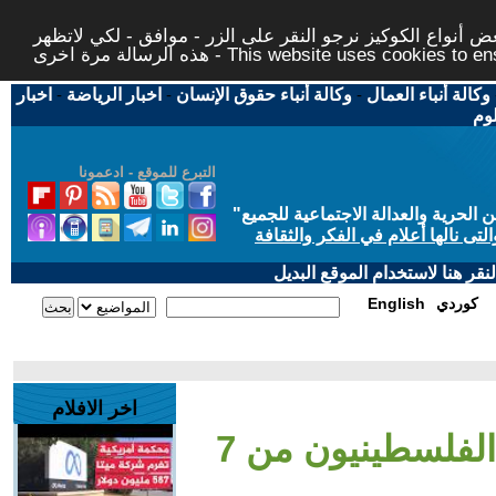
 أنواع الكوكيز نرجو النقر على الزر - موافق - لكي لاتظهر
This website uses cookies to ensure you ge
وكالة أنباء العمال
-
وكالة أنباء حقوق الإنسان
-
اخبار الرياضة
-
اخبار
لوم
التبرع للموقع - ادعمونا
حرية والعدالة الاجتماعية للجميع
"
تى نالها أعلام في الفكر والثقافة
قر هنا لاستخدام الموقع البديل
كوردي
English
اخر الافلام
- المقابلة - ماذا حقق الفلسطينيون من 7