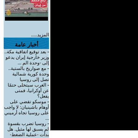
المزيد.....
أخبار عامة
-
بعد توقيع اتفاقية مكة..
وزير خارجية إيران يدعو
إلى -وحدة الم ...
-
مع صواريخ بالستية..
وحدة كورية شمالية
تصل إلى روسيا
-
الغرب سيتخلى حتمًا
عن أوكرانيا، فمتى
يفعل؟
-
موسكو تقضي على
أوهام باشينيان: لا واجب
على روسيا تجاه أرميني
...
-
روسيا تضرب بقسوة
لم يسبق لها مثيل. هل
بدأت -عملية الضغط-