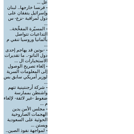
عل ...
-
فرنسا خارجها.. لبنان
وإسرائيل يتفقان على
دول لمراقبة -نزع- س
...
-
المسيّرة المفخَّخة..
التداعيات تتواصل
بألمانيا وروسيا تنفي م
...
-
-بوتين قد يهاجم إحدى
دول الناتو-.. ما تقديرات
الاستخبارات ال ...
-
إلغاء تصريح الوصول
إلى المعلومات السرية
لوزير أمريكي سابق بس
...
-
شركة أرجنتينية تتهم
واشنطن بممارسة
ضغوط -غير لائقة- لإلغاء
م ...
-
مجلس الأمن يدين
الهجمات الصاروخية
الحوثية على السعودية
ويستن ...
-
لمواجهة نفوذ الصين..