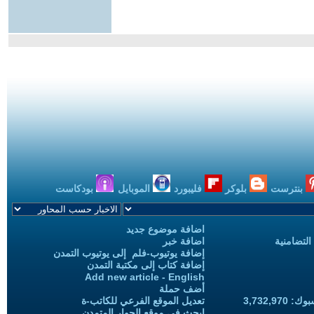
بنترست
بلوكر
فليبورد
الموبايل
بودكاست
اضافة موضوع جديد
التضامنية
اضافة خبر
إضافة يوتيوب-فلم إلى يوتيوب التمدن
إضافة كتاب إلى مكتبة التمدن
Add new article - English
أضف حملة
3,732,97
تعديل الموقع الفرعي للكاتب-ة
ابحث في موقع الحوار المتمدن