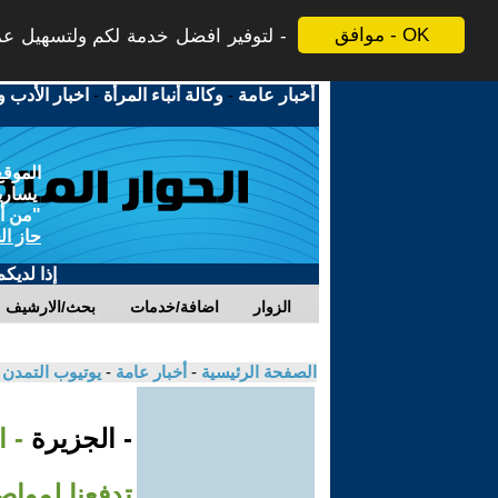
موافق - OK
لتوفير افضل خدمة لكم ولتسهيل عملي
أخبار عامة
-
وكالة أنباء المرأة
-
اخبار الأدب و
الموقع
يسارية
"من أج
حاز ال
إذا لديك
الزوار
اضافة/خدمات
بحث/الارشيف
الصفحة الرئيسية
-
أخبار عامة
-
يوتيوب التمدن
- الجزيرة
- 
تدفعنا لمواص