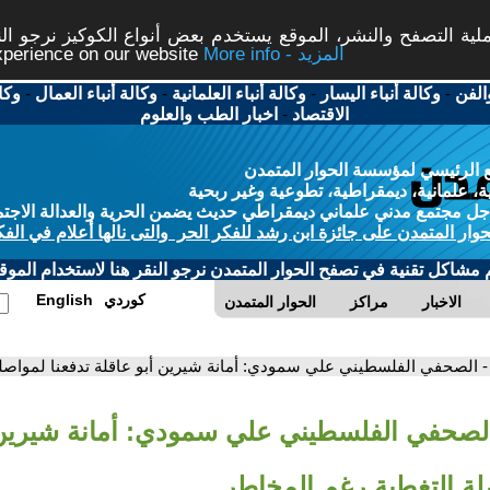
ة التصفح والنشر، الموقع يستخدم بعض أنواع الكوكيز نرجو النق
More info - المزيد
experience on our website
الفن
-
وكالة أنباء اليسار
-
وكالة أنباء العلمانية
-
وكالة أنباء العمال
-
وكا
الاقتصاد
-
اخبار الطب والعلوم
 الرئيسي لمؤسسة الحوار المتمدن
، علمانية، ديمقراطية، تطوعية وغير ربحية
ل مجتمع مدني علماني ديمقراطي حديث يضمن الحرية والعدالة الاجتم
حوار المتمدن على جائزة ابن رشد للفكر الحر والتى نالها أعلام في الفك
م مشاكل تقنية في تصفح الحوار المتمدن نرجو النقر هنا لاستخدام الموقع
كوردي
English
الاخبار
مراكز
الحوار المتمدن
- الصحفي الفلسطيني علي سمودي: أمانة شيرين أبو عاقلة تدفعنا لمواصل
الصحفي الفلسطيني علي سمودي: أمانة شيرين 
لة التغطية رغم المخاطر