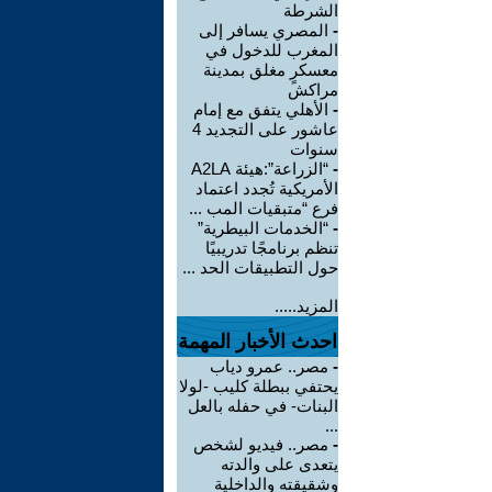
الشرطة
-
المصري يسافر إلى
المغرب للدخول في
معسكرٍ مغلق بمدينة
مراكش
-
الأهلي يتفق مع إمام
عاشور على التجديد 4
سنوات
-
“الزراعة”:هيئة A2LA
الأمريكية تُجدد اعتماد
فرع “متبقيات المب ...
-
“الخدمات البيطرية”
تنظم برنامجًا تدريبيًا
حول التطبيقات الحد ...
المزيد.....
احدث الأخبار المهمة
-
مصر.. عمرو دياب
يحتفي ببطلة كليب -لولا
البنات- في حفله بالعل
...
-
مصر.. فيديو لشخص
يتعدى على والدته
وشقيقته والداخلية