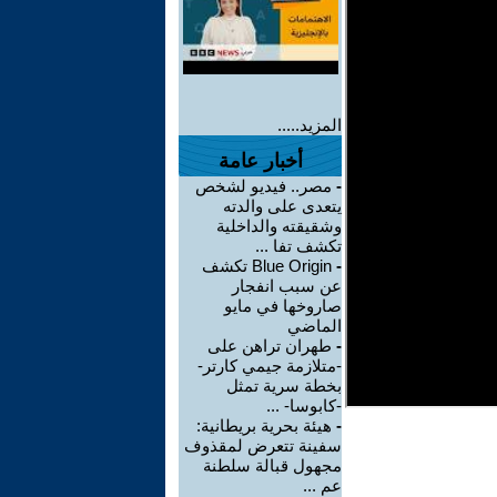
المزيد.....
أخبار عامة
-
مصر.. فيديو لشخص
يتعدى على والدته
وشقيقته والداخلية
تكشف تفا ...
-
Blue Origin تكشف
عن سبب انفجار
صاروخها في مايو
الماضي
-
طهران تراهن على
-متلازمة جيمي كارتر-
بخطة سرية تمثل
-كابوسا- ...
-
هيئة بحرية بريطانية:
سفينة تتعرض لمقذوف
مجهول قبالة سلطنة
عم ...