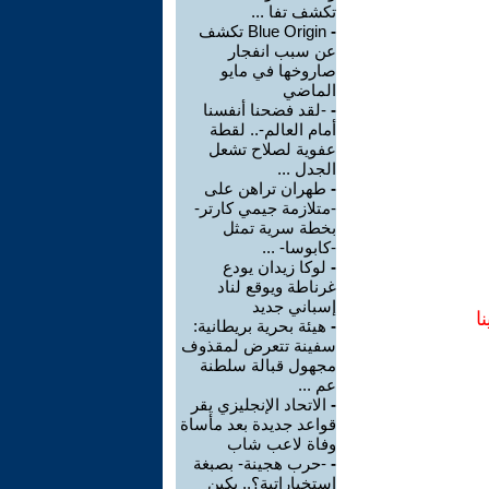
تكشف تفا ...
-
Blue Origin تكشف
عن سبب انفجار
صاروخها في مايو
الماضي
-
-لقد فضحنا أنفسنا
أمام العالم-.. لقطة
عفوية لصلاح تشعل
الجدل ...
-
طهران تراهن على
-متلازمة جيمي كارتر-
بخطة سرية تمثل
-كابوسا- ...
-
لوكا زيدان يودع
غرناطة ويوقع لناد
إسباني جديد
ا
-
هيئة بحرية بريطانية:
سفينة تتعرض لمقذوف
مجهول قبالة سلطنة
عم ...
-
الاتحاد الإنجليزي يقر
قواعد جديدة بعد مأساة
وفاة لاعب شاب
-
-حرب هجينة- بصبغة
استخباراتية؟.. بكين