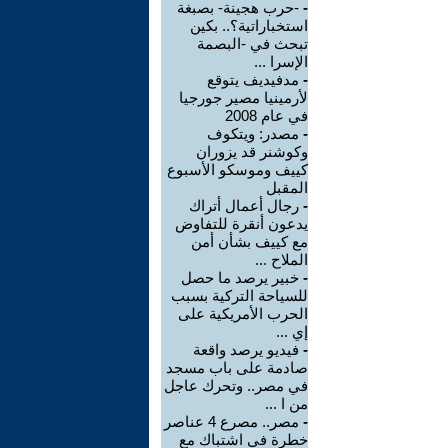
-
-حرب هجينة- بصبغة
استخباراتية؟.. بكين
تبحث في -البصمة
الإسرا ...
-
مدفيديف يتوقع
لأرمينيا مصير جورجيا
في عام 2008
-
مصدر: ويتكوف
وكوشنر قد يزوران
كييف وموسكو الأسبوع
المقبل
-
رجال أعمال أتراك
يدعون أنقرة للتفاوض
مع كييف بشأن أمن
الملاح ...
-
خبير يرصد ما حصل
للسياحة التركية بسبب
الحرب الأمريكية على
إي ...
-
فيديو يرصد واقعة
صادمة على باب مسجد
في مصر.. وتحرك عاجل
من ا ...
-
مصر.. مصرع 4 عناصر
خطرة في اشتباك مع