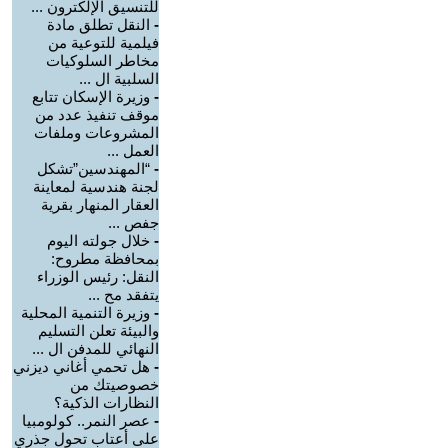
للتنسيق الإلكترون ...
-
النقل تطلق مادة
فيلمية للتوعية من
مخاطر السلوكيات
السلبية ال ...
-
وزيرة الإسكان تتابع
موقف تنفيذ عدد من
المشروعات وملفات
العمل ...
-
“المهندسين”تشكل
لجنة هندسية لمعاينة
العقار المنهار بقرية
جفص ...
-
خلال جولته اليوم
بمحافظة مطروح:
النقل: رئيس الوزراء
يتفقد مح ...
-
وزيرة التنمية المحلية
والبيئة تعلن التسليم
النهائي للمدفن ال ...
-
هل تحمي أغاني ديزني
خصوصيتك من
النظارات الذكية؟
-
عصر النمر.. كولومبيا
على أعتاب تحول جذري