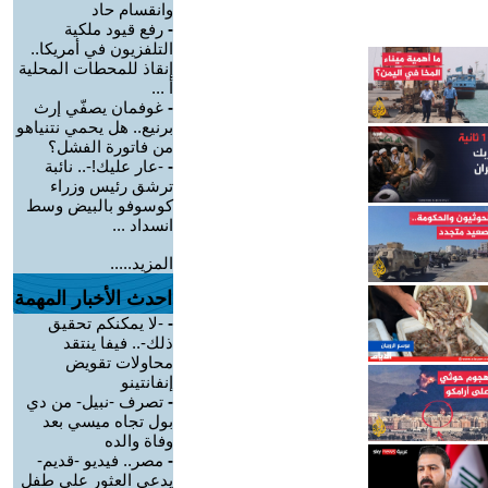
وانقسام حاد
-
رفع قيود ملكية
التلفزيون في أمريكا..
إنقاذ للمحطات المحلية
أ ...
-
غوفمان يصفّي إرث
برنيع.. هل يحمي نتنياهو
من فاتورة الفشل؟
-
-عار عليك!-.. نائبة
ترشق رئيس وزراء
كوسوفو بالبيض وسط
انسداد ...
المزيد.....
احدث الأخبار المهمة
-
-لا يمكنكم تحقيق
ذلك-.. فيفا ينتقد
محاولات تقويض
إنفانتينو
-
تصرف -نبيل- من دي
بول تجاه ميسي بعد
وفاة والده
-
مصر.. فيديو -قديم-
يدعي العثور على طفل