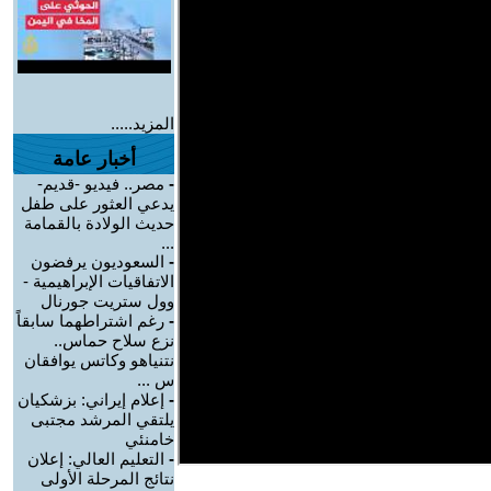
المزيد.....
أخبار عامة
-
مصر.. فيديو -قديم-
يدعي العثور على طفل
حديث الولادة بالقمامة
...
-
السعوديون يرفضون
الاتفاقيات الإبراهيمية -
وول ستريت جورنال
-
رغم اشتراطهما سابقاً
نزع سلاح حماس..
نتنياهو وكاتس يوافقان
س ...
-
إعلام إيراني: بزشكيان
يلتقي المرشد مجتبى
خامنئي
-
التعليم العالي: إعلان
نتائج المرحلة الأولى