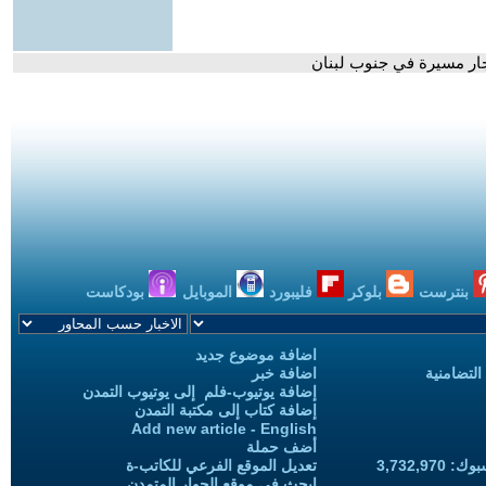
بنترست
بلوكر
فليبورد
الموبايل
بودكاست
اضافة موضوع جديد
التضامنية
اضافة خبر
إضافة يوتيوب-فلم إلى يوتيوب التمدن
إضافة كتاب إلى مكتبة التمدن
Add new article - English
أضف حملة
3,732,97
تعديل الموقع الفرعي للكاتب-ة
ابحث في موقع الحوار المتمدن