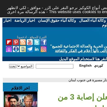
 أنواع الكوكيز نرجو النقر على الزر - موافق - لكي لاتظهر
This website uses cookies to ensure you ge
وكالة أنباء العمال
-
وكالة أنباء حقوق الإنسان
-
اخبار الرياضة
-
اخبار
لوم
التبرع للموقع - ادعمونا
حرية والعدالة الاجتماعية للجميع
"
تى نالها أعلام في الفكر والثقافة
قر هنا لاستخدام الموقع البديل
كوردي
English
اخر الافلام
- الجيش الإسرائيلي يعلن إصابة 3 من