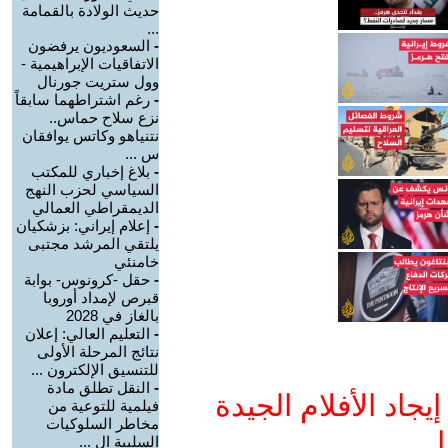
حديث الولادة بالقمامة
...
-
السعوديون يرفضون
الاتفاقيات الإبراهيمية -
وول ستريت جورنال
-
رغم اشتراطهما سابقاً
نزع سلاح حماس..
نتنياهو وكاتس يوافقان
س ...
-
بلاغ إخباري للمكتب
السياسي لحزب النهج
الديمقراطي العمالي
-
إعلام إيراني: بزشكيان
يلتقي المرشد مجتبى
خامنئي
-
حقل -كرونوس- بوابة
قبرص لإمداد أوروبا
بالغاز في 2028
-
التعليم العالي: إعلان
نتائج المرحلة الأولى
للتنسيق الإلكترون ...
-
النقل تطلق مادة
جاد الأفلام الجيدة
فيلمية للتوعية من
مخاطر السلوكيات
ا
السلبية ال ...