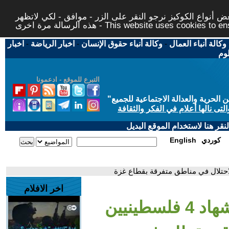
 أنواع الكوكيز نرجو النقر على الزر - موافق - لكي لاتظهر
This website uses cookies to ensure you ge
وكالة أنباء العمال
-
وكالة أنباء حقوق الإنسان
-
اخبار الرياضة
-
اخبار
لوم
التبرع للموقع - ادعمونا
حرية والعدالة الاجتماعية للجميع
"
تى نالها أعلام في الفكر والثقافة
قر هنا لاستخدام الموقع البديل
كوردي
English
اخر الافلام
- مصادر طبية: استـ.ـشهاد 4 فلسطينيين