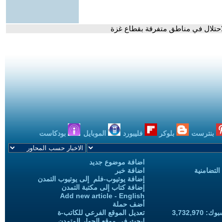
بنترست
بلوكر
فليبورد
الموبايل
بودكاست
اضافة موضوع جديد
التضامنية
اضافة خبر
إضافة يوتيوب-فلم إلى يوتيوب التمدن
إضافة كتاب إلى مكتبة التمدن
Add new article - English
أضف حملة
3,732,97
تعديل الموقع الفرعي للكاتب-ة
ابحث في موقع الحوار المتمدن