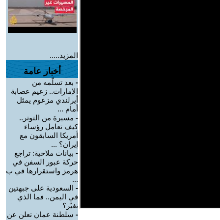
المزيد.....
أخبار عامة
-
بعد تسلّمه من
الإمارات.. زعيم عصابة
أيرلندي مزعوم يمثل
أمام ...
-
مسيرة من التوتر..
كيف تعامل رؤساء
أمريكا السابقون مع
إيران؟ ...
-
بيانات ملاحية: تراجع
حركة عبور السفن في
هرمز واستقرارها في ب
...
-
السعودية على جبهتين
في اليمن.. فما الذي
تغيّر؟
-
سلطنة عمان تعلن عن