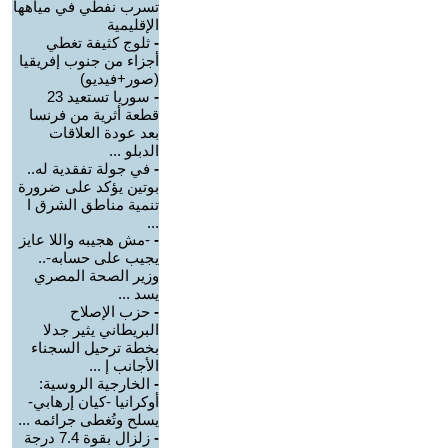
تسرب نفطي في مياهها
الإقليمية
-
ثلوج كثيفة تغطي
أجزاء من جنوب إفريقيا
(صور+فيديو)
-
سوريا تستعيد 23
قطعة أثرية من فرنسا
بعد عودة العلاقات
الدبلو ...
-
في جولة تفقدية له..
بوتين يؤكد على ضرورة
تنمية مناطق الشرق ا
...
-
-مش هجيبه واللا عايز
يجيب على حسابه-..
وزير الصحة المصري
يسد ...
-
حزب الإصلاح
البريطاني يثير جدلا
بخطة ترحيل السجناء
الأجانب إ ...
-
الخارجية الروسية:
أوكرانيا -كيان إرهابي-
يسلح وتُغطى جرائمه ...
-
زلزال بقوة 7.4 درجة