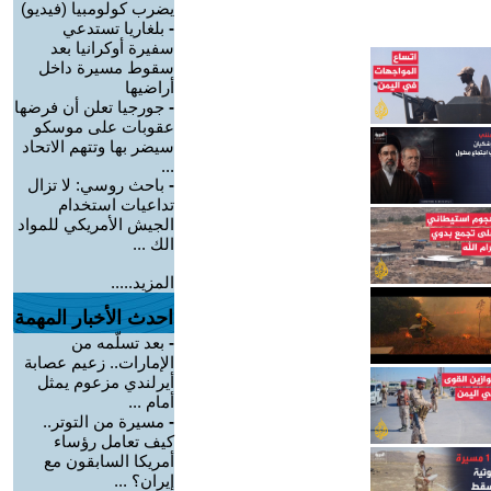
يضرب كولومبيا (فيديو)
-
بلغاريا تستدعي
سفيرة أوكرانيا بعد
سقوط مسيرة داخل
أراضيها
-
جورجيا تعلن أن فرضها
عقوبات على موسكو
سيضر بها وتتهم الاتحاد
...
-
باحث روسي: لا تزال
تداعيات استخدام
الجيش الأمريكي للمواد
الك ...
المزيد.....
احدث الأخبار المهمة
-
بعد تسلّمه من
الإمارات.. زعيم عصابة
أيرلندي مزعوم يمثل
أمام ...
-
مسيرة من التوتر..
كيف تعامل رؤساء
أمريكا السابقون مع
إيران؟ ...