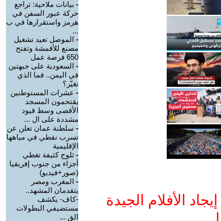
-
بيانات ملاحية: تراجع
حركة عبور السفن في
هرمز واستقرارها في ب
...
-
الموصل تعيد تشغيل
مصنع للأقمشة وتفتح
650 فرصة عمل
-
السعودية على جبهتين
في اليمن.. فما الذي
تغيّر؟
-
عشرات المستوطنين
يقتحمون المسجد
الأقصى وسط قيود
مشددة على ال ...
-
سلطنة عمان تعلن عن
تسرب نفطي في مياهها
الإقليمية
-
ثلوج كثيفة تغطي
أجزاء من جنوب إفريقيا
(صور+فيديو)
-
المغرب ومصر
يتقدمان المشهد..
جاد الأفلام الجيدة
-كاف- يكشف
مستضيفي البطولات
ا
الق ...