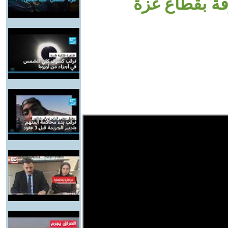
قة بقطاع غزة