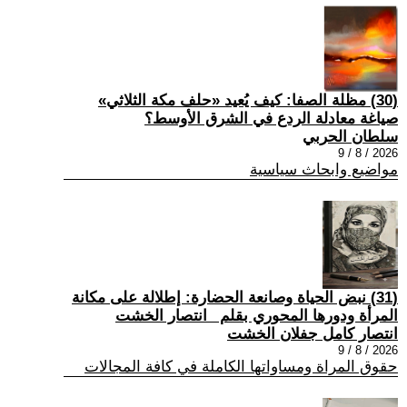
(30) مظلة الصفا: كيف يُعيد «حلف مكة الثلاثي»
صياغة معادلة الردع في الشرق الأوسط؟
سلطان الحربي
2026 / 8 / 9
مواضيع وابحاث سياسية
(31) نبض الحياة وصانعة الحضارة: إطلالة على مكانة
المرأة ودورها المحوري بقلم _انتصار الخشت
انتصار كامل جفلان الخشت
2026 / 8 / 9
حقوق المراة ومساواتها الكاملة في كافة المجالات