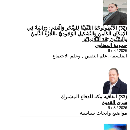
(32) الْأَنْطُولُوجْيَا التِّقْنِيَّةُ لِلسِّحْرِ وَالْعَدَمِ: دِرَاسَةٌ فِي
الْإِمْكَانِ الْكَامِنِ وَالتَّشْكِيلِ الْوُجُودِيِّ -الجُزْءُ الثَّامِنُ
وَالسِّتُّونَ بَعْدَ الثَّلَاثِمِائَةِ-
حمودة المعناوي
2026 / 8 / 9
الفلسفة ,علم النفس , وعلم الاجتماع
(33) اتفاقية مكة للدفاع المشترك
سري القدوة
2026 / 8 / 9
مواضيع وابحاث سياسية