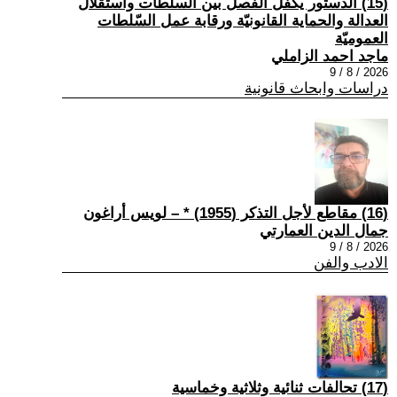
(15) الدستور يكفل الفصل بين السلطات واستقلال
العدالة والحماية القانونيّة ورقابة عمل السّلطات
العموميّة
ماجد احمد الزاملي
2026 / 8 / 9
دراسات وابحاث قانونية
(16) مقاطع لأجل التذكر (1955) * – لويس أراغون
جمال الدين العمارتي
2026 / 8 / 9
الادب والفن
(17) تحالفات ثنائية وثلاثية وخماسية