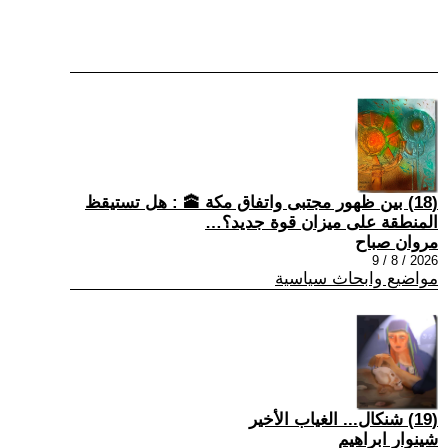
(18) بين ظهور مجتبى واتفاق مكة 🕋 : هل تستيقظ
المنطقة على ميزان قوة جديد؟…
مروان صباح
2026 / 8 / 9
مواضيع وابحاث سياسية
(19) شنكال... الغياب الأخير
شينوار ابراهيم