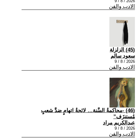
2026 / 8 / 9
الادب والفن
(45) الزلزلة
سعود سالم
2026 / 8 / 9
الادب والفن
(46) -محاكمةُ السَّنة… لائحةُ اتهامٍ ضدَّ شعبٍ
مُستنزَف”
عبدالكريم مراد
2026 / 8 / 9
الادب والفن