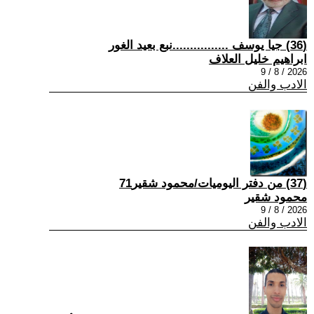
(36) جيا يوسف ................نبع بعيد الغور
ابراهيم خليل العلاف
2026 / 8 / 9
الادب والفن
(37) من دفتر اليوميات/محمود شقير71
محمود شقير
2026 / 8 / 9
الادب والفن