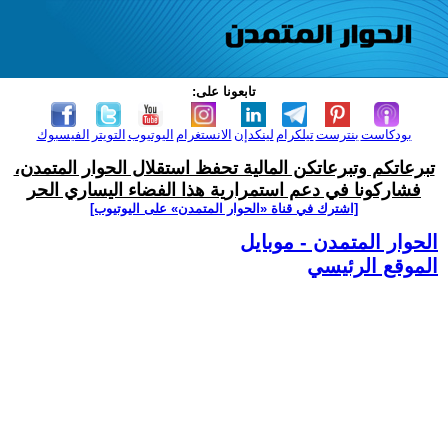
تابعونا على:
بودكاست
بنترست
تيلكرام
لينكدإن
الانستغرام
اليوتيوب
التويتر
الفيسبوك
تبرعاتكم وتبرعاتكن المالية تحفظ استقلال الحوار المتمدن،
فشاركونا في دعم استمرارية هذا الفضاء اليساري الحر
[اشترك في قناة ‫«الحوار المتمدن» على اليوتيوب]
الحوار المتمدن - موبايل
الموقع الرئيسي