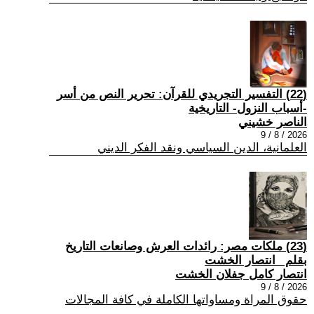
(22) التفسير التجريدي للقرآن: تحرير النص من أسر
-أسباب النزول- التاريخية
الناصر خشيني
2026 / 8 / 9
العلمانية، الدين السياسي ونقد الفكر الديني
(23) ملكات مصر: رائدات العرش وصانعات التاريخ
بقلم _انتصار الخشت
انتصار كامل جفلان الخشت
2026 / 8 / 9
حقوق المراة ومساواتها الكاملة في كافة المجالات