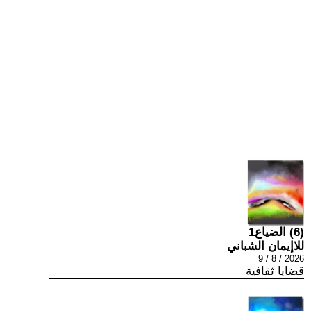
(6) الضياع1
للاإيمان الشباني
2026 / 8 / 9
قضايا ثقافية