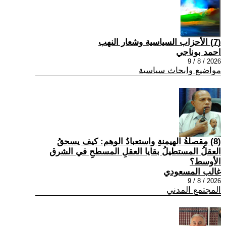
(7) الأحزاب السياسية وشعار النهب
احمد بوناجي
2026 / 8 / 9
مواضيع وابحاث سياسية
(8) مِقصلةُ الهيمنةِ واستعبادُ الوهم: كيف يسحقُ
العقلُ المستطيلُ بقايا العقلِ المسطحِ في الشرق
الأوسط؟
غالب المسعودي
2026 / 8 / 9
المجتمع المدني