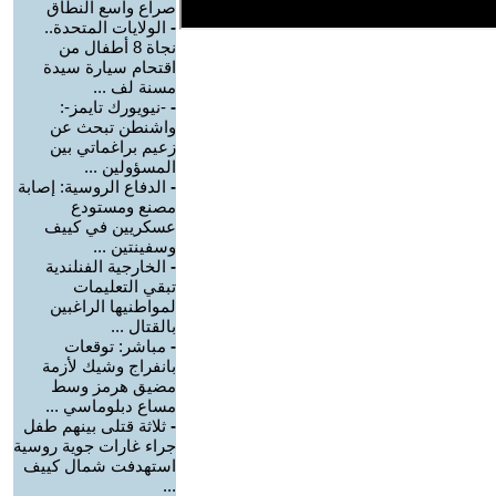
صراع واسع النطاق
-
الولايات المتحدة..
نجاة 8 أطفال من
اقتحام سيارة سيدة
مسنة لف ...
-
-نيويورك تايمز-:
واشنطن تبحث عن
زعيم براغماتي بين
المسؤولين ...
-
الدفاع الروسية: إصابة
مصنع ومستودع
عسكريين في كييف
وسفينتين ...
-
الخارجية الفنلندية
تبقي التعليمات
لمواطنيها الراغبين
بالقتال ...
-
مباشر: توقعات
بانفراج وشيك لأزمة
مضيق هرمز وسط
مساع دبلوماسي ...
-
ثلاثة قتلى بينهم طفل
جراء غارات جوية روسية
استهدفت شمال كييف
...