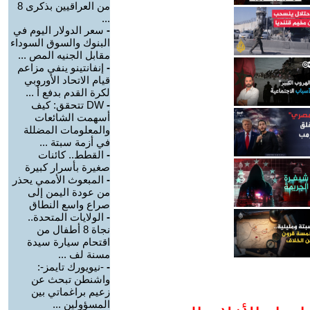
من العراقيين بذكرى 8
...
-
سعر الدولار اليوم في
البنوك والسوق السوداء
مقابل الجنيه المص ...
-
إنفانتينو ينفي مزاعم
قيام الاتحاد الأوروبي
لكرة القدم بدفع أ ...
-
DW تتحقق: كيف
أسهمت الشائعات
والمعلومات المضللة
في أزمة سبتة ...
-
القطط.. كائنات
صغيرة بأسرار كبيرة
-
المبعوث الأممي يحذر
من عودة اليمن إلى
صراع واسع النطاق
-
الولايات المتحدة..
نجاة 8 أطفال من
اقتحام سيارة سيدة
مسنة لف ...
-
-نيويورك تايمز-:
واشنطن تبحث عن
زعيم براغماتي بين
المسؤولين ...