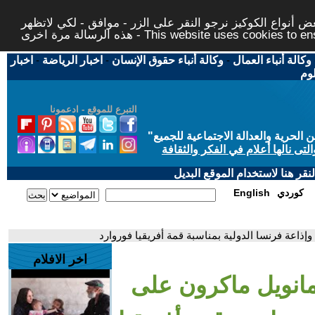
 أنواع الكوكيز نرجو النقر على الزر - موافق - لكي لاتظهر
This website uses cookies to ensure you ge
وكالة أنباء العمال
-
وكالة أنباء حقوق الإنسان
-
اخبار الرياضة
-
اخبار
لوم
التبرع للموقع - ادعمونا
حرية والعدالة الاجتماعية للجميع
"
تى نالها أعلام في الفكر والثقافة
قر هنا لاستخدام الموقع البديل
كوردي
English
اخر الافلام
مانويل ماكرون على