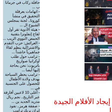
حافلة ركاب في جرمانا
ب ...
-
اتهامات بعرقلة
التحقيق في منشأ
كورونا.. لجنة بمجلس
الشيوخ ال ...
-
هيئة الأدوية تقر أول
لقاح إنفلونزا بتقنية
الحمض النووي الريب ...
-
العرائش: حزب التقدم
والاشتراكية ينظم لقاءً
جماهيرياً حاشداً ...
-
ترامب حول طلب
أوكرانيا صواريخ
باتريوت: نحن بحاجة
إليها أيضا ...
-
ترامب يحظر السياحة
بهدف ولادة الأطفال
للحصول على الجنسية
في ...
-
أغلى 10 لاعبين أفارقة
عبر التاريخ.. نجم ريال
جاد الأفلام الجيدة
مدريد الجديد ين ...
-
صفقة هرمز.. نفوذ
ا
إيران يربك ترامب