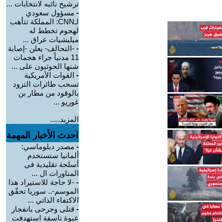
ترشيح نائبه لانتخابات ...
-
مسؤول سعودي
لـCNN: المملكة تتأهب
لهجوم تخطط له
ميليشيات عراق ...
-
-التحالف- يعلن -إصابة
11 مدنياً جراء هجمات
شنها الحوثيون على ...
-
القوات الأمريكية
تسحب طائرات التزود
بالوقود من مطار بن
غوريو ...
المزيد.....
احدث الأخبار المهمة
-
مصدر دبلوماسي:
ألمانيا ستستخدم
أسلحة تقليدية في
المناورات ال ...
-
-لا حاجة للاستيراد هذا
الموسم-.. سوريا تحقّق
الاكتفاء الذاتي ...
-
قتلى وجرحى بانفجار
عبوة ناسفة استهدفت