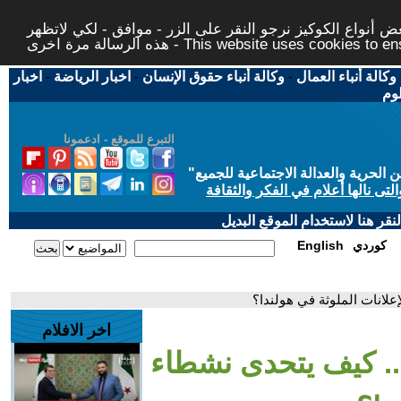
 أنواع الكوكيز نرجو النقر على الزر - موافق - لكي لاتظهر
This website uses cookies to ensure you ge
وكالة أنباء العمال
-
وكالة أنباء حقوق الإنسان
-
اخبار الرياضة
-
اخبار
لوم
التبرع للموقع - ادعمونا
حرية والعدالة الاجتماعية للجميع
"
تى نالها أعلام في الفكر والثقافة
قر هنا لاستخدام الموقع البديل
كوردي
English
علانات الملوثة في هولندا؟
اخر الافلام
. كيف يتحدى نشطاء