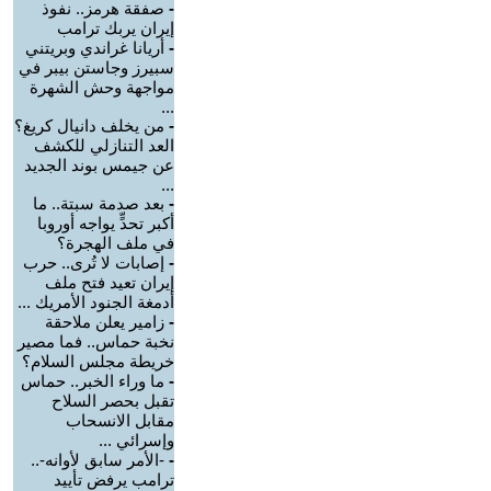
-
صفقة هرمز.. نفوذ
إيران يربك ترامب
-
أريانا غراندي وبريتني
سبيرز وجاستن بيبر في
مواجهة وحش الشهرة
...
-
من يخلف دانيال كريغ؟
العد التنازلي للكشف
عن جيمس بوند الجديد
...
-
بعد صدمة سبتة.. ما
أكبر تحدٍّ يواجه أوروبا
في ملف الهجرة؟
-
إصابات لا تُرى.. حرب
إيران تعيد فتح ملف
أدمغة الجنود الأمريك ...
-
زامير يعلن ملاحقة
نخبة حماس.. فما مصير
خريطة مجلس السلام؟
-
ما وراء الخبر.. حماس
تقبل بحصر السلاح
مقابل الانسحاب
وإسرائي ...
-
-الأمر سابق لأوانه-..
ترامب يرفض تأييد