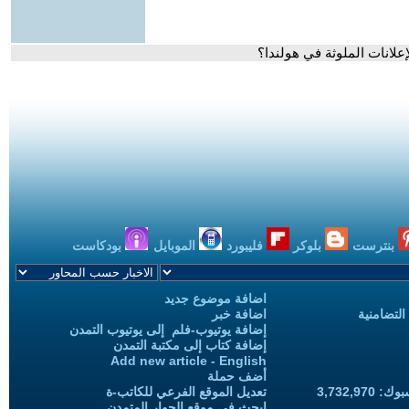
علانات الملوثة في هولندا؟
بنترست
بلوكر
فليبورد
الموبايل
بودكاست
اضافة موضوع جديد
التضامنية
اضافة خبر
إضافة يوتيوب-فلم إلى يوتيوب التمدن
إضافة كتاب إلى مكتبة التمدن
Add new article - English
أضف حملة
3,732,97
تعديل الموقع الفرعي للكاتب-ة
ابحث في موقع الحوار المتمدن