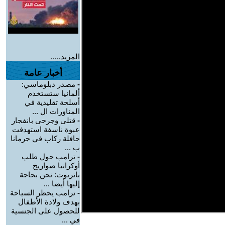
المزيد.....
أخبار عامة
-
مصدر دبلوماسي:
ألمانيا ستستخدم
أسلحة تقليدية في
المناورات ال ...
-
قتلى وجرحى بانفجار
عبوة ناسفة استهدفت
حافلة ركاب في جرمانا
ب ...
-
ترامب حول طلب
أوكرانيا صواريخ
باتريوت: نحن بحاجة
إليها أيضا ...
-
ترامب يحظر السياحة
بهدف ولادة الأطفال
للحصول على الجنسية
في ...