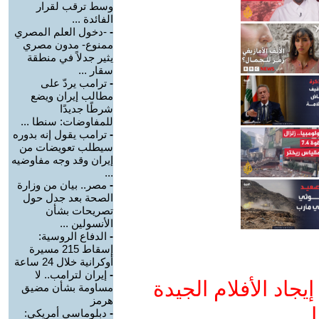
وسط ترقب لقرار
الفائدة ...
-
-دخول العلم المصري
ممنوع- مدون مصري
يثير جدلاً في منطقة
سقار ...
-
ترامب يردّ على
مطالب إيران ويضع
شرطًا جديدًا
للمفاوضات: سنطا ...
-
ترامب يقول إنه بدوره
سيطلب تعويضات من
إيران وقد وجه مفاوضيه
...
-
مصر.. بيان من وزارة
الصحة بعد جدل حول
تصريحات بشأن
الأنسولين ...
-
الدفاع الروسية:
إسقاط 215 مسيرة
أوكرانية خلال 24 ساعة
-
إيران لترامب.. لا
جاد الأفلام الجيدة
مساومة بشأن مضيق
هرمز
ا
-
دبلوماسي أمريكي: