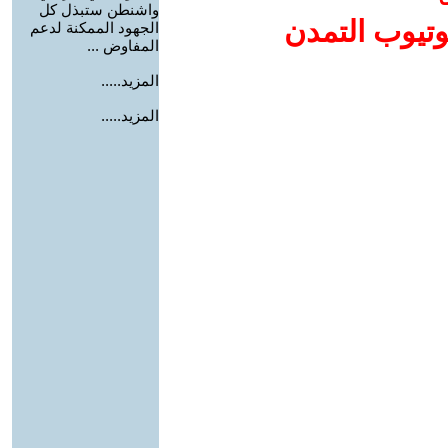
واشنطن ستبذل كل
وتيوب التمدن
الجهود الممكنة لدعم
المفاوض ...
المزيد.....
المزيد.....