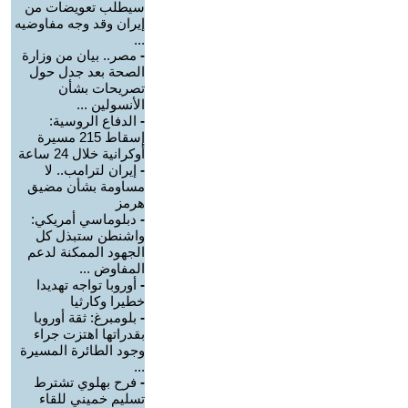
سيطلب تعويضات من
إيران وقد وجه مفاوضيه
...
-
مصر.. بيان من وزارة
الصحة بعد جدل حول
تصريحات بشأن
الأنسولين ...
-
الدفاع الروسية:
إسقاط 215 مسيرة
أوكرانية خلال 24 ساعة
-
إيران لترامب.. لا
مساومة بشأن مضيق
هرمز
-
دبلوماسي أمريكي:
واشنطن ستبذل كل
الجهود الممكنة لدعم
المفاوض ...
-
أوروبا تواجه تهديدا
خطيرا وكارثيا
-
بلومبرغ: ثقة أوروبا
بقدراتها اهتزت جراء
وجود الطائرة المسيرة
...
-
فرح بهلوي تشترط
تسليم خميني للقاء