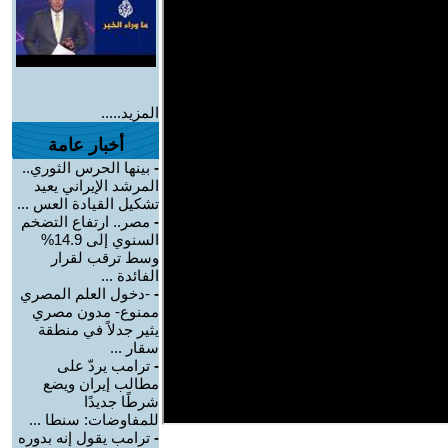
المزيد.....
أخبار عامة
-
بينها الحرس الثوري..
المرشد الإيراني يعيد
تشكيل القيادة العس ...
-
مصر.. ارتفاع التضخم
السنوي إلى 14.9%
وسط ترقب لقرار
الفائدة ...
-
-دخول العلم المصري
ممنوع- مدون مصري
يثير جدلاً في منطقة
سقار ...
-
ترامب يردّ على
مطالب إيران ويضع
شرطًا جديدًا
للمفاوضات: سنطا ...
-
ترامب يقول إنه بدوره