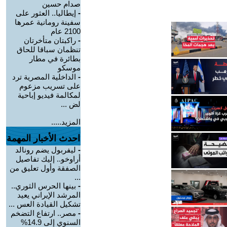
صدام حسين
-
إيطاليا.. العثور على
سفينة رومانية عمرها
2100 عام
-
راكبتان متأخرتان
تنظمان سباقا للحاق
بطائرة في مطار
موسكو
-
الداخلية المصرية ترد
على تسريب مزعوم
لمكالمة فيديو إباحية
لض ...
المزيد.....
احدث الأخبار المهمة
-
ليفربول يضم رونالد
أراوخو.. إليك تفاصيل
الصفقة وأول تعليق من
...
-
بينها الحرس الثوري..
المرشد الإيراني يعيد
تشكيل القيادة العس ...
-
مصر.. ارتفاع التضخم
السنوي إلى 14.9%