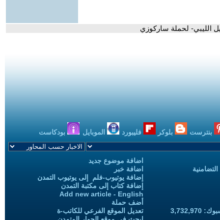
يل الليبي- لحملة ساركوزي
بنترست
بلوكر
فليبورد
الموبايل
بودكاست
اضافة موضوع جديد
التضامنية
اضافة خبر
إضافة يوتيوب-فلم إلى يوتيوب التمدن
إضافة كتاب إلى مكتبة التمدن
Add new article - English
أضف حملة
3,732,97
تعديل الموقع الفرعي للكاتب-ة
ابحث في موقع الحوار المتمدن