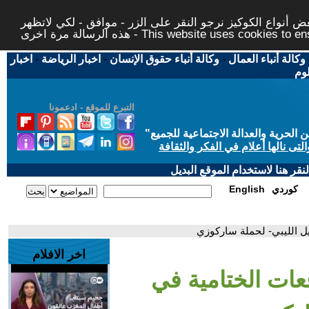
 أنواع الكوكيز نرجو النقر على الزر - موافق - لكي لاتظهر
This website uses cookies to ensure you ge
وكالة أنباء العمال
-
وكالة أنباء حقوق الإنسان
-
اخبار الرياضة
-
اخبار
لوم
التبرع للموقع - ادعمونا
حرية والعدالة الاجتماعية للجميع
"
تى نالها أعلام في الفكر والثقافة
قر هنا لاستخدام الموقع البديل
كوردي
English
يل الليبي- لحملة ساركوزي
اخر الافلام
فعات الختامية في