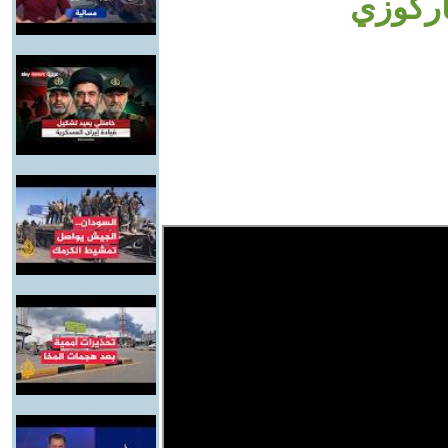
اركوزي