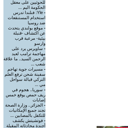
للحوثيين على معقل
الحكومة اليم ...
-
Yle: فنلندا تدرس
استخدام المستنقعات
ضد روسيا
-
موقع بولندي يتحدث
عن اكتشاف -قنبلة
بيئية- مرعبة قرب
وارسو
-
ساويرس يرد على
مهاجمة ترامب لعبد
الرحمن السيد.. ما علاقة
شعب ...
-
مسيرات جوية تهاجم
سفينة شحن ترفع العلم
التركي قبالة سواحل
مي ...
-
سوريا.. هجوم في
ريف حمص يوقع خمس
إصابات
-
الجزائر.. وزارة الصحة
تجند جميع الإمكانيات
للتكفل بالمصابين ...
-
فوتشيتش يكشف
أجندة محادثاته المقبلة