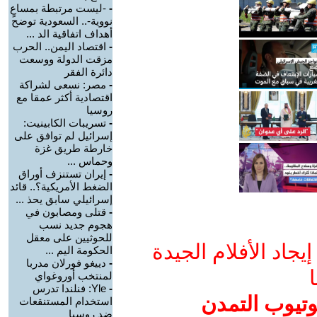
-
-ليست مرتبطة بمساعٍ
نووية-.. السعودية توضح
أهداف اتفاقية الد ...
-
اقتصاد اليمن.. الحرب
مزقت الدولة ووسعت
دائرة الفقر
-
مصر: نسعى لشراكة
اقتصادية أكثر عمقا مع
روسيا
-
تسريبات الكابينيت:
إسرائيل لم توافق على
خارطة طريق غزة
وحماس ...
-
إيران تستنزف أوراق
الضغط الأمريكية؟.. قائد
إسرائيلي سابق يحذ ...
-
قتلى ومصابون في
هجوم جديد نسب
للحوثيين على معقل
جاد الأفلام الجيدة
الحكومة اليم ...
-
دييغو فورلان مدربا
ا
لمنتخب أوروغواي
-
Yle: فنلندا تدرس
وتيوب التمدن
استخدام المستنقعات
ضد روسيا