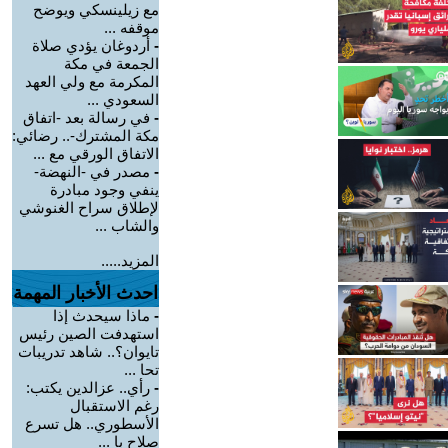
مع زيلينسكي ويوضح
موقفه ...
-
أردوغان يؤدي صلاة
الجمعة في مكة
المكرمة مع ولي العهد
السعودي ...
-
في رسالة بعد -اتفاق
مكة المشترك-.. رضائي:
الاتفاق الورقي مع ...
-
مصدر في -النهضة-
ينفي وجود مبادرة
لإطلاق سراح الغنوشي
والشاب ...
المزيد.....
احدث الأخبار المهمة
-
ماذا سيحدث إذا
استهدفت الصين رئيس
تايوان؟.. شاهد تدريبات
تحا ...
-
رأي.. عزالدين يكتب:
رغم الاستقبال
الأسطوري.. هل تسرع
صلاح با ...