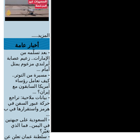
المزيد.....
أخبار عامة
-
بعد تسلّمه من
الإمارات.. زعيم عصابة
أيرلندي مزعوم يمثل
أمام ...
-
مسيرة من التوتر..
كيف تعامل رؤساء
أمريكا السابقون مع
إيران؟ ...
-
بيانات ملاحية: تراجع
حركة عبور السفن في
هرمز واستقرارها في ب
...
-
السعودية على جبهتين
في اليمن.. فما الذي
تغيّر؟
-
سلطنة عمان تعلن عن