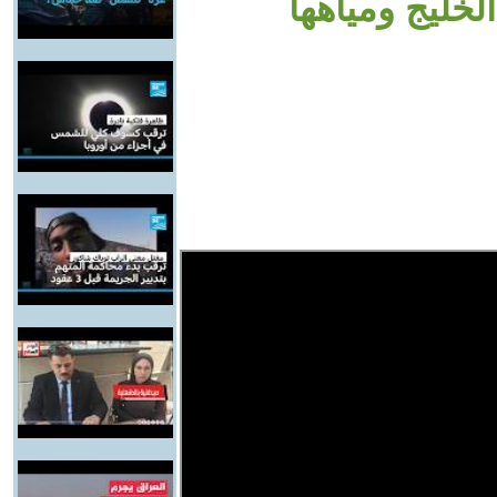
لخليج ومياهها