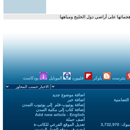
هجماتها على أراضي دول الخليج ومياهها
بنترست
بلوكر
فليبورد
الموبايل
بودكاست
اضافة موضوع جديد
التضامنية
اضافة خبر
إضافة يوتيوب-فلم إلى يوتيوب التمدن
إضافة كتاب إلى مكتبة التمدن
Add new article - English
أضف حملة
3,732,97
تعديل الموقع الفرعي للكاتب-ة
ابحث في موقع الحوار المتمدن