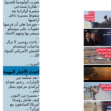
يضرب كولومبيا (فيديو)
-
بلغاريا تستدعي
سفيرة أوكرانيا بعد
سقوط مسيرة داخل
أراضيها
-
جورجيا تعلن أن فرضها
عقوبات على موسكو
سيضر بها وتتهم الاتحاد
...
-
باحث روسي: لا تزال
تداعيات استخدام
الجيش الأمريكي للمواد
الك ...
المزيد.....
احدث الأخبار المهمة
-
بعد تسلّمه من
الإمارات.. زعيم عصابة
أيرلندي مزعوم يمثل
أمام ...
-
مسيرة من التوتر..
كيف تعامل رؤساء
أمريكا السابقون مع
إيران؟ ...