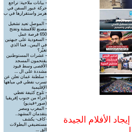
-
بيانات ملاحية: تراجع
حركة عبور السفن في
هرمز واستقرارها في ب
...
-
الموصل تعيد تشغيل
مصنع للأقمشة وتفتح
650 فرصة عمل
-
السعودية على جبهتين
في اليمن.. فما الذي
تغيّر؟
-
عشرات المستوطنين
يقتحمون المسجد
الأقصى وسط قيود
مشددة على ال ...
-
سلطنة عمان تعلن عن
تسرب نفطي في مياهها
الإقليمية
-
ثلوج كثيفة تغطي
أجزاء من جنوب إفريقيا
(صور+فيديو)
-
المغرب ومصر
يتقدمان المشهد..
جاد الأفلام الجيدة
-كاف- يكشف
مستضيفي البطولات
ا
الق ...