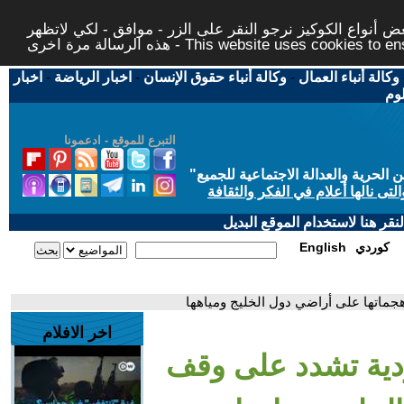
 أنواع الكوكيز نرجو النقر على الزر - موافق - لكي لاتظهر
This website uses cookies to ensure you ge
وكالة أنباء العمال
-
وكالة أنباء حقوق الإنسان
-
اخبار الرياضة
-
اخبار
لوم
التبرع للموقع - ادعمونا
حرية والعدالة الاجتماعية للجميع
"
تى نالها أعلام في الفكر والثقافة
قر هنا لاستخدام الموقع البديل
كوردي
English
هجماتها على أراضي دول الخليج ومياهها
اخر الافلام
ودية تشدد على وقف