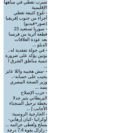
تسرب نفطي في مياهها
الإقليمية
-
ثلوج كثيفة تغطي
أجزاء من جنوب إفريقيا
(صور+فيديو)
-
سوريا تستعيد 23
قطعة أثرية من فرنسا
بعد عودة العلاقات
الدبلو ...
-
في جولة تفقدية له..
بوتين يؤكد على ضرورة
تنمية مناطق الشرق ا
...
-
-مش هجيبه واللا عايز
يجيب على حسابه-..
وزير الصحة المصري
يسد ...
-
حزب الإصلاح
البريطاني يثير جدلا
بخطة ترحيل السجناء
الأجانب إ ...
-
الخارجية الروسية:
أوكرانيا -كيان إرهابي-
يسلح وتُغطى جرائمه ...
-
زلزال بقوة 7.4 درجة