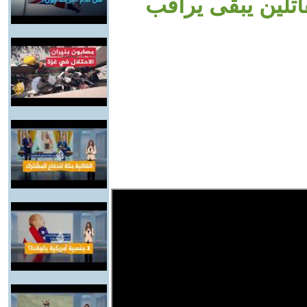
اتلين يبقى يراقب