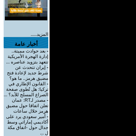
المزيد.....
أخبار عامة
-
بعد حوادث مميتة..
إدارة الهجرة الأمريكية
تتعهد بتزويد عناصره ...
-
إيران تتحدث عن
شرط جديد لإعادة فتح
مضيق هرمز.. ما هو؟
-
القانون الإطاري في
تركيا: هل تُطوى صفحة
الصراع المسلح للأبد؟ ...
-
مصدر لـRT: عمان
تعلن اتفاقا حول مضيق
هرمز خلال ساعات
-
أمير سعودي يرد على
أكاديمي إماراتي وسط
جدال حول -اتفاق مكة
ل ...