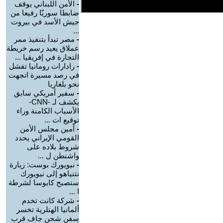
-
الأمن اللبناني يوقف
ضابطا سوريّا رفيعا من
جيش الأسد في بيروت
...
-
مصر تبدأ بتنفيذ ممر
عملاق يعيد رسم خريطة
التجارة في إفريقيا ...
-
رادارات رومانيا تفشل
في رصد مسيرة اتجهت
نحو بلغاريا
-
سفير أمريكي سابق
يكشف لـ -CNN-
الأسباب الكامنة وراء
توقيع ات ...
-
أمين مجلس الأمن
القومي الإيراني يحدد
شروط بلاده على
واشنطن ل ...
-
نيويورك بوست: زيارة
نتنياهو إلى نيويورك
ستصبح كابوسا لشرطة
ا ...
-
شركة كانت تخدم
ألمانيا الهتلرية تخسر
سفن شحن جاف قرب