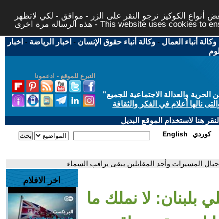
 أنواع الكوكيز نرجو النقر على الزر - موافق - لكي لاتظهر
This website uses cookies to ensure you ge
وكالة أنباء العمال
-
وكالة أنباء حقوق الإنسان
-
اخبار الرياضة
-
اخبار
لوم
التبرع للموقع - ادعمونا
حرية والعدالة الاجتماعية للجميع
"
تى نالها أعلام في الفكر والثقافة
قر هنا لاستخدام الموقع البديل
كوردي
English
ه حيال المسيرات وأحد المقاتلين يبقى يراقب السماء
اخر الافلام
 بلبنان: لا نملك ما