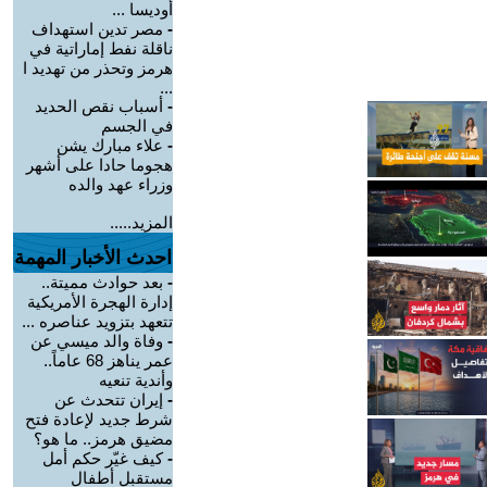
أوديسا ...
-
مصر تدين استهداف
ناقلة نفط إماراتية في
هرمز وتحذر من تهديد ا
...
-
أسباب نقص الحديد
في الجسم
-
علاء مبارك يشن
هجوما حادا على أشهر
وزراء عهد والده
المزيد.....
احدث الأخبار المهمة
-
بعد حوادث مميتة..
إدارة الهجرة الأمريكية
تتعهد بتزويد عناصره ...
-
وفاة والد ميسي عن
عمر يناهز 68 عاماً..
وأندية تنعيه
-
إيران تتحدث عن
شرط جديد لإعادة فتح
مضيق هرمز.. ما هو؟
-
كيف غيّر حكم أمل
مستقبل أطفال