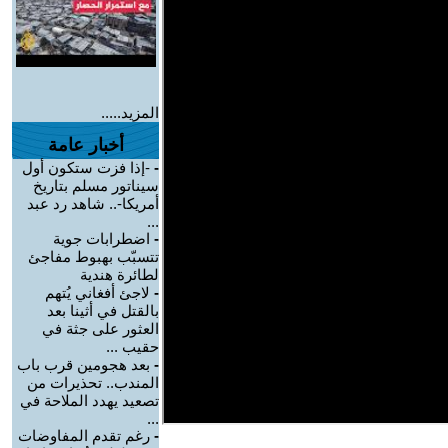
المزيد.....
أخبار عامة
-
-إذا فزت ستكون أول
سيناتور مسلم بتاريخ
أمريكا-.. شاهد رد عبد
...
-
اضطرابات جوية
تتسبّب بهبوط مفاجئ
لطائرة هندية
-
لاجئ أفغاني يُتهم
بالقتل في أثينا بعد
العثور على جثة في
حقيب ...
-
بعد هجومين قرب باب
المندب.. تحذيرات من
تصعيد يهدد الملاحة في
...
-
رغم تقدم المفاوضات