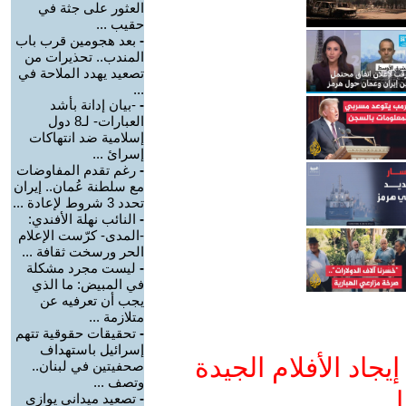
العثور على جثة في
حقيب ...
-
بعد هجومين قرب باب
المندب.. تحذيرات من
تصعيد يهدد الملاحة في
...
-
-بيان إدانة بأشد
العبارات- لـ8 دول
إسلامية ضد انتهاكات
إسرائ ...
-
رغم تقدم المفاوضات
مع سلطنة عُمان.. إيران
تحدد 3 شروط لإعادة ...
-
النائب نهلة الأفندي:
-المدى- كرّست الإعلام
الحر ورسخت ثقافة ...
-
ليست مجرد مشكلة
في المبيض: ما الذي
يجب أن تعرفيه عن
متلازمة ...
-
تحقيقات حقوقية تتهم
إسرائيل باستهداف
جاد الأفلام الجيدة
صحفيتين في لبنان..
وتصف ...
ا
-
تصعيد ميداني يوازي