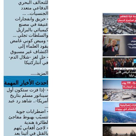
للتحالف البحري
الدفاعي متعدد
الجنسيات.. ...
-
حريق وانفجارات
عنيفة في مصنع
كيميائي بالبرازيل
والسلطات تجلي ...
-
وميض كوني غامض
يقود العلماء إلى
اكتشاف غير مسبوق
-
حل لغز -شلال الدم-
في أنتاركتيكا
المزيد.....
احدث الأخبار المهمة
-
-إذا فزت ستكون أول
سيناتور مسلم بتاريخ
أمريكا-.. شاهد رد عبد
...
-
اضطرابات جوية
تتسبّب بهبوط مفاجئ
لطائرة هندية
-
لاجئ أفغاني يُتهم
بالقتل في أثينا بعد