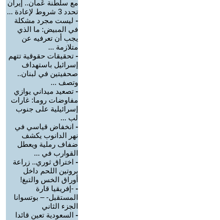
مع سلطنة عُمان.. إيران
تحدد 3 شروط لإعادة ...
-
ليست مجرد مشكلة
في المبيض: ما الذي
يجب أن تعرفيه عن
متلازمة ...
-
تحقيقات حقوقية تتهم
إسرائيل باستهداف
صحفيتين في لبنان..
وتصف ...
-
تصعيد ميداني يوازي
مفاوضات روما: غارات
إسرائيلية على جنوب
لب ...
-
انخفاض قياسي في
نهر الدانوب يكشف
ضفاف رملية ويعطل
القوارب في ...
-
اختراق ثوري.. زراعة
بروتين اللحم داخل
أوراق الخس والتبغ!
-
-إفريقيا قارة
المستقبل- – بوتسوانا
الجزء الثاني
-
السعودية تعين قائدا