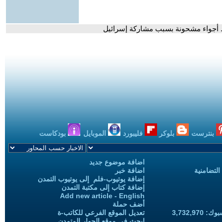
ط أجواء مشحونة بسبب مشاركة إسرائيل
بنترست
بلوكر
فليبورد
الموبايل
بودكاست
اضافة موضوع جديد
التضامنية
اضافة خبر
إضافة يوتيوب-فلم إلى يوتيوب التمدن
إضافة كتاب إلى مكتبة التمدن
Add new article - English
أضف حملة
3,732,97
تعديل الموقع الفرعي للكاتب-ة
ابحث في موقع الحوار المتمدن