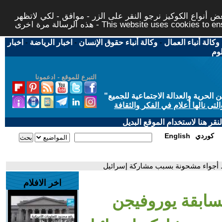
 أنواع الكوكيز نرجو النقر على الزر - موافق - لكي لاتظهر
This website uses cookies to ensure you ge
وكالة أنباء العمال
-
وكالة أنباء حقوق الإنسان
-
اخبار الرياضة
-
اخبار
لوم
التبرع للموقع - ادعمونا
حرية والعدالة الاجتماعية للجميع
"
تى نالها أعلام في الفكر والثقافة
قر هنا لاستخدام الموقع البديل
كوردي
English
ط أجواء مشحونة بسبب مشاركة إسرائيل
اخر الافلام
مسابقة يوروفيجن