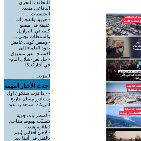
للتحالف البحري
الدفاعي متعدد
الجنسيات.. ...
-
حريق وانفجارات
عنيفة في مصنع
كيميائي بالبرازيل
والسلطات تجلي ...
-
وميض كوني غامض
يقود العلماء إلى
اكتشاف غير مسبوق
-
حل لغز -شلال الدم-
في أنتاركتيكا
المزيد.....
احدث الأخبار المهمة
-
-إذا فزت ستكون أول
سيناتور مسلم بتاريخ
أمريكا-.. شاهد رد عبد
...
-
اضطرابات جوية
تتسبّب بهبوط مفاجئ
لطائرة هندية
-
لاجئ أفغاني يُتهم
بالقتل في أثينا بعد