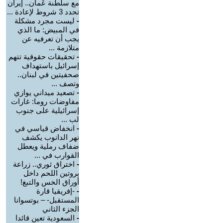
مع سلطنة عُمان.. إيران
تحدد 3 شروط لإعادة ...
-
ليست مجرد مشكلة
في المبيض: ما الذي
يجب أن تعرفيه عن
متلازمة ...
-
تحقيقات حقوقية تتهم
إسرائيل باستهداف
صحفيتين في لبنان..
وتصف ...
-
تصعيد ميداني يوازي
مفاوضات روما: غارات
إسرائيلية على جنوب
لب ...
-
انخفاض قياسي في
نهر الدانوب يكشف
ضفاف رملية ويعطل
القوارب في ...
-
اختراق ثوري.. زراعة
بروتين اللحم داخل
أوراق الخس والتبغ!
-
-إفريقيا قارة
المستقبل- – بوتسوانا
الجزء الثاني
-
السعودية تعين قائدا