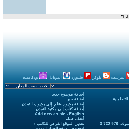
نتا؟
بنترست
بلوكر
فليبورد
الموبايل
بودكاست
اضافة موضوع جديد
التضامنية
اضافة خبر
إضافة يوتيوب-فلم إلى يوتيوب التمدن
إضافة كتاب إلى مكتبة التمدن
Add new article - English
أضف حملة
3,732,97
تعديل الموقع الفرعي للكاتب-ة
ابحث في موقع الحوار المتمدن