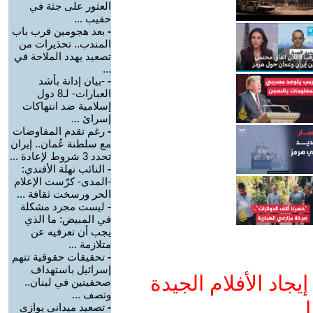
العثور على جثة في
حقيب ...
-
بعد هجومين قرب باب
المندب.. تحذيرات من
تصعيد يهدد الملاحة في
...
-
-بيان إدانة بأشد
العبارات- لـ8 دول
إسلامية ضد انتهاكات
إسرائ ...
-
رغم تقدم المفاوضات
مع سلطنة عُمان.. إيران
تحدد 3 شروط لإعادة ...
-
النائب نهلة الأفندي:
-المدى- كرّست الإعلام
الحر ورسخت ثقافة ...
-
ليست مجرد مشكلة
في المبيض: ما الذي
يجب أن تعرفيه عن
متلازمة ...
-
تحقيقات حقوقية تتهم
إسرائيل باستهداف
جاد الأفلام الجيدة
صحفيتين في لبنان..
وتصف ...
ا
-
تصعيد ميداني يوازي