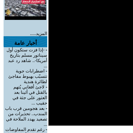
المزيد.....
أخبار عامة
-
-إذا فزت ستكون أول
سيناتور مسلم بتاريخ
أمريكا-.. شاهد رد عبد
...
-
اضطرابات جوية
تتسبّب بهبوط مفاجئ
لطائرة هندية
-
لاجئ أفغاني يُتهم
بالقتل في أثينا بعد
العثور على جثة في
حقيب ...
-
بعد هجومين قرب باب
المندب.. تحذيرات من
تصعيد يهدد الملاحة في
...
-
رغم تقدم المفاوضات