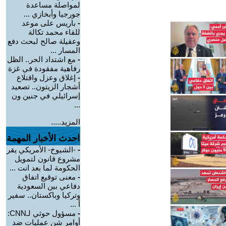
لمواصلة مساعدة
جورجيا وأبخازي ...
-
باريس على موعد
للقاء محمد تكالة
وعقيلة صالح لبحث دفع
المسار ...
-
مع اشتداد الحر.. الظل
رفاهية مفقودة في غزة
-
إغلاق وعزل واقتلاع
أشجار الزيتون.. تصعيد
إسرائيلي في جنين ون
...
المزيد.....
احدث الأخبار المهمة
-
-الشيوخ- الأمريكي يقر
مشروع قانون لتمويل
الحكومة لما بعد انت ...
-
معنى توقيع اتفاق
دفاعي بين السعودية
وتركيا وباكستان.. سفير
أ ...
-
مسؤول حوثي لـCNN:
أوامر شن عمليات ضد