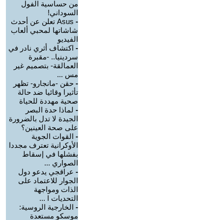
من حساسية الفول
السوداني!
-
Asus تعلن عن أحدث
شاشاتها لمحبي ألعاب
الفيديو
-
اكتشاف أثري نادر في
سردينيا.. -مقبرة
العمالقة- بتصميم غير
مس ...
-
حقن -مانجارو- تظهر
تأثيرا وقائيا ضد حالة
صحية مهددة للحياة
-
لماذا حدة البصر
الجيدة لا تدل بالضرورة
على صحة العينين؟
-
القوات الجوية
الأوكرانية تعترف مجددا
بفشلها في إسقاط
الصواري ...
-
عراقجي يدعو دول
الجوار للاعتماد على
الذات ومواجهة
التحديات ا ...
-
الخارجية الروسية:
موسكو مستعدة