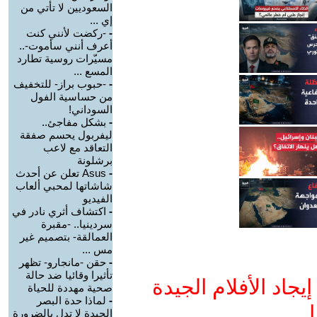
السعوديين لا تأتي من
إي ...
-
-ركضت لأنني كنت
أعرف أنني سأموت-..
مسيّرات روسية تطارد
المسع ...
-
-حبوب براز- للتخفيف
من حساسية الفول
السوداني!
-
بشكل مفاجئ..
ليفربول يحسم صفقة
التعاقد مع لاعب
برشلونة
-
Asus تعلن عن أحدث
شاشاتها لمحبي ألعاب
الفيديو
-
اكتشاف أثري نادر في
سردينيا.. -مقبرة
العمالقة- بتصميم غير
مس ...
-
حقن -مانجارو- تظهر
تأثيرا وقائيا ضد حالة
جاد الأفلام الجيدة
صحية مهددة للحياة
-
لماذا حدة البصر
ا
الجيدة لا تدل بالضرورة