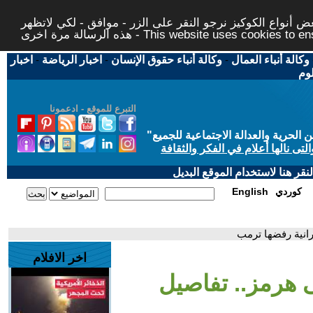
 أنواع الكوكيز نرجو النقر على الزر - موافق - لكي لاتظهر
This website uses cookies to ensure you ge
وكالة أنباء العمال
-
وكالة أنباء حقوق الإنسان
-
اخبار الرياضة
-
اخبار
لوم
التبرع للموقع - ادعمونا
حرية والعدالة الاجتماعية للجميع
"
تى نالها أعلام في الفكر والثقافة
قر هنا لاستخدام الموقع البديل
كوردي
English
انية رفضها ترمب
اخر الافلام
 هرمز.. تفاصيل