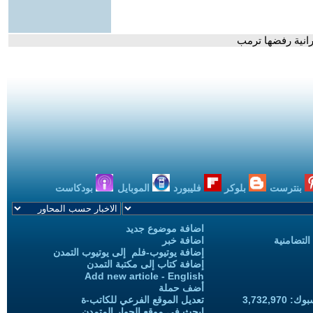
انية رفضها ترمب
بنترست
بلوكر
فليبورد
الموبايل
بودكاست
اضافة موضوع جديد
التضامنية
اضافة خبر
إضافة يوتيوب-فلم إلى يوتيوب التمدن
إضافة كتاب إلى مكتبة التمدن
Add new article - English
أضف حملة
3,732,97
تعديل الموقع الفرعي للكاتب-ة
ابحث في موقع الحوار المتمدن