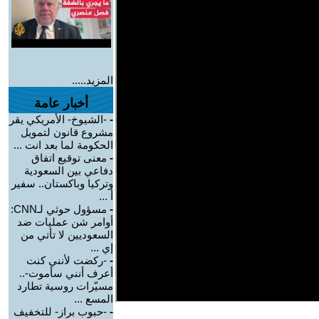
المزيد.....
أخبار عامة
-
-الشيوخ- الأمريكي يقر
مشروع قانون لتمويل
الحكومة لما بعد انت ...
-
معنى توقيع اتفاق
دفاعي بين السعودية
وتركيا وباكستان.. سفير
أ ...
-
مسؤول حوثي لـCNN:
أوامر شن عمليات ضد
السعوديين لا تأتي من
إي ...
-
-ركضت لأنني كنت
أعرف أنني سأموت-..
مسيّرات روسية تطارد
المسع ...
-
-حبوب براز- للتخفيف