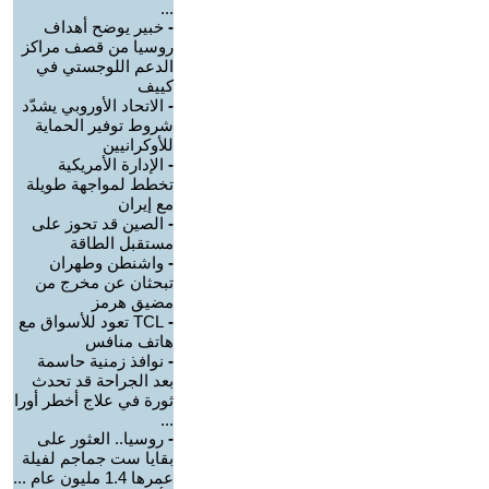
...
-
خبير يوضح أهداف
روسيا من قصف مراكز
الدعم اللوجستي في
كييف
-
الاتحاد الأوروبي يشدّد
شروط توفير الحماية
للأوكرانيين
-
الإدارة الأمريكية
تخطط لمواجهة طويلة
مع إيران
-
الصين قد تحوز على
مستقبل الطاقة
-
واشنطن وطهران
تبحثان عن مخرج من
مضيق هرمز
-
TCL تعود للأسواق مع
هاتف منافس
-
نوافذ زمنية حاسمة
بعد الجراحة قد تحدث
ثورة في علاج أخطر أورا
...
-
روسيا.. العثور على
بقايا ست جماجم لفيلة
عمرها 1.4 مليون عام ...