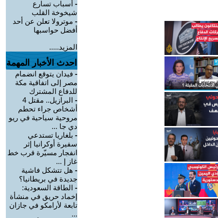
-
أسباب تسارع
شيخوخة القلب
-
موترولا تعلن عن أحد
أفضل حواسبها
المزيد.....
احدث الأخبار المهمة
-
فيدان يتوقع انضمام
مصر إلى اتفاقية مكة
للدفاع المشترك
-
البرازيل.. مقتل 4
أشخاص جراء تحطم
مروحية سياحية في ريو
دي جا ...
-
بلغاريا تستدعي
سفيرة أوكرانيا إثر
انفجار مسيّرة قرب خط
غاز إ ...
-
هل تتشكل فاشية
جديدة في بريطانيا؟
-
الطاقة السعودية:
إخماد حريق في منشأة
تابعة لأرامكو في جازان
...