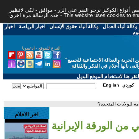
 أنواع الكوكيز نرجو النقر على الزر - موافق - لكي لاتظهر
This website uses cookies to ensure you ge
وكالة أنباء العمال
-
وكالة أنباء حقوق الإنسان
-
اخبار الرياضة
-
اخبار
لوم
التبرع للموقع - ادعمونا
حرية والعدالة الاجتماعية للجميع
"
تى نالها أعلام في الفكر والثقافة
قر هنا لاستخدام الموقع البديل
كوردي
English
مة للولايات المتحدة؟
اخر الافلام
 من الورقة الإيرانية