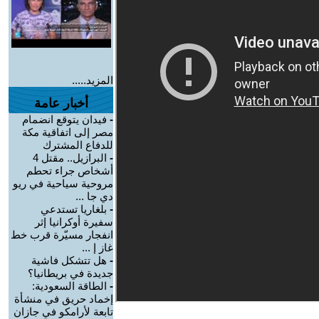
المزيد.....
أخبار عامة
-
فيدان يتوقع انضمام
مصر إلى اتفاقية مكة
للدفاع المشترك
-
البرازيل.. مقتل 4
أشخاص جراء تحطم
مروحية سياحية في ريو
دي جا ...
-
بلغاريا تستدعي
سفيرة أوكرانيا إثر
انفجار مسيّرة قرب خط
غاز إ ...
-
هل تتشكل فاشية
جديدة في بريطانيا؟
-
الطاقة السعودية:
إخماد حريق في منشأة
تابعة لأرامكو في جازان