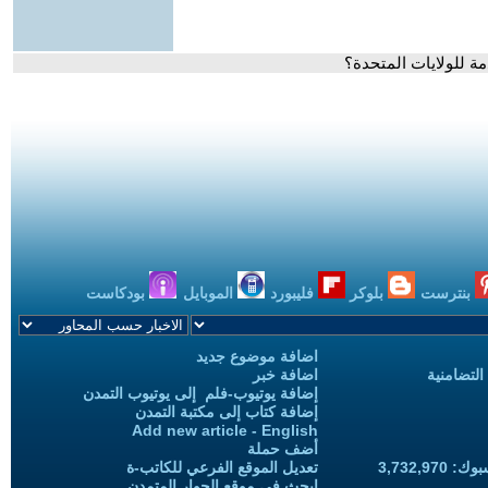
مة للولايات المتحدة؟
بنترست
بلوكر
فليبورد
الموبايل
بودكاست
اضافة موضوع جديد
التضامنية
اضافة خبر
إضافة يوتيوب-فلم إلى يوتيوب التمدن
إضافة كتاب إلى مكتبة التمدن
Add new article - English
أضف حملة
3,732,97
تعديل الموقع الفرعي للكاتب-ة
ابحث في موقع الحوار المتمدن