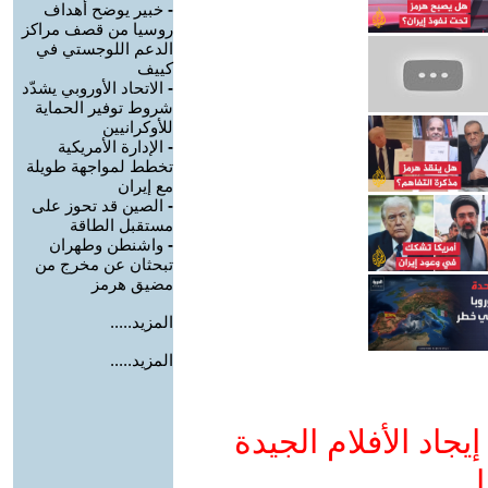
-
خبير يوضح أهداف
روسيا من قصف مراكز
الدعم اللوجستي في
كييف
-
الاتحاد الأوروبي يشدّد
شروط توفير الحماية
للأوكرانيين
-
الإدارة الأمريكية
تخطط لمواجهة طويلة
مع إيران
-
الصين قد تحوز على
مستقبل الطاقة
-
واشنطن وطهران
تبحثان عن مخرج من
مضيق هرمز
المزيد.....
المزيد.....
جاد الأفلام الجيدة
ا