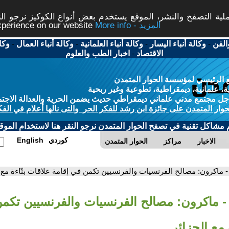
ة التصفح والنشر، الموقع يستخدم بعض أنواع الكوكيز نرجو النق
More info - المزيد
experience on our website
الفن
-
وكالة أنباء اليسار
-
وكالة أنباء العلمانية
-
وكالة أنباء العمال
-
وكا
الاقتصاد
-
اخبار الطب والعلوم
 الرئيسي لمؤسسة الحوار المتمدن
، علمانية، ديمقراطية، تطوعية وغير ربحية
ل مجتمع مدني علماني ديمقراطي حديث يضمن الحرية والعدالة الاجتم
حوار المتمدن على جائزة ابن رشد للفكر الحر والتى نالها أعلام في الفك
م مشاكل تقنية في تصفح الحوار المتمدن نرجو النقر هنا لاستخدام الموقع
كوردي
English
الاخبار
مراكز
الحوار المتمدن
- ماكرون: مصالح الفرنسيات والفرنسيين تكمن في إقامة علاقات بنّاءة مع 
- ماكرون: مصالح الفرنسيات والفرنسيين تكمن
 مع الجزائر