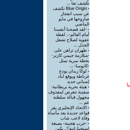
تكشف تفا ...
-
Blue Origin تكشف
عن سبب انفجار
صاروخها في مايو
الماضي
-
-لقد فضحنا أنفسنا
أمام العالم-.. لقطة
عفوية لصلاح تشعل
الجدل ...
-
طهران تراهن على
-متلازمة جيمي كارتر-
بخطة سرية تمثل
-كابوسا- ...
-
لوكا زيدان يودع
غرناطة ويوقع لناد
إسباني جديد
ا
-
هيئة بحرية بريطانية:
سفينة تتعرض لمقذوف
مجهول قبالة سلطنة
عم ...
-
الاتحاد الإنجليزي يقر
قواعد جديدة بعد مأساة
وفاة لاعب شاب
-
-حرب هجينة- بصبغة
استخباراتية؟.. بكين