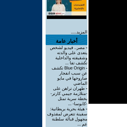
المزيد.....
أخبار عامة
-
مصر.. فيديو لشخص
يتعدى على والدته
وشقيقته والداخلية
تكشف تفا ...
-
Blue Origin تكشف
عن سبب انفجار
صاروخها في مايو
الماضي
-
طهران تراهن على
-متلازمة جيمي كارتر-
بخطة سرية تمثل
-كابوسا- ...
-
هيئة بحرية بريطانية:
سفينة تتعرض لمقذوف
مجهول قبالة سلطنة
عم ...