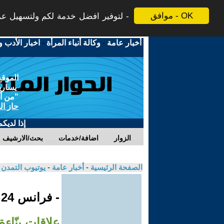
موافق - OK
لتوفير افضل خدمة لكم ولتسهيل عملي
أخبار عامة
-
وكالة أنباء المرأة
-
اخبار الأدب و
الموقع
يسارية
"من أج
حاز ال
إذا لديك
الزوار
اضافة/خدمات
بحث/الارشيف
الصفحة الرئيسية
-
أخبار عامة
-
يوتيوب التمدن
- فرانس 24
علاقات بنّاءة