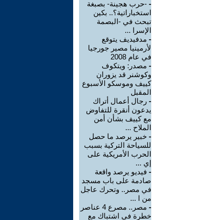
-
-حرب هجينة- بصبغة
استخباراتية؟.. بكين
تبحث في -البصمة
الإسرا ...
-
مدفيديف يتوقع
لأرمينيا مصير جورجيا
في عام 2008
-
مصدر: ويتكوف
وكوشنر قد يزوران
كييف وموسكو الأسبوع
المقبل
-
رجال أعمال أتراك
يدعون أنقرة للتفاوض
مع كييف بشأن أمن
الملاح ...
-
خبير يرصد ما حصل
للسياحة التركية بسبب
الحرب الأمريكية على
إي ...
-
فيديو يرصد واقعة
صادمة على باب مسجد
في مصر.. وتحرك عاجل
من ا ...
-
مصر.. مصرع 4 عناصر
خطرة في اشتباك مع