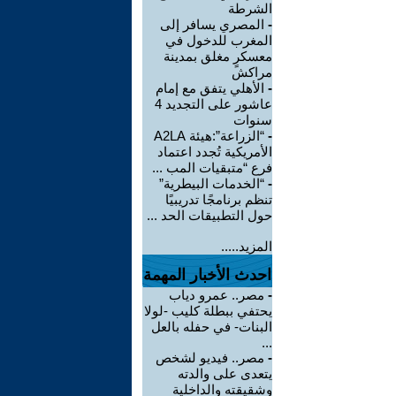
الشرطة
-
المصري يسافر إلى
المغرب للدخول في
معسكرٍ مغلق بمدينة
مراكش
-
الأهلي يتفق مع إمام
عاشور على التجديد 4
سنوات
-
“الزراعة”:هيئة A2LA
الأمريكية تُجدد اعتماد
فرع “متبقيات المب ...
-
“الخدمات البيطرية”
تنظم برنامجًا تدريبيًا
حول التطبيقات الحد ...
المزيد.....
احدث الأخبار المهمة
-
مصر.. عمرو دياب
يحتفي ببطلة كليب -لولا
البنات- في حفله بالعل
...
-
مصر.. فيديو لشخص
يتعدى على والدته
وشقيقته والداخلية