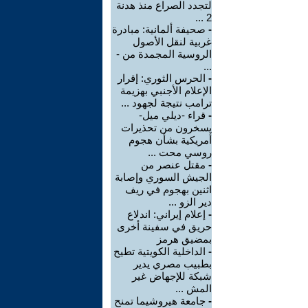
لتجدد الصراع منذ هدنة
2 ...
-
صحيفة ألمانية: مبادرة
غربية لنقل الأصول
الروسية المجمدة من -
...
-
الحرس الثوري: إقرار
الإعلام الأجنبي بهزيمة
ترامب نتيجة لجهود ...
-
قراء -ديلي ميل-
يسخرون من تحذيرات
أمريكية بشأن هجوم
روسي محت ...
-
مقتل عنصر من
الجيش السوري وإصابة
اثنين بهجوم في ريف
دير الزو ...
-
إعلام إيراني: اندلاع
حريق في سفينة أخرى
بمضيق هرمز
-
الداخلية الكويتية تطيح
بطبيب مصري يدير
شبكة للإجهاض غير
المش ...
-
جامعة هيروشيما تمنح