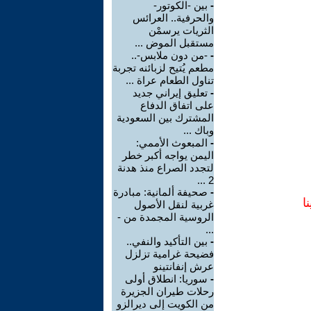
-
بين -الكوتور-
والحرفية.. العرائس
الثريات يرسمْن
مستقبل الموض ...
-
-من دون ملابس-..
مطعم يُتيح لزبائنه تجربة
تناول الطعام عراة ...
-
تعليق إيراني جديد
على اتفاق الدفاع
المشترك بين السعودية
وباك ...
-
المبعوث الأممي:
اليمن يواجه أكبر خطر
لتجدد الصراع منذ هدنة
2 ...
-
صحيفة ألمانية: مبادرة
ا
غربية لنقل الأصول
الروسية المجمدة من -
...
-
بين التأكيد والنفي..
فضيحة غرامية تزلزل
عرش إنفانتينو
-
سوريا: انطلاق أولى
رحلات طيران الجزيرة
من الكويت إلى ديرالزو