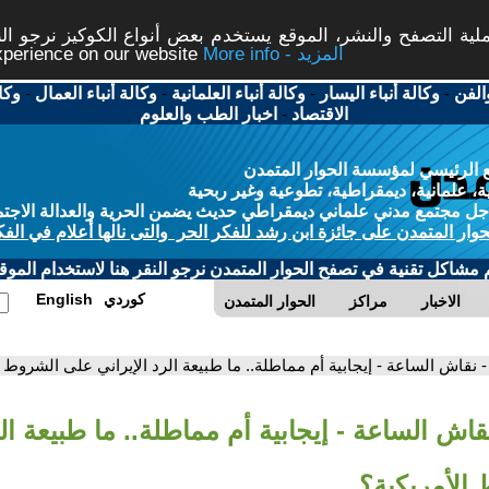
ة التصفح والنشر، الموقع يستخدم بعض أنواع الكوكيز نرجو النق
More info - المزيد
experience on our website
الفن
-
وكالة أنباء اليسار
-
وكالة أنباء العلمانية
-
وكالة أنباء العمال
-
وكا
الاقتصاد
-
اخبار الطب والعلوم
 الرئيسي لمؤسسة الحوار المتمدن
، علمانية، ديمقراطية، تطوعية وغير ربحية
ل مجتمع مدني علماني ديمقراطي حديث يضمن الحرية والعدالة الاجتم
حوار المتمدن على جائزة ابن رشد للفكر الحر والتى نالها أعلام في الفك
م مشاكل تقنية في تصفح الحوار المتمدن نرجو النقر هنا لاستخدام الموقع
كوردي
English
الاخبار
مراكز
الحوار المتمدن
- نقاش الساعة - إيجابية أم مماطلة.. ما طبيعة الرد الإيراني على الشروط ا
قاش الساعة - إيجابية أم مماطلة.. ما طبيعة الر
الأمريكية؟