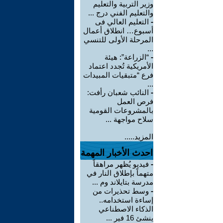
وزير التربية والتعليم
والتعليم الفني درج ...
-
التعليم العالي فى
أسبوع… انطلاق أعمال
المرحلة الأولى للتنسي
...
-
“الزراعة”: هيئة
الأمريكية تُجدد اعتماد
فرع “متبقيات المبيدات
...
-
النائب شعبان رأفت:
فرص العمل
بالمشروعات القومية
سلاح مواجهة ...
المزيد.....
احدث الأخبار المهمة
-
فيديو يُظهر مراهقاً
متهماً بإطلاق النار في
مدرسة بتايلاند وم ...
-
وسط تحذيرات من
إساءة استخدامه..
الذكاء الاصطناعي
ينشئ 16 فير ...