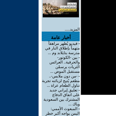
المزيد.....
أخبار عامة
-
فيديو يُظهر مراهقاً
متهماً بإطلاق النار في
مدرسة بتايلاند وم ...
-
بين -الكوتور-
والحرفية.. العرائس
الثريات يرسمْن
مستقبل الموض ...
-
-من دون ملابس-..
مطعم يُتيح لزبائنه تجربة
تناول الطعام عراة ...
-
تعليق إيراني جديد
على اتفاق الدفاع
المشترك بين السعودية
وباك ...
-
المبعوث الأممي:
اليمن يواجه أكبر خطر