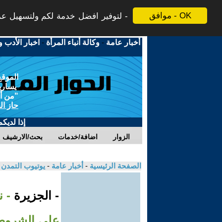
موافق - OK
لتوفير افضل خدمة لكم ولتسهيل عملي
أخبار عامة
-
وكالة أنباء المرأة
-
اخبار الأدب و
الموقع
يسارية
"من أج
حاز ال
إذا لديك
الزوار
اضافة/خدمات
بحث/الارشيف
الصفحة الرئيسية
-
أخبار عامة
-
يوتيوب التمدن
- الجزيرة
- ن
على الشروط 