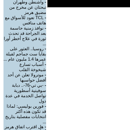
-
واشنطن وطهران
تبحثان عن مخرج من
مضيق هرمز
-
TCL تعود للأسواق مع
هاتف منافس
-
نوافذ زمنية حاسمة
بعد الجراحة قد تحدث
ثورة في علاج أخطر أورا
...
-
روسيا.. العثور على
بقايا ست جماجم لفيلة
عمرها 1.4 مليون عام ...
-
أسباب تسارع
شيخوخة القلب
-
موترولا تعلن عن أحد
أفضل حواسبها
-
-بي تي-76-.. دبابة
سوفيتية أسطورية
تواصل الخدمة في عدة
دول
-
فورين بوليسي: لماذا
قد تكون هذه أكثر
انتخابات مفصلية بتاريخ
...
-
هل اقترب اتفاق هرمز