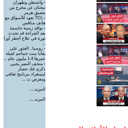
-
واشنطن وطهران
تبحثان عن مخرج من
مضيق هرمز
-
TCL تعود للأسواق مع
هاتف منافس
-
نوافذ زمنية حاسمة
بعد الجراحة قد تحدث
ثورة في علاج أخطر أورا
...
-
روسيا.. العثور على
بقايا ست جماجم لفيلة
عمرها 1.4 مليون عام ...
-
متحف النصر يحيي
ذكرى فك حصار
لينينغراد ببرنامج ثقافي
ومعرض ت ...
المزيد.....
المزيد.....