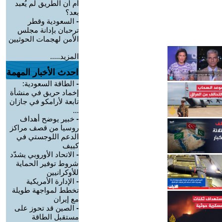
أم أن الطريق لم يُعبد
بعد؟
-
السعودية وقطر
ترحبان بإدانة مجلس
الأمن لهجمات الحوثيين
المزيد.....
احدث الأخبار المهمة
-
الطاقة السعودية:
إخماد حريق في منشأة
تابعة لأرامكو في جازان
...
-
خبير يوضح أهداف
روسيا من قصف مراكز
الدعم اللوجستي في
كييف
-
الاتحاد الأوروبي يشدّد
شروط توفير الحماية
للأوكرانيين
-
الإدارة الأمريكية
تخطط لمواجهة طويلة
مع إيران
-
الصين قد تحوز على
مستقبل الطاقة