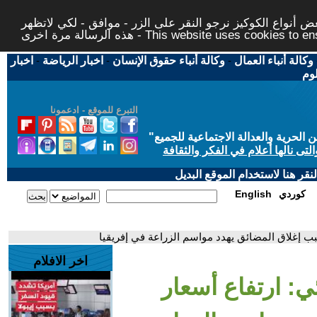
 أنواع الكوكيز نرجو النقر على الزر - موافق - لكي لاتظهر
This website uses cookies to ensure you ge
وكالة أنباء العمال
-
وكالة أنباء حقوق الإنسان
-
اخبار الرياضة
-
اخبار
لوم
التبرع للموقع - ادعمونا
حرية والعدالة الاجتماعية للجميع
"
تى نالها أعلام في الفكر والثقافة
قر هنا لاستخدام الموقع البديل
كوردي
English
سبب إغلاق المضائق يهدد مواسم الزراعة في إفريقيا
اخر الافلام
ئي: ارتفاع أسعار